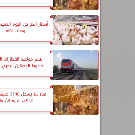
أسعار الدواجن اليوم الخميس
وصلت لكام
ننشر مواعيد القطارات ا
بخطوط الوجهين البحري و
عيار 21 يسجل 
الذهب اليوم الأربعا