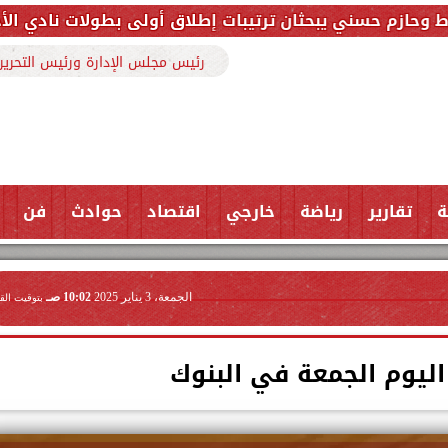
ان ترتيبات إطلاق أولى بطولات نادي الأجواد للرماية ضمن
رئيس مجلس الإدارة ورئيس التحرير
ة
تقارير
رياضة
خارجي
اقتصاد
حوادث
فن
الجمعة، 3 يناير 2025
10:02 صـ
بتوقيت الق
اليوم الجمعة في البنوك