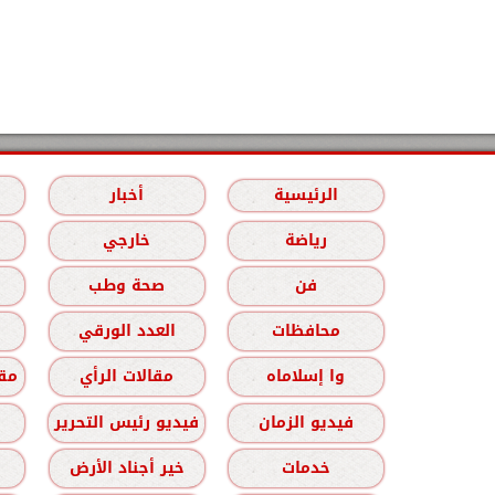
الرئيسية
أخبار
رياضة
خارجي
فن
صحة وطب
محافظات
العدد الورقي
وا إسلاماه
مقالات الرأي
مقا
فيديو الزمان
فيديو رئيس التحرير
خدمات
خير أجناد الأرض