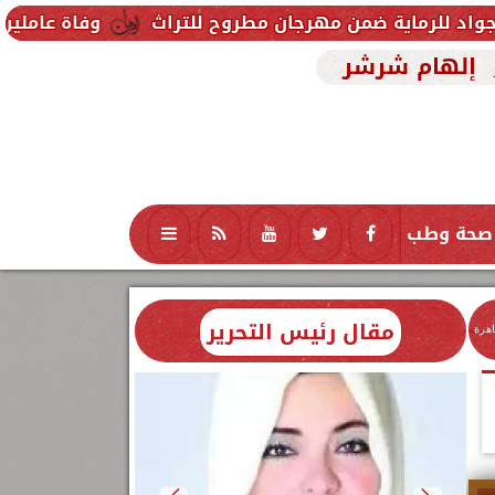
 مهرجان مطروح للتراث
وفاة عاملين متأثرين بإصابتهما
إلهام شرشر
صحة وطب
تكنولوجيا
منوعات
محافظات
مقال رئيس التحرير
اهرة