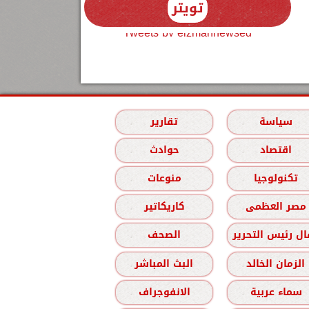
تويتر
Tweets by elzmannewseg
سياسة
تقارير
اقتصاد
حوادث
تكنولوجيا
منوعات
مصر العظمى
كاريكاتير
ل رئيس التحرير
الصحف
الزمان الخالد
البث المباشر
سماء عربية
الانفوجراف