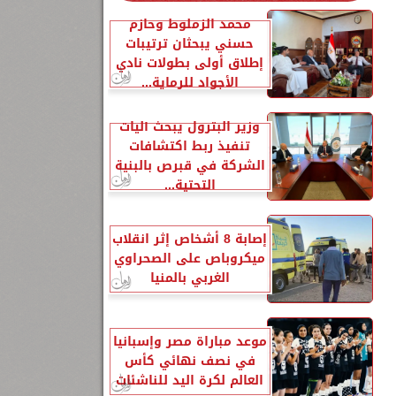
محمد الزملوط وحازم
حسني يبحثان ترتيبات
إطلاق أولى بطولات نادي
الأجواد للرماية...
وزير البترول يبحث آليات
5
تنفيذ ربط اكتشافات
الشركة في قبرص بالبنية
التحتية...
إصابة 8 أشخاص إثر انقلاب
ميكروباص على الصحراوي
الغربي بالمنيا
5
موعد مباراة مصر وإسبانيا
في نصف نهائي كأس
العالم لكرة اليد للناشئات