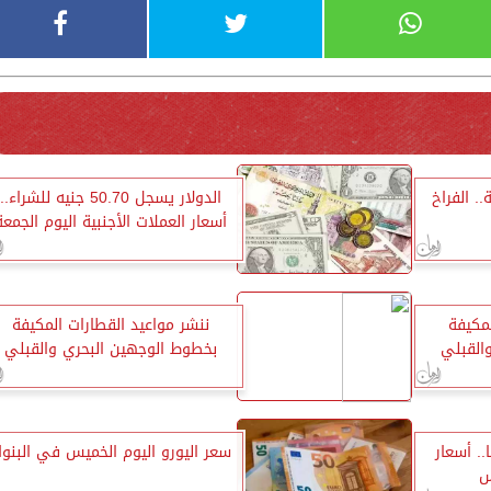
. الفراخ
الدولار يسجل 50.70 جنيه للشراء..
أسعار العملات الأجنبية اليوم الجمعة
لمكيفة
ننشر مواعيد القطارات المكيفة
القبلي
بخطوط الوجهين البحري والقبلي
3730 جنيهًا.. أسعار
سعر اليورو اليوم الخميس في البنو
س