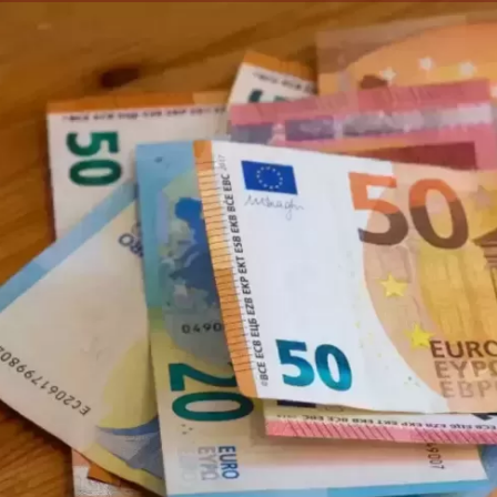
الكاتبة إلهام شرشر تهنئ الرئيس
رسالتى لآخر الزمان «محطة الضبعة
السيسي بعيد ميلاده وتُشيد بجهوده
النووية»... من الحلم إلى التنفيذ
في بناء الدولة