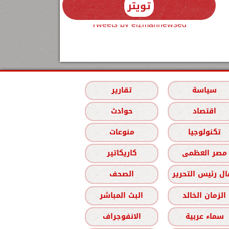
تويتر
Tweets by elzmannewseg
سياسة
تقارير
اقتصاد
حوادث
تكنولوجيا
منوعات
مصر العظمى
كاريكاتير
ل رئيس التحرير
الصحف
الزمان الخالد
البث المباشر
سماء عربية
الانفوجراف