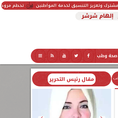
نسيق لخدمة المواطنين
تحطم مروحية أثناء مكافحة حري
إلهام شرشر
صحة وطب
تكنولوجيا
منوعات
محافظات
مقال رئيس التحرير
اهرة