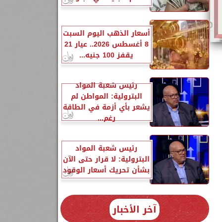
أسعار الذهب اليوم السبت
8 أغسطس 2026.. عيار 21
يقفز 100 جنيه...
رئيس شعبة المواد
البترولية: المواطن لم
يشعر بأي أزمة في الطاقة
رغم...
رئيس شعبة المواد
البترولية: لا قرار حتى الآن
بشأن تحريك أسعار الوقود
آخر الأخبار