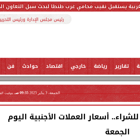
ب محامي غرب طنطا لبحث سبل التعاون المشترك وتعزيز الت
رئيس مجلس الإدارة ورئيس التحرير
ة
تقارير
رياضة
خارجي
اقتصاد
حوادث
فن
الجمعة، 3 يناير 2025
09:35 صـ
بتوقيت الق
يسجل 50.70 جنيه للشراء.. أسعار العملات الأجنبية اليوم
الجمعة