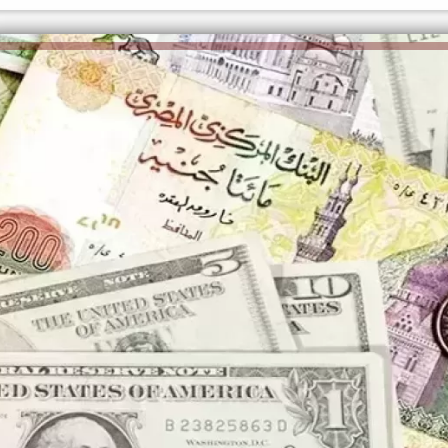
الكاتبة إلهام شرشر تهنئ الرئيس
السيسي بعيد ميلاده وتُشيد بجهوده
إلهام شرشر تكتب: دي مبقتش كورة..
في بناء الدولة
دي سياسة