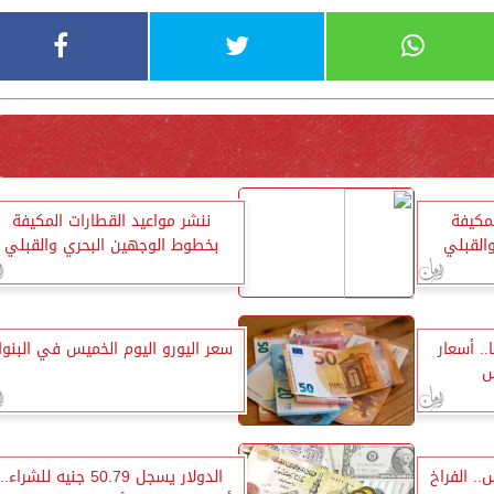
لمكيفة
ننشر مواعيد القطارات المكيفة
القبلي
بخطوط الوجهين البحري والقبلي
3730 جنيهًا.. أسعار
سعر اليورو اليوم الخميس في البنو
س
.. الفراخ
الدولار يسجل 50.79 جنيه للشراء..