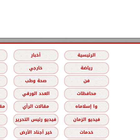
الرئيسية
أخبار
رياضة
خارجي
فن
صحة وطب
محافظات
العدد الورقي
وا إسلاماه
مقالات الرأي
مقا
فيديو الزمان
فيديو رئيس التحرير
خدمات
خير أجناد الأرض