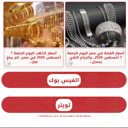
أسعار الفضة في مصر اليوم الجمعة
أسعار الذهب اليوم الجمعة 7
7 أغسطس 2026.. والجرام النقي
أغسطس 2026 في مصر.. كم يبلغ
يسجل...
عيار...
الفيس بوك
تويتر
Tweets by elzmannewseg