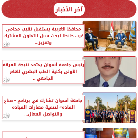
آخر الأخبار
محافظ الغربية يستقبل نقيب محامي
غرب طنطا لبحث سبل التعاون المشترك
وتعزيز...
رئيس جامعة أسوان يعتمد نتيجة الفرقة
الأولى بكلية الطب البشري للعام
الجامعي...
جامعة أسوان تشارك في برنامج «صناع
القادة» لتنمية مهارات القيادة
والتواصل الفعال...