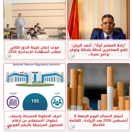
”راحة المعتمر أولًا”.. أحمد الريان:
موعد إعلان نتيجة الدور الثاني
نتابع المعتمرين لحظة بلحظة ونوفر
لطلاب الشهادة الإعدادية 2026
برامج عمرة...
أسعار السجائر اليوم الجمعة 8
اعرف الخطوط المسجلة باسمك..
أغسطس 2026 بعد الزيادة.. القائمة
خطوات الاستعلام عن أرقام
الكاملة
المحمول المرتبطة بالرقم القومي