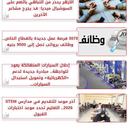
الأزهر يحذر من التباهي بالنعم على
السوشيال ميديا: قد يجرح مشاعر
الآخرين
3070 فرصة عمل جديدة بالقطاع الخاص..
وظائف برواتب تصل إلى 9500 جنيه
إحلال السيارات المتهالكة يعود
للواجهة.. مبادرة جديدة لدعم
«الكهربائية» وتمويل استبدال
السيارات...
آخر موعد للتقديم في مدارس STEM
2026.. التعليم تحدد موعد اختبارات
القبول