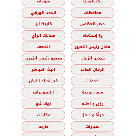
تكنولوجيا
منوعات
محافظات
العدد الورقي
مصر العظمى
كاريكاتير
وا إسلاماه
مقالات الرأي
مقال رئيس التحرير
الصحف
فيديو الزمان
فيديو رئيس التحرير
الزمان الخالد
البث المباشر
خدمات
خير أجناد الأرض
سماء عربية
الانفوجراف
رؤى و أحلام
توك شو
مرأة و طفل
عقارات
سيارات
حارتنا