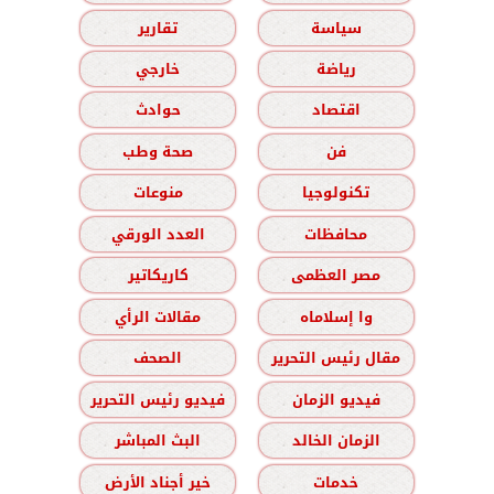
سياسة
تقارير
رياضة
خارجي
اقتصاد
حوادث
فن
صحة وطب
تكنولوجيا
منوعات
محافظات
العدد الورقي
مصر العظمى
كاريكاتير
وا إسلاماه
مقالات الرأي
مقال رئيس التحرير
الصحف
فيديو الزمان
فيديو رئيس التحرير
الزمان الخالد
البث المباشر
خدمات
خير أجناد الأرض