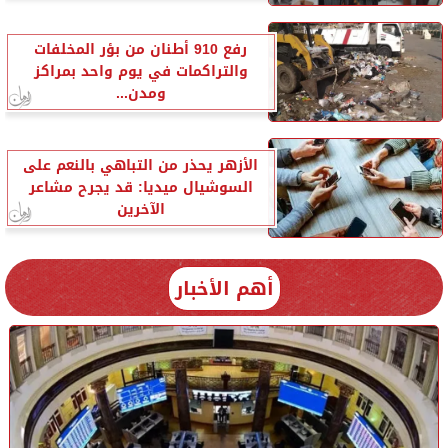
رفع 910 أطنان من بؤر المخلفات
والتراكمات في يوم واحد بمراكز
ومدن...
الأزهر يحذر من التباهي بالنعم على
السوشيال ميديا: قد يجرح مشاعر
الآخرين
أهم الأخبار