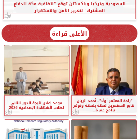
السعودية وتركيا وباكستان توقع ”اتفاقية مكة للدفاع
المشترك” لتعزيز الأمن والاستقرار
الأعلى قراءة
”راحة المعتمر أولًا”.. أحمد الريان:
موعد إعلان نتيجة الدور الثاني
نتابع المعتمرين لحظة بلحظة ونوفر
لطلاب الشهادة الإعدادية 2026
برامج عمرة...