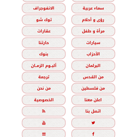
سماء عربية
الانفوجراف
رؤى و أحلام
توك شو
مرأة و طفل
عقارات
سيارات
حارتنا
الأحزاب
بنوك
البرلمان
ألبــوم الزمــان
من القدس
ترجمة
من فلسطين
من نحن
اعلن معنا
الخصوصية
اتصل بنا




