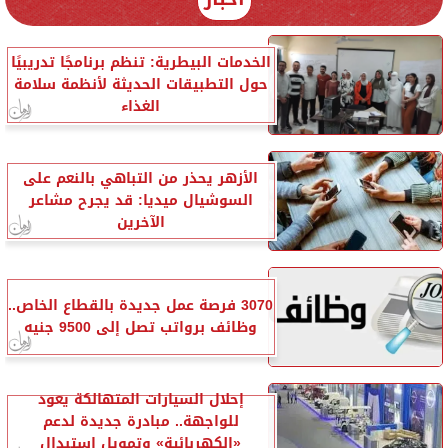
الخدمات البيطرية: تنظم برنامجًا تدريبيًا
حول التطبيقات الحديثة لأنظمة سلامة
الغذاء
الأزهر يحذر من التباهي بالنعم على
السوشيال ميديا: قد يجرح مشاعر
الآخرين
3070 فرصة عمل جديدة بالقطاع الخاص..
وظائف برواتب تصل إلى 9500 جنيه
إحلال السيارات المتهالكة يعود
للواجهة.. مبادرة جديدة لدعم
«الكهربائية» وتمويل استبدال