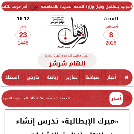
 وكيل وزارة الصحة الجديدة بالمحافظة
آخر موعد للتقديم في مدارس STEM 2026.. التعليم تحدد موعد اختبارات القبول
السبت
16:12
أغسطس
صفر
23
8
1448
2026
رئيس مجلس الإدارة ورئيس التحرير
إلهام شرشر
أخبار
سياسة
تقارير
رياضة
خارجي
اقتصاد
أخبار
الجمعة، 6 ديسمبر 2024
01:45 مـ
بتوقيت القاهرة
«ميرك الإيطالية» تدرس إنشاء