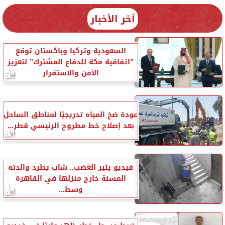
آخر الأخبار
السعودية وتركيا وباكستان توقع
”اتفاقية مكة للدفاع المشترك” لتعزيز
الأمن والاستقرار
عودة ضخ المياه تدريجيًا لمناطق الساحل
بعد إصلاح خط مطروح الرئيسي قطر...
فيديو يثير الغضب.. شاب يطرد والدته
المسنة خارج منزلها في القاهرة
وسط...