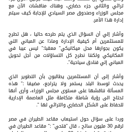
تراثي والثاني جزء حضاري، وهناك مناقشات الآن مع
مجلس الوزراء وصندوق مصر السيادي للإجابة كيف سيتم
إدارة هذا الأمر.
وأشار إلي أن السؤال الذي يتم طرحه حاليا ، هل تطرح
للمستثمرين أم كيفية الإدارة وماذا عن المباني التي
يكون بجوارها محل ميكانيكي" معقبا:" ليس عيبا في
المكانيكي ولكننا نطرح كل التساؤلات من أجل تحويل
المباني إلي فنادق سياحية".
وأشار إلى أن المستثمرين يطالبون بأن التطوير الذي
يحدث لوسط البلد يستمر ولا يتراجع، مضيفا :" هذه
المسألة نناقشها على مستوى مجلس الوزراء، وأرى أنها
تحتاج الى رؤية شاملة متكاملة مثل العاصمة الإدارية
للحفاظ على الشكل الحضاري والتراثي لها ".
وردا على سؤال حول استيعاب مقاعد الطيران في مصر
لرقم 30 مليون سائح ، قال "فتحي" :" مقاعد الطيران في