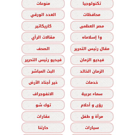
تكنولوجيا
منوعات
محافظات
العدد الورقي
مصر العظمى
كاريكاتير
وا إسلاماه
مقالات الرأي
مقال رئيس التحرير
الصحف
فيديو الزمان
فيديو رئيس التحرير
الزمان الخالد
البث المباشر
خدمات
خير أجناد الأرض
سماء عربية
الانفوجراف
رؤى و أحلام
توك شو
مرأة و طفل
عقارات
سيارات
حارتنا