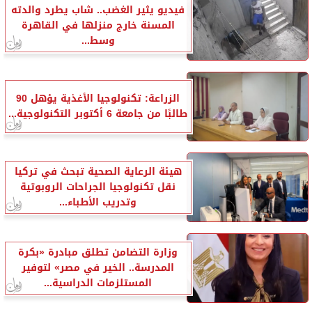
فيديو يثير الغضب.. شاب يطرد والدته
المسنة خارج منزلها في القاهرة
وسط...
الزراعة: تكنولوجيا الأغذية يؤهل 90
طالبًا من جامعة 6 أكتوبر التكنولوجية...
هيئة الرعاية الصحية تبحث في تركيا
نقل تكنولوجيا الجراحات الروبوتية
وتدريب الأطباء...
وزارة التضامن تطلق مبادرة «بكرة
المدرسة.. الخير في مصر» لتوفير
المستلزمات الدراسية...