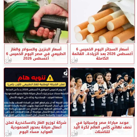
أسعار السجائر اليوم الخميس 6
أسعار البنزين والسولار والغاز
أغسطس 2026 بعد الزيادة.. القائمة
الطبيعي في مصر اليوم الخميس 6
الكاملة
أغسطس 2026
موعد مباراة مصر وإسبانيا في
شركة توزيع الغاز بالاسكندرية تعلن
نصف نهائي كأس العالم لكرة اليد
أعمال صيانة بمحور المحمودية
للناشئات
العوايد مساء اليوم