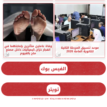
وفاة عاملين متأثرين بإصابتهما في
موعد تنسيق المرحلة الثانية
انفجار خزان كيميائيات داخل مصنع
للثانوية العامة 2026
ملح بالفيوم
الفيس بوك
تويتر
Tweets by elzmannewseg