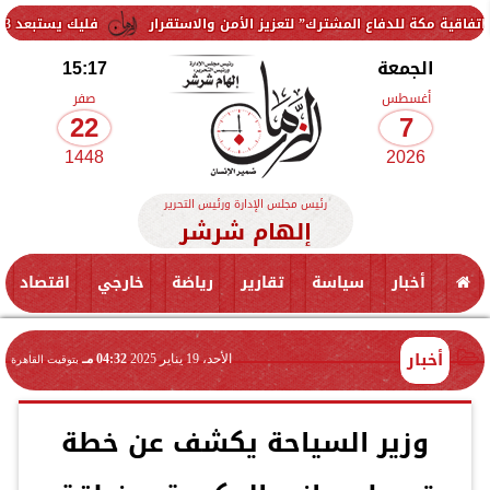
لدفاع المشترك” لتعزيز الأمن والاستقرار
فليك يستبعد 3 لاعبين من معسكر برشلونة.. ومفاجأة بشأن حمزة عبد الكريم
الجمعة
15:17
أغسطس
صفر
22
7
1448
2026
رئيس مجلس الإدارة ورئيس التحرير
إلهام شرشر
أخبار
سياسة
تقارير
رياضة
خارجي
اقتصاد
أخبار
الأحد، 19 يناير 2025
04:32 مـ
بتوقيت القاهرة
وزير السياحة يكشف عن خطة