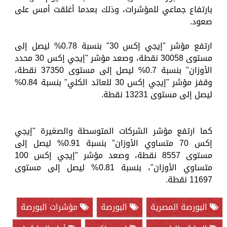
بارتفاع جماعي للمؤشرات، وذلك بعدما أغلقت أمس على
صعود.
ارتفع مؤشر "إيجي إكس 30" بنسبة 0.78% ليصل إلى
مستوى 30058 نقطة، وصعد مؤشر "إيجي إكس 30 محدد
الأوزان" بنسبة 0.7% ليصل إلى مستوى 37350 نقطة،
وقفز مؤشر "إيجي إكس 30 للعائد الكلي" بنسبة 0.84%
ليصل إلى مستوى 13231 نقطة.
كما ارتفع مؤشر الشركات المتوسطة والصغيرة "إيجي
إكس 70 متساوي الأوزان" بنسبة 0.91% ليصل إلى
مستوى 8557 نقطة، وصعد مؤشر "إيجي إكس 100
متساوي الأوزان"، بنسبة 0.81% ليصل إلى مستوى
11697 نقطة.
البورصة المصرية
البورصة
مؤشرات البورصة