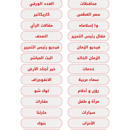
محافظات
العدد الورقي
مصر العظمى
كاريكاتير
وا إسلاماه
مقالات الرأي
مقال رئيس التحرير
الصحف
فيديو الزمان
فيديو رئيس التحرير
الزمان الخالد
البث المباشر
خدمات
خير أجناد الأرض
سماء عربية
الانفوجراف
رؤى و أحلام
توك شو
مرأة و طفل
عقارات
سيارات
حارتنا
الأحزاب
بنوك