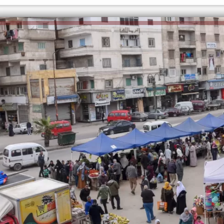
إلهــام شرشر تكتب: قصة عيسى بن
إلهام شرشر تكـــتب: دروس الهجرة
مريم [عليهما السلام]
نبراس فى ظلمة المحنة