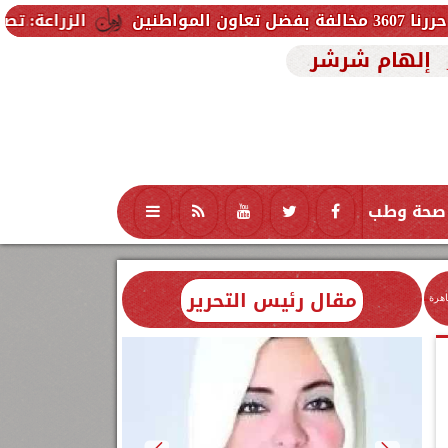
الزراعة: تصدر 712 ترخيص تشغيل جديد لمشروعات الثروة الحيوانية والداجنة.. وتسجيل 832 مخلوط أعلاف
إلهام شرشر
صحة وطب
تكنولوجيا
منوعات
محافظات
مقال رئيس التحرير
اهرة