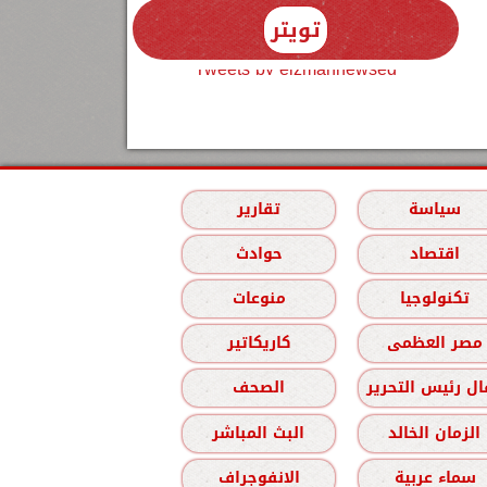
تويتر
Tweets by elzmannewseg
سياسة
تقارير
اقتصاد
حوادث
تكنولوجيا
منوعات
مصر العظمى
كاريكاتير
ل رئيس التحرير
الصحف
الزمان الخالد
البث المباشر
سماء عربية
الانفوجراف