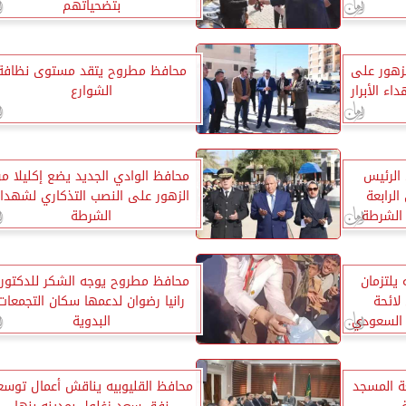
بتضحياتهم
لزهور على
محافظ مطروح يتقد مستوى نظافة
اء الأبرار
الشوارع
الرئيس
محافظ الوادي الجديد يضع إكليلا م
لرابعة
الزهور على النصب التذكاري لشهدا
ر وعيد الشرطة
الشرطة
 يلتزمان
محافظ مطروح يوجه الشكر للدكتور
لائحة
رانيا رضوان لدعمها سكان التجمعات
 السعودي
البدوية
 المسجد
محافظ القليوبيه يناقش أعمال توسع