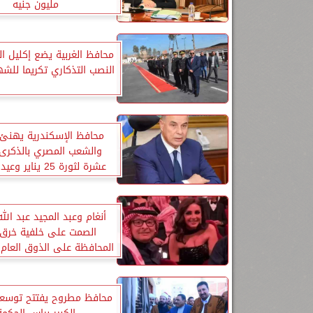
مليون جنيه
محافظ الغربية يضع إكليل ا
النصب التذكاري تكريما للشهد
محافظ الإسكندرية يهنئ 
والشعب المصري بالذكرى ا
عشرة لثورة 25 يناي
الـ73
أنغام وعبد المجيد عبد الله
الصمت على خلفية خرق 
المحافظة على الذوق العام
محافظ مطروح يفتتح توسعة