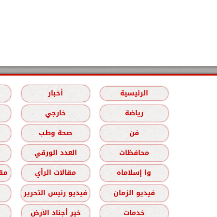
الرئيسية
أخبار
رياضة
خارجي
فن
صحة وطب
محافظات
العدد الورقي
وا إسلاماه
مقالات الرأي
مقا
فيديو الزمان
فيديو رئيس التحرير
خدمات
خير أجناد الأرض