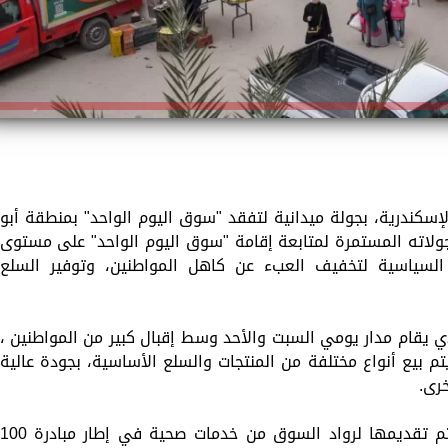
سكندرية، بجولة ميدانية لتفقد "سوق اليوم الواحد" بمنطقة أبو
اته المستمرة لمتابعة إقامة "سوق اليوم الواحد" على مستوى
دة السياسية لتخفيف العبء عن كاهل المواطنين، وتوفير السلع
يقام مدار يومي السبت والأحد وسط إقبال كبير من المواطنين ،
لى مساحة 300 متر، حيث يتم بيع أنواع مختلفة من المنتجات والسلع الأساسية، بجودة عالية
رى.
كما تفقد سيادته الخدمات المجانية التي يتم تقديمها لرواد السوق من خدمات صحية في إطار مبادرة 00