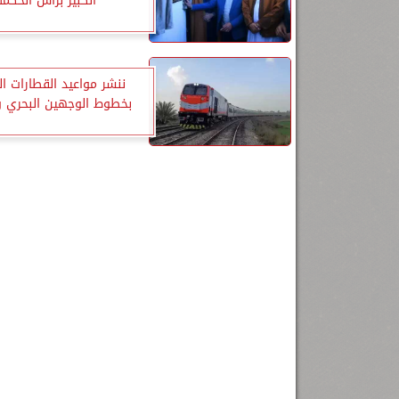
الكبير براس الحكمة
ننشر مواعيد القطارات ا
بخطوط الوجهين البحري و