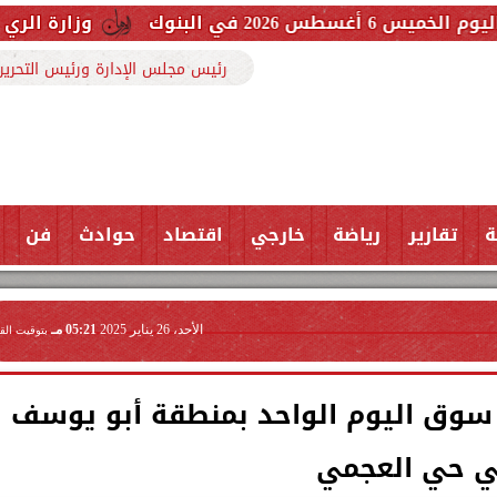
وزارة الري حررنا 3607 مخالفة بفضل تعاون المواطنين
رئيس مجلس الإدارة ورئيس التحرير
ة
تقارير
رياضة
خارجي
اقتصاد
حوادث
فن
الأحد، 26 يناير 2025
05:21 مـ
بتوقيت الق
 سوق اليوم الواحد بمنطقة أبو يوسف
 حي العجمي