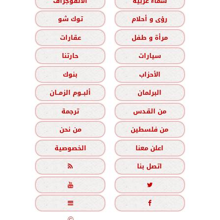
سماء عربية
الانفوجراف
رؤى و أحلام
توك شو
مرأة و طفل
عقارات
سيارات
حارتنا
الأحزاب
بنوك
البرلمان
ألبــوم الزمــان
من القدس
ترجمة
من فلسطين
من نحن
اعلن معنا
الخصوصية
اتصل بنا





جميع الحقوق محفوظة
©