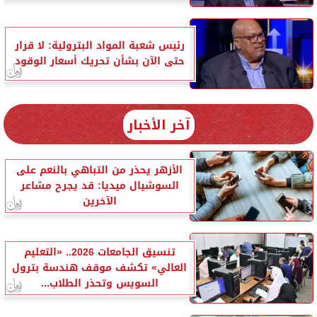
رئيس شعبة المواد البترولية: لا قرار
حتى الآن بشأن تحريك أسعار الوقود
آخر الأخبار
الأزهر يحذر من التباهي بالنعم على
السوشيال ميديا: قد يجرح مشاعر
الآخرين
تنسيق الجامعات 2026.. «التعليم
العالي» تكشف موقف هندسة بترول
السويس وتحذر الطلاب...