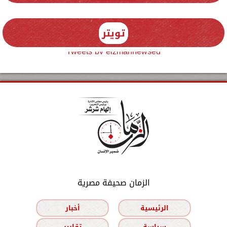
تويتر
Tweets by elzmannewseg
الزمان صحيفة مصرية
الرئيسية
أخبار
سياسة
تقارير