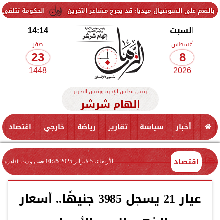
سوشيال ميديا: قد يجرح مشاعر الآخرين
الحكومة تتلقى 229 ألف شكوى وطلب واستفسار خلال يوليو.. ومدبولي يوجه بسرعة الاستجابة للمواطنين
السبت
14:14
أغسطس
صفر
23
8
1448
2026
رئيس مجلس الإدارة ورئيس التحرير
إلهام شرشر
أخبار
سياسة
تقارير
رياضة
خارجي
اقتصاد
اقتصاد
الأربعاء، 5 فبراير 2025
10:25 صـ
بتوقيت القاهرة
عيار 21 يسجل 3985 جنيهًا.. أسعار