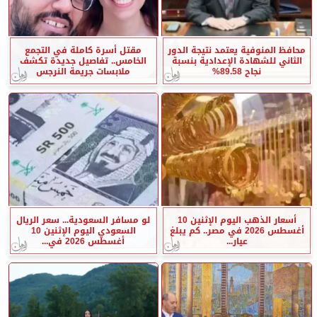
محافظ المنوفية يعتمد نتيجة الدور
مقتل أسرة كاملة في التجمع
الثاني للشهادة الإعدادية بنسبة
الخامس.. تفاصيل جديدة تكشف
نجاح 89.58%
ملابسات جريمة النرجس
أسعار الذهب اليوم الإثنين 10
لو مسافر السعودية... سعر الريال
أغسطس 2026 في مصر.. كم يبلغ
السعودي اليوم الإثنين 10
عيار...
أغسطس 2026 في...