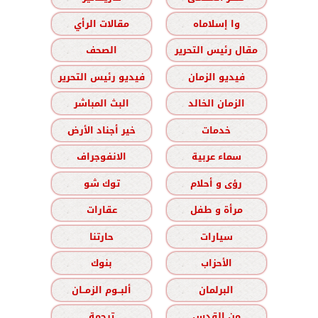
وا إسلاماه
مقالات الرأي
مقال رئيس التحرير
الصحف
فيديو الزمان
فيديو رئيس التحرير
الزمان الخالد
البث المباشر
خدمات
خير أجناد الأرض
سماء عربية
الانفوجراف
رؤى و أحلام
توك شو
مرأة و طفل
عقارات
سيارات
حارتنا
الأحزاب
بنوك
البرلمان
ألبــوم الزمــان
من القدس
ترجمة