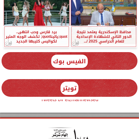
محافظ الإسكندرية يعتمد نتيجة
برد قارس وحب انتهى..
الدور الثاني للشهادة الإعدادية
quot;ياليناquot; تكشف الوجه المثير
للعام الدراسي 2025 /...
لكواليس كليبها الجديد
الفيس بوك
تويتر
Tweets by elzmannewseg