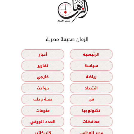
الزمان صحيفة مصرية
الرئيسية
أخبار
سياسة
تقارير
رياضة
خارجي
اقتصاد
حوادث
فن
صحة وطب
تكنولوجيا
منوعات
محافظات
العدد الورقي
مصر العظمى
كاريكاتير