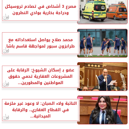
مصرع 3 أشخاص في تصادم تروسيكل
ودراجة بخارية بوادي النطرون
محمد صلاح يواصل استعداداته مع
طرابزون سبور لمواجهة قاسم باشا
عضو بـ إسكان الشيوخ: الرقابة على
المشروعات العقارية تحمي حقوق
المواطنين والمطورين...
النائبة ولاء الصبان: لا وعود غير ملزمة
في القطاع العقاري.. والرقابة
الميدانية...