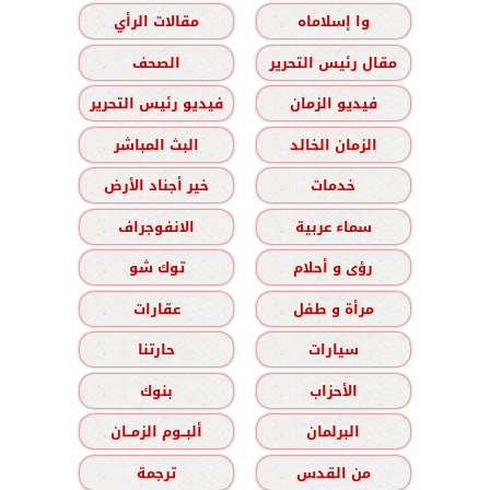
وا إسلاماه
مقالات الرأي
مقال رئيس التحرير
الصحف
فيديو الزمان
فيديو رئيس التحرير
الزمان الخالد
البث المباشر
خدمات
خير أجناد الأرض
سماء عربية
الانفوجراف
رؤى و أحلام
توك شو
مرأة و طفل
عقارات
سيارات
حارتنا
الأحزاب
بنوك
البرلمان
ألبــوم الزمــان
من القدس
ترجمة