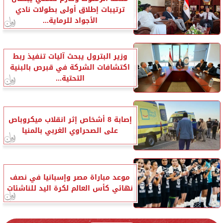
ترتيبات إطلاق أولى بطولات نادي
الأجواد للرماية...
وزير البترول يبحث آليات تنفيذ ربط
اكتشافات الشركة في قبرص بالبنية
التحتية...
إصابة 8 أشخاص إثر انقلاب ميكروباص
على الصحراوي الغربي بالمنيا
موعد مباراة مصر وإسبانيا في نصف
نهائي كأس العالم لكرة اليد للناشئات