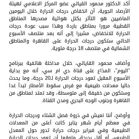
أكد الدكتور محمود القياتي عضو المركز الاعلامي لهيئة
الأرصاد الجوية، أن انخفاض درجات الحرارة خلال اليومين
الماضيين هو التأثر بكتل هوائية مصدرها المناطق
القطبية مرورا بمناطق باردة وهذا سبب عودة درجات
الحرارة للانخفاض، مشيرا إلى أنه بعد منتصف الأسبوع
الحالي ستكون درجات الحرارة على القاهرة والمناطق
الشمالية في منتصف 18 درجة مئوية.
وأضاف محمود القاياتي، خلال مداخلة هاتفية ببرنامج
"اليوم"، المذاع على قناة دي ام سي، أنه مع بداية
الأسبوع المقبل تعود درجات الحرارة لـ20 درجة، وما يحدث
حاليا معدلات طبيعية مع فرص سقوط الأمطار تبدأ غدا
وستكون من خفيفة إلى متوسطة، وقد تمتد لمناطق من
القاهرة وجنوب الوجه البحري ومدن القناة.
وأوضح، أننا نعيش في ذروة فصل الشتاء ودرجات الحرارة
في معظم أيام شهر يناير كانت أعلى من المعدلات
الطبيعية وفي فبراير درجات حرارة تدور حول المعدل
الطبيعي أو أقل بدرجة، متوقعا أن تعود درجات الحرارة