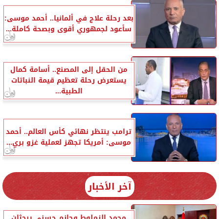
بعد رحلة علاج في ألمانيا.. أحمد موسى:
سأعود لجمهوري أقوى وبصحة كاملة...
من الحقل إلى المصنع.. أسامة كمال
يستعرض رحلة تعظيم قيمة النباتات
الطبية...
ترامب ينتظر نهائي كأس العالم.. أحمد
موسى: أمريكا تجهز لعملية غزو بري...
آخر الأخبار
محمد الزملوط وحازم حسني يبحثان