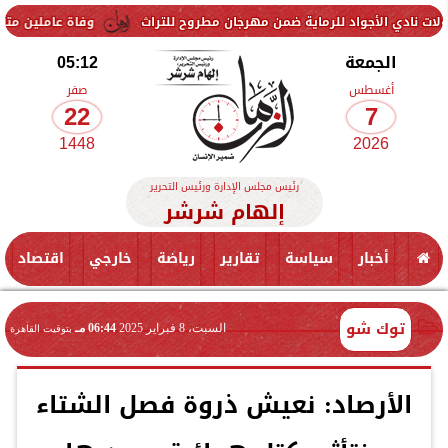
جواد للرماية ضمن مهرجان مطروح للتراث
وفاة عاملين متأثرين بإصابتهم
الجمعة
05:12
أغسطس
صفر
22
7
1448
2026
رئيس مجلس الإدارة ورئيس التحرير
إلهام شرشر
أخبار
سياسة
تقارير
رياضة
خارجي
اقتصاد
توك شو
السبت، 8 فبراير 2025
06:44 مـ
بتوقيت القاهرة
الأرصاد: نعيش ذروة فصل الشتاء