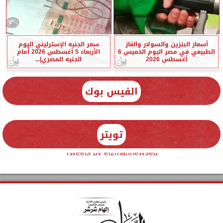
أسعار البنزين والسولار والغاز
سعر الجنيه الإسترليني اليوم
الطبيعي في مصر اليوم الخميس 6
الأربعاء 5 أغسطس 2026 أمام
أغسطس 2026
الجنيه المصري|...
الفيس بوك
تويتر
Tweets by elzmannewseg