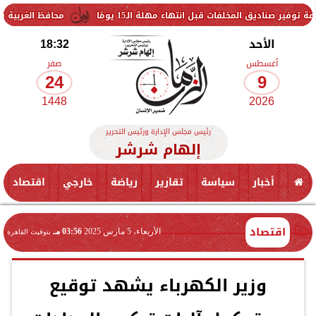
قبل انتهاء مهلة الـ15 يومًا
محافظ الغربية يتفقد حزمة من المشر
الأحد
18:32
أغسطس
صفر
24
9
1448
2026
رئيس مجلس الإدارة ورئيس التحرير
إلهام شرشر
أخبار
سياسة
تقارير
رياضة
خارجي
اقتصاد
اقتصاد
الأربعاء، 5 مارس 2025
03:56 مـ
بتوقيت القاهرة
وزير الكهرباء يشهد توقيع