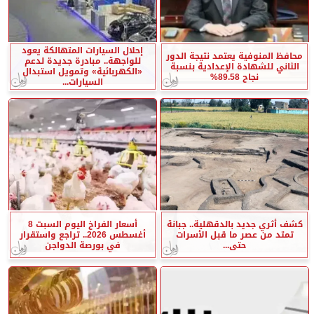
إحلال السيارات المتهالكة يعود
محافظ المنوفية يعتمد نتيجة الدور
للواجهة.. مبادرة جديدة لدعم
الثاني للشهادة الإعدادية بنسبة
«الكهربائية» وتمويل استبدال
نجاح 89.58%
السيارات...
كشف أثري جديد بالدقهلية.. جبانة
أسعار الفراخ اليوم السبت 8
تمتد من عصر ما قبل الأسرات
أغسطس 2026.. تراجع واستقرار
حتى...
في بورصة الدواجن