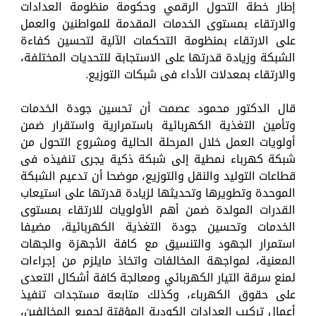
إطار خطة التحول الرقمي وحكومة منظومة العدادات
والارتقاء بمستوى الخدمات المقدمة للمواطنين والعمل
على الارتقاء بمنظومة التحكمات الآلية لتحسين كفاءة
الشبكة وزيادة قدرتها على الاستجابة للتحديات المختلفة،
والارتقاء بمعدلات الأداء فى شبكات التوزيع.
قال الدكتور محمود عصمت أن تحسين جودة الخدمات
وتأمين التغذية الكهربائية باستمرارية واستقرار ضمن
أولويات العمل خلال المرحلة الحالية ومشروع التحول من
شبكة كهرباء نمطية إلى شبكة ذكية يجرى تنفيذه فى
قطاعات التوليد والنقل والتوزيع، موضحا أن تدعيم الشبكة
الموحدة وتطويرها وتحديثها لزيادة قدرتها على استيعاب
القدرات المولدة ضمن أهم الأولويات للارتقاء بمستوى
الخدمات وتحسين جودة التغذية الكهربائية، مضيفا
استمرار الجهود والتنسيق مع كافة الأجهزة والجهات
المعنية، لمواجهة المخالفات واتخاذ مايلزم من إجراءات
لمنع سرقة التيار الكهربائي ومعالجة كافة أشكال التعدى
على حقوق الكهرباء، وكذلك متابعة مستجدات تنفيذ
أعمال تركيب العدادات الكودية المؤقتة لجميع المخالفين،