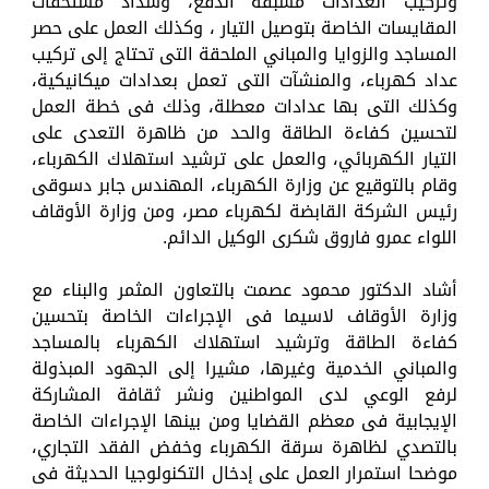
وتركيب العدادات مسبقة الدفع، وسداد مستحقات
المقايسات الخاصة بتوصيل التيار ، وكذلك العمل على حصر
المساجد والزوايا والمباني الملحقة التى تحتاج إلى تركيب
عداد كهرباء، والمنشآت التى تعمل بعدادات ميكانيكية،
وكذلك التى بها عدادات معطلة، وذلك فى خطة العمل
لتحسين كفاءة الطاقة والحد من ظاهرة التعدى على
التيار الكهربائي، والعمل على ترشيد استهلاك الكهرباء،
وقام بالتوقيع عن وزارة الكهرباء، المهندس جابر دسوقى
رئيس الشركة القابضة لكهرباء مصر، ومن وزارة الأوقاف
اللواء عمرو فاروق شكرى الوكيل الدائم.
أشاد الدكتور محمود عصمت بالتعاون المثمر والبناء مع
وزارة الأوقاف لاسيما فى الإجراءات الخاصة بتحسين
كفاءة الطاقة وترشيد استهلاك الكهرباء بالمساجد
والمباني الخدمية وغيرها، مشيرا إلى الجهود المبذولة
لرفع الوعي لدى المواطنين ونشر ثقافة المشاركة
الإيجابية فى معظم القضايا ومن بينها الإجراءات الخاصة
بالتصدي لظاهرة سرقة الكهرباء وخفض الفقد التجاري،
موضحا استمرار العمل على إدخال التكنولوجيا الحديثة فى