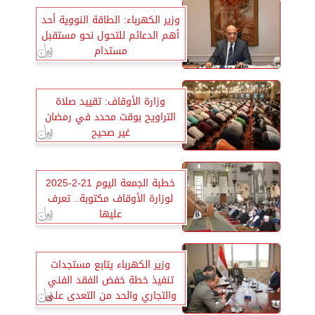
وزير الكهرباء: الطاقة النووية أحد
أهم الدعائم للتحول نحو مستقبل
مستدام
وزارة الأوقاف: تقييد صلاة
التراويح بوقت محدد في رمضان
غير صحيح
خطبة الجمعة اليوم 21-2-2025
لوزارة الأوقاف مكتوبة.. تعرف
عليها
وزير الكهرباء يتابع مستجدات
تنفيذ خطة خفض الفقد الفني
والتجاري والحد من التعدى على
التيار