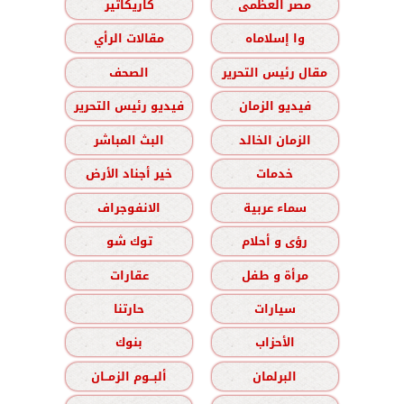
مصر العظمى
كاريكاتير
وا إسلاماه
مقالات الرأي
مقال رئيس التحرير
الصحف
فيديو الزمان
فيديو رئيس التحرير
الزمان الخالد
البث المباشر
خدمات
خير أجناد الأرض
سماء عربية
الانفوجراف
رؤى و أحلام
توك شو
مرأة و طفل
عقارات
سيارات
حارتنا
الأحزاب
بنوك
البرلمان
ألبــوم الزمــان