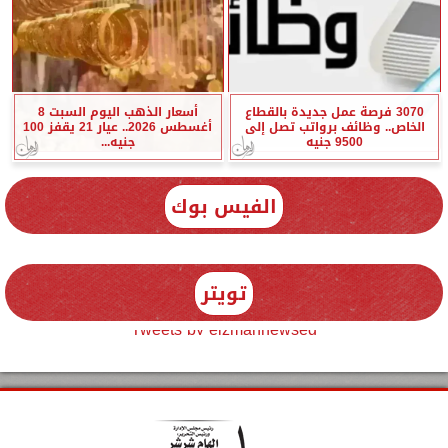
3070 فرصة عمل جديدة بالقطاع
أسعار الذهب اليوم السبت 8
الخاص.. وظائف برواتب تصل إلى
أغسطس 2026.. عيار 21 يقفز 100
9500 جنيه
جنيه...
الفيس بوك
تويتر
Tweets by elzmannewseg