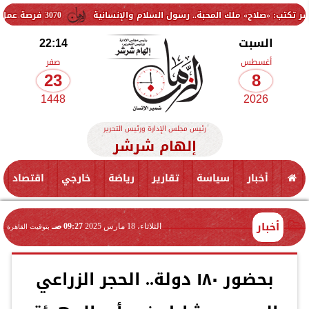
 ملك المحبة.. رسول السلام والإنسانية
3070 فرصة عمل جديدة بالقطاع الخاص.. وظائف برواتب تصل إلى 9500 جنيه
السبت
22:14
أغسطس
صفر
23
8
1448
2026
رئيس مجلس الإدارة ورئيس التحرير
إلهام شرشر
أخبار
سياسة
تقارير
رياضة
خارجي
اقتصاد
أخبار
الثلاثاء، 18 مارس 2025
09:27 صـ
بتوقيت القاهرة
بحضور ١٨٠ دولة.. الحجر الزراعي