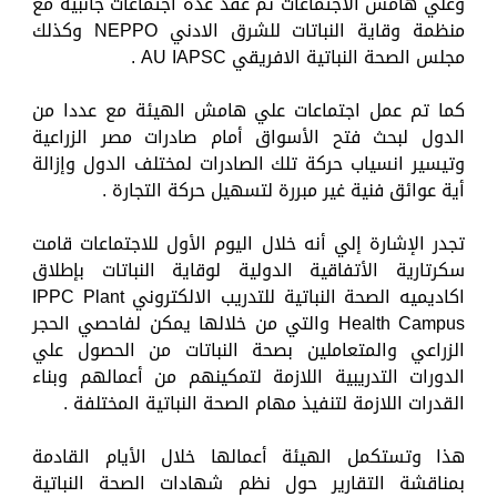
وعلي هامش الاجتماعات تم عقد عدة اجتماعات جانبية مع
منظمة وقاية النباتات للشرق الادني NEPPO وكذلك
مجلس الصحة النباتية الافريقي AU IAPSC .
كما تم عمل اجتماعات علي هامش الهيئة مع عددا من
الدول لبحث فتح الأسواق أمام صادرات مصر الزراعية
وتيسير انسياب حركة تلك الصادرات لمختلف الدول وإزالة
أية عوائق فنية غير مبررة لتسهيل حركة التجارة .
تجدر الإشارة إلي أنه خلال اليوم الأول للاجتماعات قامت
سكرتارية الأتفاقية الدولية لوقاية النباتات بإطلاق
اكاديميه الصحة النباتية للتدريب الالكتروني IPPC Plant
Health Campus والتي من خلالها يمكن لفاحصي الحجر
الزراعي والمتعاملين بصحة النباتات من الحصول علي
الدورات التدريبية اللازمة لتمكينهم من أعمالهم وبناء
القدرات اللازمة لتنفيذ مهام الصحة النباتية المختلفة .
هذا وتستكمل الهيئة أعمالها خلال الأيام القادمة
بمناقشة التقارير حول نظم شهادات الصحة النباتية