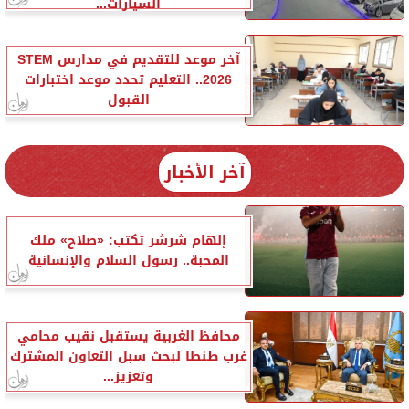
السيارات...
آخر موعد للتقديم في مدارس STEM
2026.. التعليم تحدد موعد اختبارات
القبول
آخر الأخبار
إلهام شرشر تكتب: «صلاح» ملك
المحبة.. رسول السلام والإنسانية
محافظ الغربية يستقبل نقيب محامي
غرب طنطا لبحث سبل التعاون المشترك
وتعزيز...