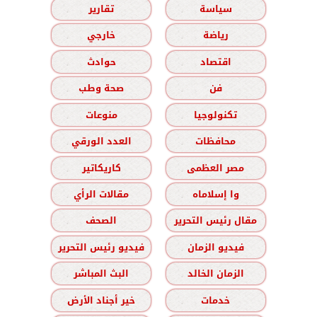
سياسة
تقارير
رياضة
خارجي
اقتصاد
حوادث
فن
صحة وطب
تكنولوجيا
منوعات
محافظات
العدد الورقي
مصر العظمى
كاريكاتير
وا إسلاماه
مقالات الرأي
مقال رئيس التحرير
الصحف
فيديو الزمان
فيديو رئيس التحرير
الزمان الخالد
البث المباشر
خدمات
خير أجناد الأرض