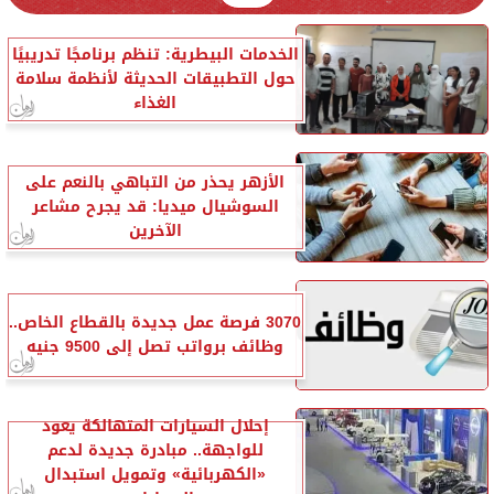
الخدمات البيطرية: تنظم برنامجًا تدريبيًا
حول التطبيقات الحديثة لأنظمة سلامة
الغذاء
الأزهر يحذر من التباهي بالنعم على
السوشيال ميديا: قد يجرح مشاعر
الآخرين
3070 فرصة عمل جديدة بالقطاع الخاص..
وظائف برواتب تصل إلى 9500 جنيه
إحلال السيارات المتهالكة يعود
للواجهة.. مبادرة جديدة لدعم
«الكهربائية» وتمويل استبدال