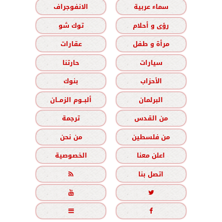
سماء عربية
الانفوجراف
رؤى و أحلام
توك شو
مرأة و طفل
عقارات
سيارات
حارتنا
الأحزاب
بنوك
البرلمان
ألبــوم الزمــان
من القدس
ترجمة
من فلسطين
من نحن
اعلن معنا
الخصوصية
اتصل بنا




