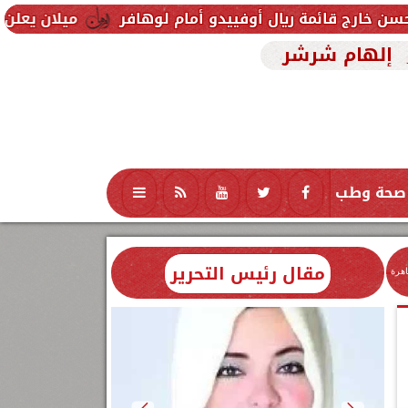
يال أوفييدو أمام لوهافر
ميلان يعلن فسخ عقد إسماعي
إلهام شرشر
صحة وطب
تكنولوجيا
منوعات
محافظات
مقال رئيس التحرير
اهرة