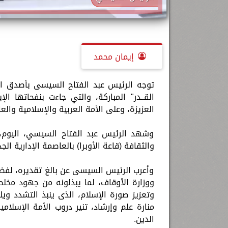
إيمان محمد
توجه الرئيس عبد الفتاح السيسى بأصدق التها
القــدر" المباركة، والتي جاءت بنفحاتها الإ
العزيزة، وعلى الأمة العربية والإسلامية والع
وشهد الرئيس عبد الفتاح السيسي، اليوم، إح
والثقافة (قاعة الأوبرا) بالعاصمة الإدارية الج
وأعرب الرئيس السيسى عن بالغ تقديره، لفضيلة 
ووزارة الأوقاف، لما يبذلونه من جهود مخلص
وتعزيز صورة الإسلام، الذى ينبذ التشدد وي
منارة علم وإرشاد، تنير دروب الأمة الإسلا
الدين.