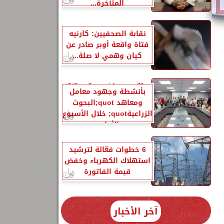
المتأخرة...
نقابة الصحفيين: كارنيه
فتاة واقعة أوبر صادر عن
كيان وهمي لا صلة...
الزراعةquot; تنشر تقريرًا
بأنشطة وجهود معامل
ومعاهد quot;البحوث
الزراعيةquot; خلال الأسبوع
الأول...
6 خطوات فعّالة لترشيد
استهلاك الكهرباء وخفض
قيمة الفاتورة
آخر الأخبار