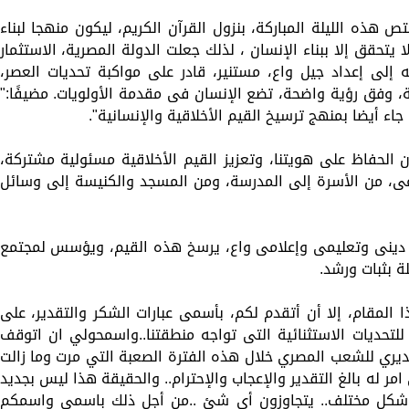
 هذه الليلة المباركة، بنزول القرآن الكريم، ليكون منهجا لبناء
ا يتحقق إلا ببناء الإنسان ، لذلك جعلت الدولة المصرية، الاستثمار
إلى إعداد جيل واع، مستنير، قادر على مواكبة تحديات العصر،
 وفق رؤية واضحة، تضع الإنسان فى مقدمة الأولويات. مضيفًا:"
، جاء أيضا بمنهج ترسيخ القيم الأخلاقية والإنسانية".
الحفاظ على هويتنا، وتعزيز القيم الأخلاقية مسئولية مشتركة،
ى، من الأسرة إلى المدرسة، ومن المسجد والكنيسة إلى وسائل
 دينى وتعليمى وإعلامى واع، يرسخ هذه القيم، ويؤسس لمجتمع
ة بثبات ورشد.
مقام، إلا أن أتقدم لكم، بأسمى عبارات الشكر والتقدير، على
لتحديات الاستثنائية التى تواجه منطقتنا..واسمحولي ان اتوقف
قديري للشعب المصري خلال هذه الفترة الصعبة التي مرت وما زالت
 له بالغ التقدير والإعجاب والإحترام.. والحقيقة هذا ليس بجديد
 شكل مختلف.. يتجاوزون أي شئ ..من أجل ذلك باسمى واسمكم