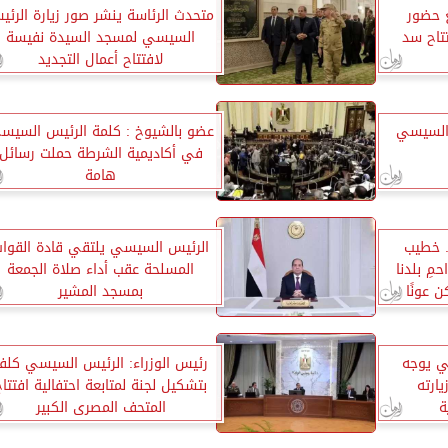
ع حضور
متحدث الرئاسة ينشر صور زيارة الرئي
تاح سد
السيسي لمسجد السيدة نفيسة
لافتتاح أعمال التجديد
 السيسي
عضو بالشيوخ : كلمة الرئيس السيس
في أكاديمية الشرطة حملت رسائل
هامة
 خطيب
الرئيس السيسي يلتقي قادة القوا
مِ بلدنا
المسلحة عقب أداء صلاة الجمعة
عونًا
بمسجد المشير
سي يوجه
رئيس الوزراء: الرئيس السيسي كلف
ارته
بتشكيل لجنة لمتابعة احتفالية افتتاح
ة
المتحف المصرى الكبير