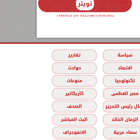
تويتر
Tweets by elzmannewseg
سياسة
تقارير
اقتصاد
حوادث
تكنولوجيا
منوعات
مصر العظمى
كاريكاتير
ل رئيس التحرير
الصحف
الزمان الخالد
البث المباشر
سماء عربية
الانفوجراف