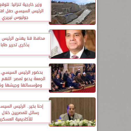
وزير خارجية تنزانيا: نتوق
الرئيس السيسي حفل افت
جوليوس نيريري
محافظ قنا يهنئ الرئيس
بذكرى تحرير طابا
بحضور الرئيس السيسي..
الجمعة يدعو لمصر: اللهم اح
ومؤسساتها وجيشها وكن 
لقائدها
إحنا بخير.. الرئيس السي
رسائل للمصريين خلال زي
للأكاديمية العسكري