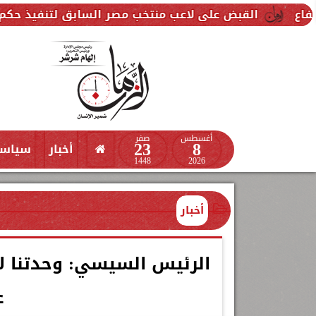
على لاعب منتخب مصر السابق لتنفيذ حكم قضائي ضده
أغسطس
صفر
23
8
أخبار
سياس
1448
2026
أخبار
الرئيس السيسي: وحدتنا لا
ع