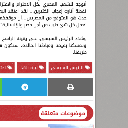
أتوجه للشعب المصري بكل الاحترام والاعتز
نقطة أثارت إعجاب الكثيرين… لقد اعتقد الب
حدث هو المتوقع من المصريين…أن موقفكم وصل
نعمل كل شئ طيب من أجل مصر والإنسانية".
وشدد الرئيس السيسى، على يقينه الراسخ بأن
وتمسكنا بقيمنا ومبادئنا الخالدة، ستكون 
طريقنا.
الرئيس السيسي
ليلة القدر
احتف
موضوعات متعلقة