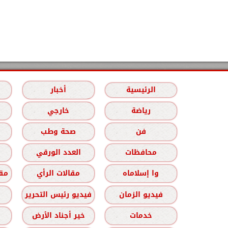
الرئيسية
أخبار
رياضة
خارجي
فن
صحة وطب
محافظات
العدد الورقي
وا إسلاماه
مقالات الرأي
مقا
فيديو الزمان
فيديو رئيس التحرير
خدمات
خير أجناد الأرض