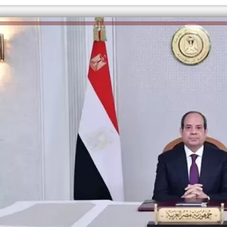
الكاتبة إلهام شرشر تهنئ الرئيس
السيسي بعيد ميلاده وتُشيد بجهوده
إلهام شرشر تكتب: دي مبقتش كورة..
في بناء الدولة
دي سياسة