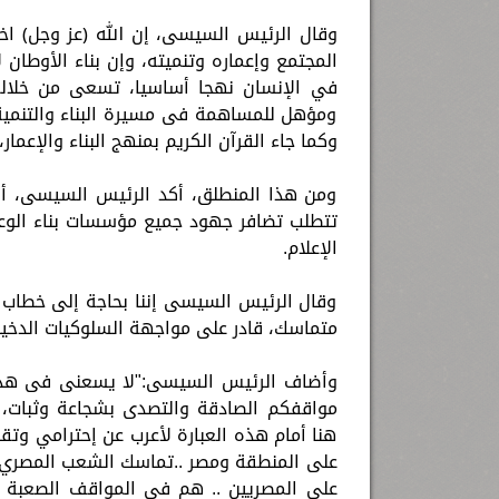
وقال الرئيس السيسى، إن الله ﴿عز وجل﴾ اختص
المجتمع وإعماره وتنميته، وإن بناء الأوطان ل
في الإنسان نهجا أساسيا، تسعى من خلاله 
ومؤهل للمساهمة فى مسيرة البناء والتنمية،
وكما جاء القرآن الكريم بمنهج البناء والإعمار
ومن هذا المنطلق، أكد الرئيس السيسى، أن 
تتطلب تضافر جهود جميع مؤسسات بناء الوع
الإعلام.
وقال الرئيس السيسى إننا بحاجة إلى خطاب
متماسك، قادر على مواجهة السلوكيات الدخيل
وأضاف الرئيس السيسى:"لا يسعنى فى هذا ال
مواقفكم الصادقة والتصدى بشجاعة وثبات، ل
هنا أمام هذه العبارة لأعرب عن إحترامي وت
على المنطقة ومصر ..تماسك الشعب المصري امر
على المصريين .. هم في المواقف الصعبة