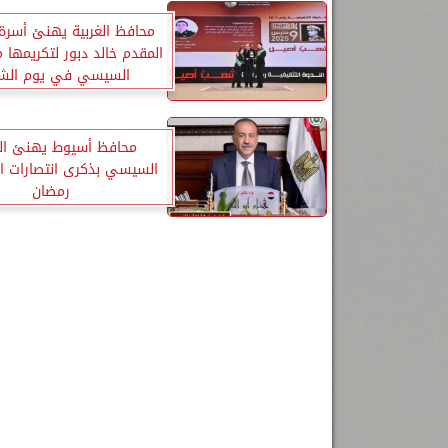
محافظ الغربية يهنئ أسرة
المقدم خالد دبور لتكريمها 
السيسي في يوم الش
محافظ أسيوط يهنئ ال
السيسي بذكرى انتصارات ا
رمضان