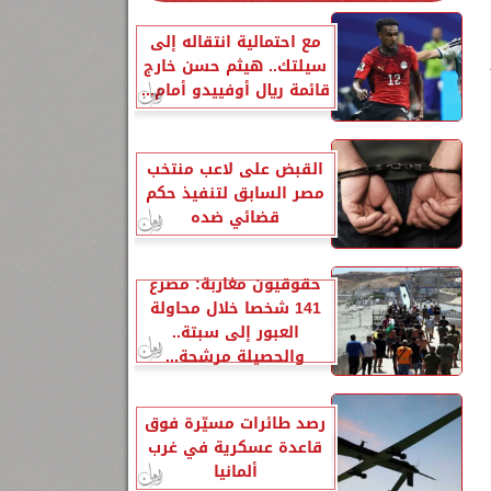
مع احتمالية انتقاله إلى
سيلتك.. هيثم حسن خارج
قائمة ريال أوفييدو أمام...
القبض على لاعب منتخب
مصر السابق لتنفيذ حكم
قضائي ضده
حقوقيون مغاربة: مصرع
141 شخصا خلال محاولة
العبور إلى سبتة..
والحصيلة مرشحة...
رصد طائرات مسيّرة فوق
قاعدة عسكرية في غرب
ألمانيا