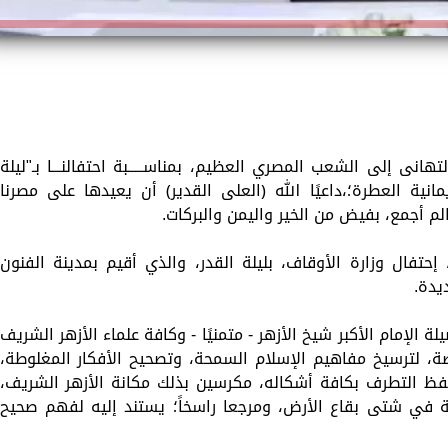
نى إلى الشعب المصري العظيم، بمناســـــبة احتفالنـــا بـ"ليلة
يمانية العطرة؛،داعيًا الله ﴿العلى القدير﴾ أن يعيدها على مصرنا
الم أجمع، بفيض من الخير واليمن والبركات.
تفال وزارة الأوقاف، بليلة القدر، والذي أقيم بمدينة الفنون
ديدة.
الإمام الأكبر شيخ الأزهر - متمنيًا - وكافة علماء الأزهر الشريف
ة، لترسيخ مفاهيم الإسلام السمحة، وتصحيح الأفكار المغلوطة،
لفظ التطرف بكافة أشكاله، مكرسين بذلك مكانة الأزهر الشريف،
مية في شتى بقاع الأرض، ومرجعا راسخاً؛ يستند إليه لفهم صحيح