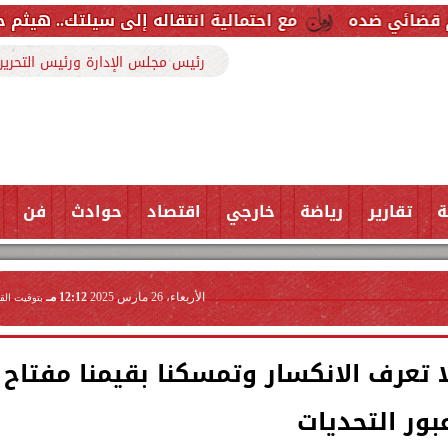
مع احتمالية انتقاله إلى سيلتك.. هيثم حسن خارج قائمة ر
رئيس مجلس الإدارة ورئيس التحرير
ة
تقارير
رياضة
خارجي
اقتصاد
حوادث
فن
الأربعاء، 26 مارس 2025
12:12 مـ
بتوقيت الق
 تعرف الانكسار وتمسكنا بقيمنا مفتاح
بور التحديات