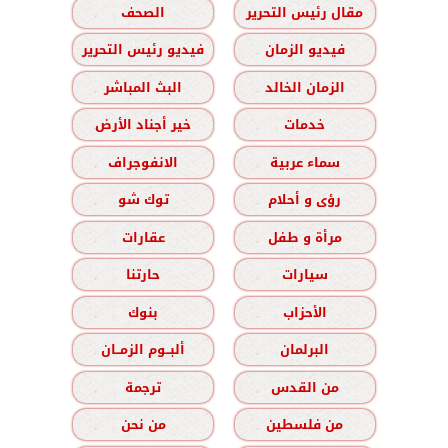
مقال رئيس التحرير
الصحف
فيديو الزمان
فيديو رئيس التحرير
الزمان الخالد
البث المباشر
خدمات
خير أجناد الأرض
سماء عربية
الانفوجراف
رؤى و أحلام
توك شو
مرأة و طفل
عقارات
سيارات
حارتنا
الأحزاب
بنوك
البرلمان
ألبــوم الزمــان
من القدس
ترجمة
من فلسطين
من نحن