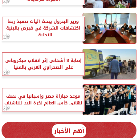
وزير البترول يبحث آليات تنفيذ ربط
اكتشافات الشركة في قبرص بالبنية
التحتية...
إصابة 8 أشخاص إثر انقلاب ميكروباص
على الصحراوي الغربي بالمنيا
موعد مباراة مصر وإسبانيا في نصف
نهائي كأس العالم لكرة اليد للناشئات
أهم الأخبار