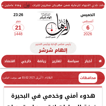
واد للرماية ضمن مهرجان مطروح للتراث
وفاة عاملين متأثرين بإصابتهما 
الخميس
23:26
أغسطس
صفر
21
6
1448
2026
رئيس مجلس الإدارة ورئيس التحرير
إلهام شرشر
أخبار
سياسة
تقارير
رياضة
خارجي
اقتصاد
محافظات
الثلاثاء، 1 أبريل 2025
11:12 صـ
بتوقيت القاهرة
هدوء أمني وخدمي في البحيرة