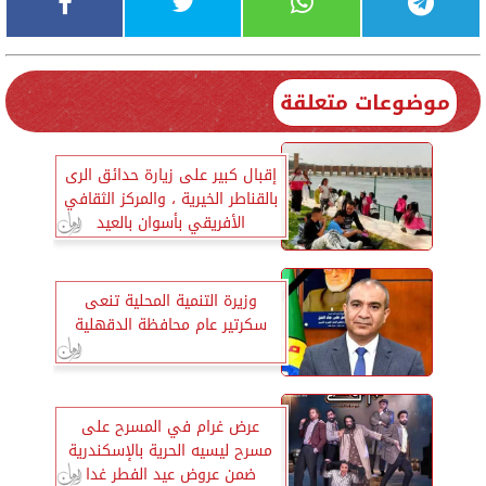
موضوعات متعلقة
إقبال كبير على زيارة حدائق الرى
بالقناطر الخيرية ، والمركز الثقافي
الأفريقي بأسوان بالعيد
وزيرة التنمية المحلية تنعى
سكرتير عام محافظة الدقهلية
عرض غرام في المسرح على
مسرح ليسيه الحرية بالإسكندرية
ضمن عروض عيد الفطر غدا