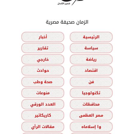
الزمان صحيفة مصرية
الرئيسية
أخبار
سياسة
تقارير
رياضة
خارجي
اقتصاد
حوادث
فن
صحة وطب
تكنولوجيا
منوعات
محافظات
العدد الورقي
مصر العظمى
كاريكاتير
وا إسلاماه
مقالات الرأي