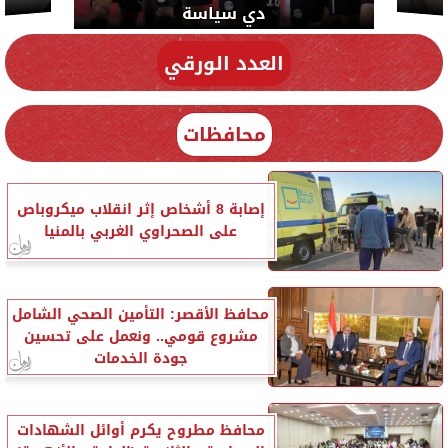
دي سياسة
العدد الورقي
محافظات
إصابة 8 أشخاص إثر انقلاب ميكروباص
على الصحراوي الغربي بالمنيا
محافظ الأقصر: التأمين الصحي الشامل
مشروع قومي.. ونعمل على تحسين
جودة الخدمات
محافظ مطروح يكرم أوائل الشهادات