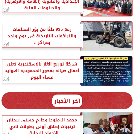
الإعدادية والثانوية (العامة والأزهرية)
والدبلومات الفنية
رفع 935 طنًا من بؤر المخلفات
والتراكمات التاريخية في يوم واحد
بمراكز...
شركة توزيع الغاز بالاسكندرية تعلن
أعمال صيانة بمحور المحمودية العوايد
مساء اليوم
آخر الأخبار
محمد الزملوط وحازم حسني يبحثان
ترتيبات إطلاق أولى بطولات نادي
الأجواد للرماية...