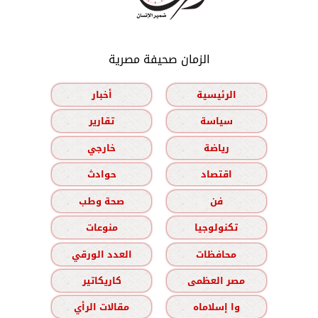
الزمان صحيفة مصرية
الرئيسية
أخبار
سياسة
تقارير
رياضة
خارجي
اقتصاد
حوادث
فن
صحة وطب
تكنولوجيا
منوعات
محافظات
العدد الورقي
مصر العظمى
كاريكاتير
وا إسلاماه
مقالات الرأي