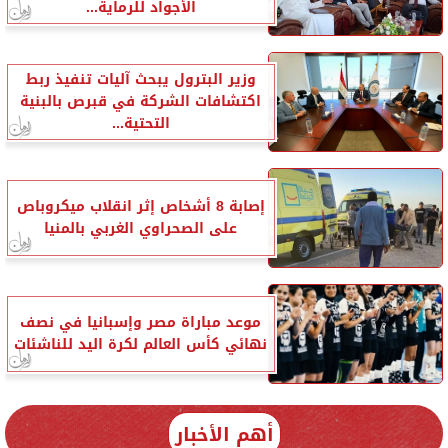
الأجواد للرماية...
وزير البترول يبحث آليات تنفيذ ربط
اكتشافات الشركة في قبرص بالبنية
التحتية...
إصابة 8 أشخاص إثر انقلاب ميكروباص
على الصحراوي الغربي بالمنيا
موعد مباراة مصر وإسبانيا في نصف
نهائي كأس العالم لكرة اليد للناشئات
أهم الأخبار