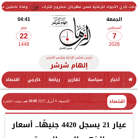
د للرماية ضمن مهرجان مطروح للتراث
وفاة عاملين متأثرين بإصابتهما ف
الجمعة
04:41
أغسطس
صفر
22
7
1448
2026
رئيس مجلس الإدارة ورئيس التحرير
إلهام شرشر
أخبار
سياسة
تقارير
رياضة
خارجي
اقتصاد
اقتصاد
الجمعة، 4 أبريل 2025
10:08 صـ
بتوقيت القاهرة
عيار 21 يسجل 4420 جنيهًا.. أسعار