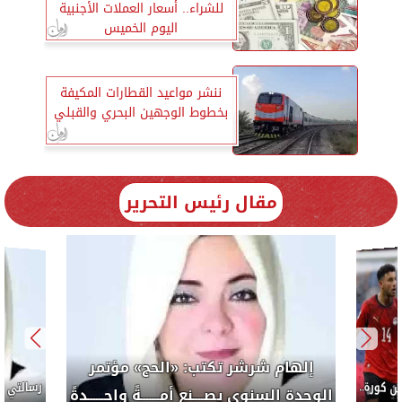
للشراء.. أسعار العملات الأجنبية
اليوم الخميس
ننشر مواعيد القطارات المكيفة
بخطوط الوجهين البحري والقبلي
مقال رئيس التحرير
إلهام شرشر ت
الوحدة السنوى يصـــ
إلهام شرشر تكتب: دي مبقتش كورة..