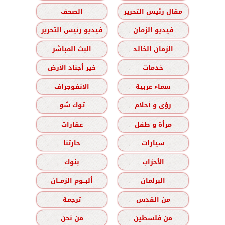
مقال رئيس التحرير
الصحف
فيديو الزمان
فيديو رئيس التحرير
الزمان الخالد
البث المباشر
خدمات
خير أجناد الأرض
سماء عربية
الانفوجراف
رؤى و أحلام
توك شو
مرأة و طفل
عقارات
سيارات
حارتنا
الأحزاب
بنوك
البرلمان
ألبــوم الزمــان
من القدس
ترجمة
من فلسطين
من نحن