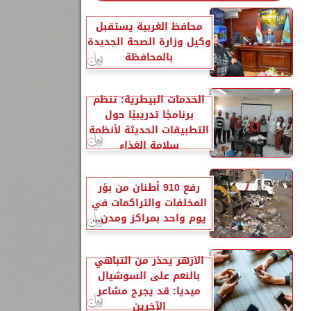
محافظ الغربية يستقبل
وكيل وزارة الصحة الجديدة
بالمحافظة
الخدمات البيطرية: تنظم
برنامجًا تدريبيًا حول
التطبيقات الحديثة لأنظمة
سلامة الغذاء
رفع 910 أطنان من بؤر
المخلفات والتراكمات في
يوم واحد بمراكز ومدن...
الأزهر يحذر من التباهي
بالنعم على السوشيال
ميديا: قد يجرح مشاعر
الآخرين