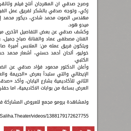
وصرح صدقي ان المهرجان أنتج فيلم وثائقي
زكي، وتوجه صدقي بالشكر لفريق عمل الفيل
مهندس الصوت محمد شادي، ديكور محمد إسم
ميدو هود.
وكشف صدقي عن بعض التفاصيل الأخرى من حفل
الفنان مصطفى عماد والفنانة صباح جميل
ويتكون فريق عمله من: الملابس أميرة صابر
خوليو، ألحان أحمد حسني، أشعار محمد ح
الكتبي.
وأعلن الدكتور محمود فؤاد صدقي عن انضم
الثاني للأكاديمية بشارع اليابان، وأكد «ص
العرض بساعة من بوابات الاكاديمية، اما حفلي
ولمشاهدة برومو مجمع للعروض المشاركة في 
.Saliha.Theater/videos/1388179172627755