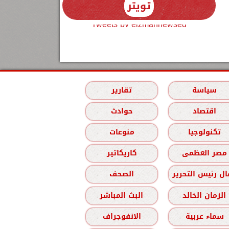
تويتر
Tweets by elzmannewseg
سياسة
تقارير
اقتصاد
حوادث
تكنولوجيا
منوعات
مصر العظمى
كاريكاتير
ل رئيس التحرير
الصحف
الزمان الخالد
البث المباشر
سماء عربية
الانفوجراف