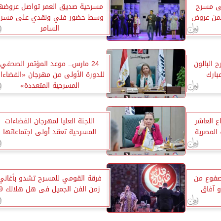
ى مسرح
مسرحية صديق العمر تواصل عروضه
ضمن عروض
وسط حضور فني ونقدي على مسر
السامر
البالون
24 مارس.. موعد المؤتمر الصحفي
بارك
للدورة الأولى من مهرجان «الفضاءا
المسرحية المتعددة»
ع العاشر
اللجنة العليا لمهرجان الفضاءات
 المصرية
المسرحية تعقد أولى اجتماعاتها
مصفوع من
فرقة القومي للمسرح تشدو بأغاني
 آفاق
زمن الفن الجميل فى هل هلالك 9