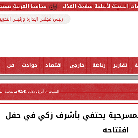
مة سلامة الغذاء
محافظ الغربية يستقبل وكيل وزارة ا
رئيس مجلس الإدارة ورئيس التحرير
ة
تقارير
رياضة
خارجي
اقتصاد
حوادث
فن
السبت، 5 أبريل 2025
02:41 مـ
بتوقيت الق
المسرحية يحتفي بأشرف زكي في حفل
افتتاحه