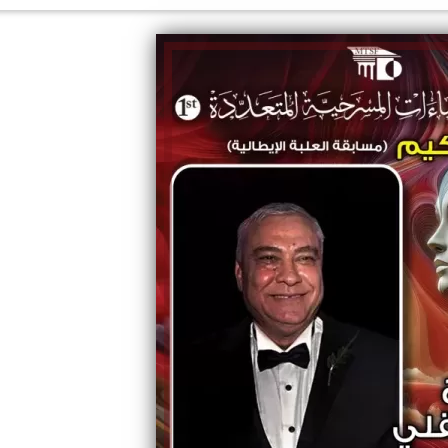
الكاتبة إلهام شرشر تهنئ الرئيس
السيسي بعيد ميلاده وتُشيد بجهوده
إلهام شرشر تكتب: دي مبقتش كورة..
في بناء الدولة
دي سياسة