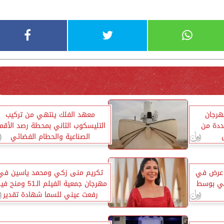
هرجان
معهد الفلك ينتهي من تركيب
ددة من
التليسكوب الثاني بمحطة رصد الأقما
الصناعية والحطام الفضائي
ي عرض في
تكريم منى زكي ومحمد ياسين في
مي بوسط
مهرجان جمعية الفيلم الـ51 ومن
رفعت عيني للسما شهادة تقدير