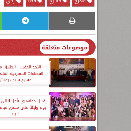
مهرج
مسرح
فضا
زكي
موضوعات متعلقة
الأحد المقبل.. انطلاق م
الفضاءات المسرحية المتع
مسرح سيد درويش
إقبال جماهيري بأول ليال
يوم وليلة على مسرح ميا
البلد