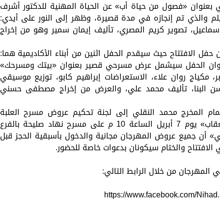
 بعنوان «فصول من حياة أب» عن الحياة المهنية للدكتور أشرف
م والذي تم إنجازه في مدة قصيرة، وظهر إلى النور على أيدي:
اعيل، تصوير كريم المصري، تأليف إيمان سمير وهو من إخراج
 الافتتاح حيث سيقدم الحفل اثنين من أبناء الأكاديمية هما:
، وان الحفل سيشمل عرض مسرحي قصير بعنوان «بيتك ومسرحك»
، مكياج روان علاء، الاستعراضات إبراهيم كابو، توزيع موسيقي
سن البنا، تأليف محمد علي، والعرض من إخراج مصطفى حسني
ام المخرج محمد النقلي إلى لجنة تحكيم عروض مسرح العلبة
الإيطالي والتي ستبدأ بعرض «الجريمة والعقاب» يوم 7 أبريل الساعة 10 م على مسرح نهاد صليحة بالفرع
دقي» أن جميع عروض المهرجان مجانية والدخول بأسبقية الحجز قبل
 الافتتاح والختام سيكونان بدعوات خاصة للحضور.
المهرجان من خلال الرابط التالي:
https://www.facebook.com/Nihad