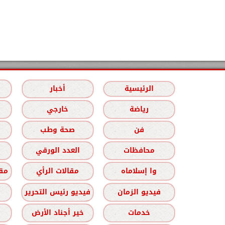
الرئيسية
أخبار
رياضة
خارجي
فن
صحة وطب
محافظات
العدد الورقي
وا إسلاماه
مقالات الرأي
مقا
فيديو الزمان
فيديو رئيس التحرير
خدمات
خير أجناد الأرض