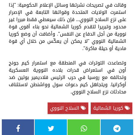
وقالت في تصريحات نشرتها وسائل الإعلام الحكومية: "إذا
استمرت الولايات المتحدة وقواتها التابعة في الإصرار
على نزع السلاح النووي... فإن ذلك سيعطي فقط مبررا غير
محدود وتبريرا لتقدم كوريا الشمالية نحو بناء أقوى قوة
نووية من أجل الدفاع عن النفس". وأضافت أن وضع كوريا
الشمالية النووي "لا يمكن أن يعكّس من خلال أي قوة
مادية أو حيلة ماكرة".
وتصاعدت التوترات في المنطقة مع استمرار كيم جونج
أون في استعراض قدرات بلاده النووية العسكرية
وتحالفه مع روسيا في حرب الرئيس فلاديمير بوتين ضد
أوكرانيا. ويتجاهل كيم دعوات سول وواشنطن لاستئناف
محادثات نزع السلاح النووي.
كوريا الشمالية
السلاح النووي