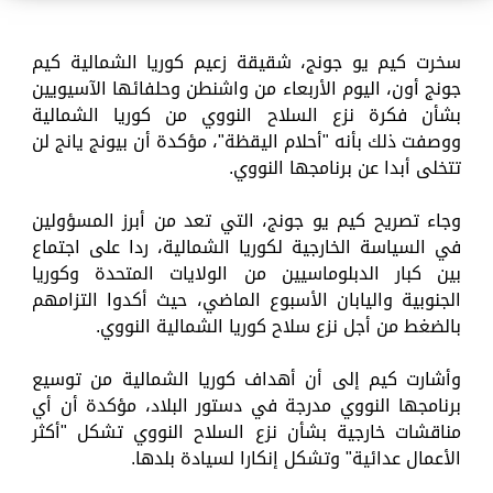
سخرت كيم يو جونج، شقيقة زعيم كوريا الشمالية كيم
جونج أون، اليوم الأربعاء من واشنطن وحلفائها الآسيويين
بشأن فكرة نزع السلاح النووي من كوريا الشمالية
ووصفت ذلك بأنه "أحلام اليقظة"، مؤكدة أن بيونج يانج لن
تتخلى أبدا عن برنامجها النووي.
وجاء تصريح كيم يو جونج، التي تعد من أبرز المسؤولين
في السياسة الخارجية لكوريا الشمالية، ردا على اجتماع
بين كبار الدبلوماسيين من الولايات المتحدة وكوريا
الجنوبية واليابان الأسبوع الماضي، حيث أكدوا التزامهم
بالضغط من أجل نزع سلاح كوريا الشمالية النووي.
وأشارت كيم إلى أن أهداف كوريا الشمالية من توسيع
برنامجها النووي مدرجة في دستور البلاد، مؤكدة أن أي
مناقشات خارجية بشأن نزع السلاح النووي تشكل "أكثر
الأعمال عدائية" وتشكل إنكارا لسيادة بلدها.