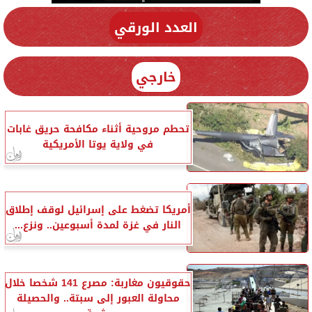
العدد الورقي
خارجي
تحطم مروحية أثناء مكافحة حريق غابات
في ولاية يوتا الأمريكية
أمريكا تضغط على إسرائيل لوقف إطلاق
النار في غزة لمدة أسبوعين.. ونزع...
حقوقيون مغاربة: مصرع 141 شخصا خلال
محاولة العبور إلى سبتة.. والحصيلة