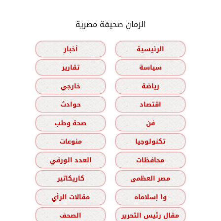
الزمان صحيفة مصرية
الرئيسية
أخبار
سياسة
تقارير
رياضة
خارجي
اقتصاد
حوادث
فن
صحة وطب
تكنولوجيا
منوعات
محافظات
العدد الورقي
مصر العظمى
كاريكاتير
وا إسلاماه
مقالات الرأي
مقال رئيس التحرير
الصحف