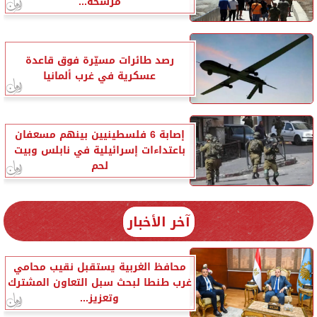
مرشحة...
رصد طائرات مسيّرة فوق قاعدة
عسكرية في غرب ألمانيا
إصابة 6 فلسطينيين بينهم مسعفان
باعتداءات إسرائيلية في نابلس وبيت
لحم
آخر الأخبار
محافظ الغربية يستقبل نقيب محامي
غرب طنطا لبحث سبل التعاون المشترك
وتعزيز...