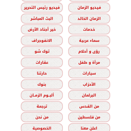
فيديو الزمان
فيديو رئيس التحرير
الزمان الخالد
البث المباشر
خدمات
خير أجناد الأرض
سماء عربية
الانفوجراف
رؤى و أحلام
توك شو
مرأة و طفل
عقارات
سيارات
حارتنا
الأحزاب
بنوك
البرلمان
ألبــوم الزمــان
من القدس
ترجمة
من فلسطين
من نحن
اعلن معنا
الخصوصية