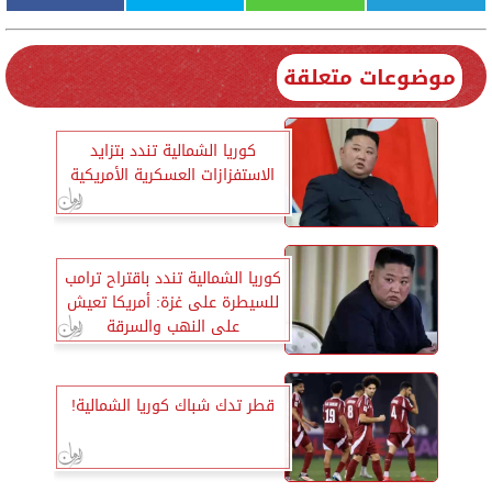
موضوعات متعلقة
كوريا الشمالية تندد بتزايد
الاستفزازات العسكرية الأمريكية
كوريا الشمالية تندد باقتراح ترامب
للسيطرة على غزة: أمريكا تعيش
على النهب والسرقة
قطر تدك شباك كوريا الشمالية!