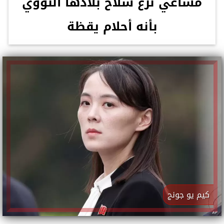
مساعي نزع سلاح بلادها النووي
بأنه أحلام يقظة
كيم يو جونج