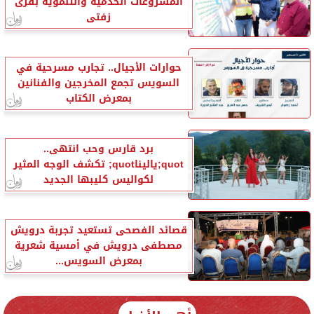
المشروعات الخدمية والتنموية بقرى
زفتى
حوارات الأجيال.. تجارب مسرحية في
السويس تجمع المخرجين والفنانين
بمعرض الكتاب
برد قارس وحب انتهى..
quot;ياليناquot; تكشف الوجه المثير
لكواليس كليبها الجديد
قصائد الفصحى تستعيد تجربة درويش
مصطفى درويش في أمسية شعرية
بمعرض السويس...