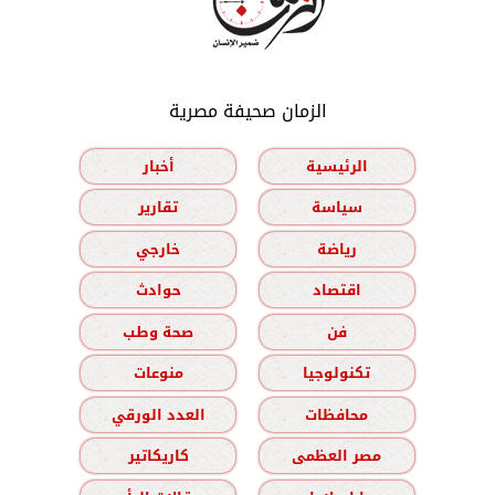
الزمان صحيفة مصرية
الرئيسية
أخبار
سياسة
تقارير
رياضة
خارجي
اقتصاد
حوادث
فن
صحة وطب
تكنولوجيا
منوعات
محافظات
العدد الورقي
مصر العظمى
كاريكاتير