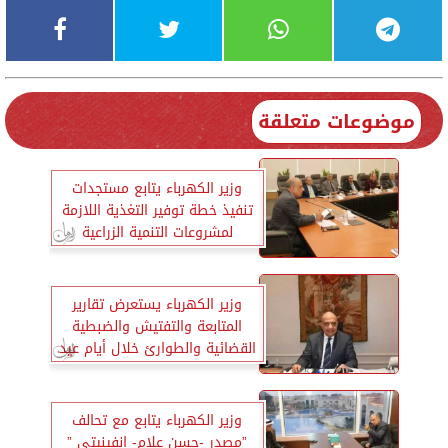
موضوعات متعلقة
وزير الكهرباء يتابع مستجدات
تنفيذ خطة توفير التغذية اللازمة
لمشروعات التنمية الزراعية
وزير الكهرباء يستعرض تقارير
المتابعة والتفتيش والضبطية
القضائية والطوارئ خلال أيام عيد
الفطر
وزير الكهرباء يتابع مع تحالف
”مصدر -حسن علام- إنفينيتي ”