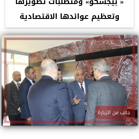
« بيجسكو» ومتطلبات تطويرها
وتعظيم عوائدها الاقتصادية
جانب من الزيارة