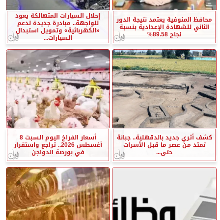
إحلال السيارات المتهالكة يعود
محافظ المنوفية يعتمد نتيجة الدور
للواجهة.. مبادرة جديدة لدعم
الثاني للشهادة الإعدادية بنسبة
«الكهربائية» وتمويل استبدال
نجاح 89.58%
السيارات...
كشف أثري جديد بالدقهلية.. جبانة
أسعار الفراخ اليوم السبت 8
تمتد من عصر ما قبل الأسرات
أغسطس 2026.. تراجع واستقرار
حتى...
في بورصة الدواجن