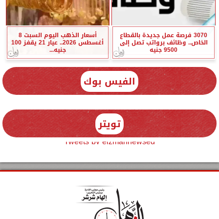
3070 فرصة عمل جديدة بالقطاع
أسعار الذهب اليوم السبت 8
الخاص.. وظائف برواتب تصل إلى
أغسطس 2026.. عيار 21 يقفز 100
9500 جنيه
جنيه...
الفيس بوك
تويتر
Tweets by elzmannewseg