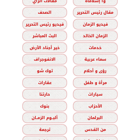
وا إسلاماه
مقالات الرأي
مقال رئيس التحرير
الصحف
فيديو الزمان
فيديو رئيس التحرير
الزمان الخالد
البث المباشر
خدمات
خير أجناد الأرض
سماء عربية
الانفوجراف
رؤى و أحلام
توك شو
مرأة و طفل
عقارات
سيارات
حارتنا
الأحزاب
بنوك
البرلمان
ألبــوم الزمــان
من القدس
ترجمة