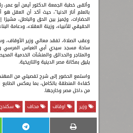
وألقى خطبة الجمعة الدكتور أيمن أبو عمر، رئي
بالعلمِ أنارَ الدنيا"، حيث أكد أن العقل هو
الحضارات، ويُميز بين الحق والباطل، مشيرًا
الحقيقي للأنبياء، وزينة العقلاء، ودعامة البنا
وعقب الصلاة، تفقد معالي وزير الأوقاف، وس
ساحة مسجد سيدي أبي العباس المرسي والم
والمتاجر والحدائق والمنشآت الخدمية المحي
يليق بمكانة مصر الدينية والتاريخية.
واستمع الحضور إلى شرح تفصيلي من المهند
كفاءة المنطقة بالكامل، بما يعكس الطابع 
من داخل مصر وخارجها.
وزير
اوقاف
محاف
سكندر