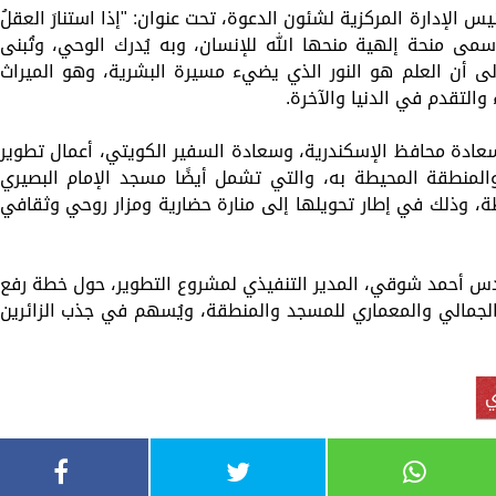
س الإدارة المركزية لشئون الدعوة، تحت عنوان: "إذا استنارَ العقلُ
 أسمى منحة إلهية منحها الله للإنسان، وبه يُدرك الوحي، وتُبنى
 إلى أن العلم هو النور الذي يضيء مسيرة البشرية، وهو الميراث
ء والتقدم في الدنيا والآخرة.
عادة محافظ الإسكندرية، وسعادة السفير الكويتي، أعمال تطوير
نطقة المحيطة به، والتي تشمل أيضًا مسجد الإمام البصيري
طة، وذلك في إطار تحويلها إلى منارة حضارية ومزار روحي وثقافي
س أحمد شوقي، المدير التنفيذي لمشروع التطوير، حول خطة رفع
الجمالي والمعماري للمسجد والمنطقة، ويُسهم في جذب الزائرين
ي