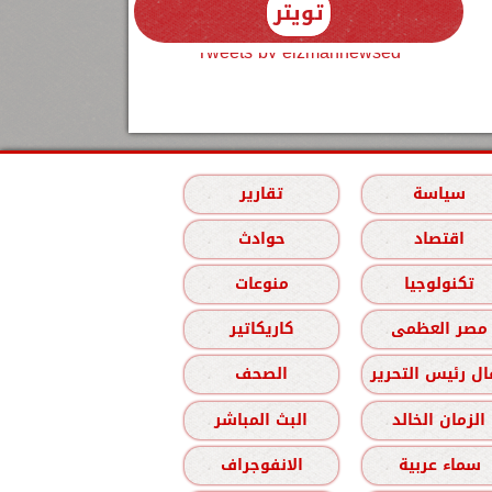
تويتر
Tweets by elzmannewseg
سياسة
تقارير
اقتصاد
حوادث
تكنولوجيا
منوعات
مصر العظمى
كاريكاتير
ل رئيس التحرير
الصحف
الزمان الخالد
البث المباشر
سماء عربية
الانفوجراف