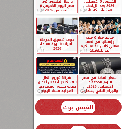
الخميس 6 أغسطس
والغاز الطبيعي في
2026 بعد الزيادة..
مصر اليوم الخميس 6
القائمة الكاملة
أغسطس 2026
موعد مباراة مصر
موعد تنسيق المرحلة
وإسبانيا في نصف
الثانية للثانوية العامة
نهائي كأس العالم لكرة
2026
اليد للناشئات
أسعار الفضة في مصر
شركة توزيع الغاز
اليوم الجمعة 7
بالاسكندرية تعلن أعمال
أغسطس 2026..
صيانة بمحور المحمودية
والجرام النقي يسجل...
العوايد مساء اليوم
الفيس بوك