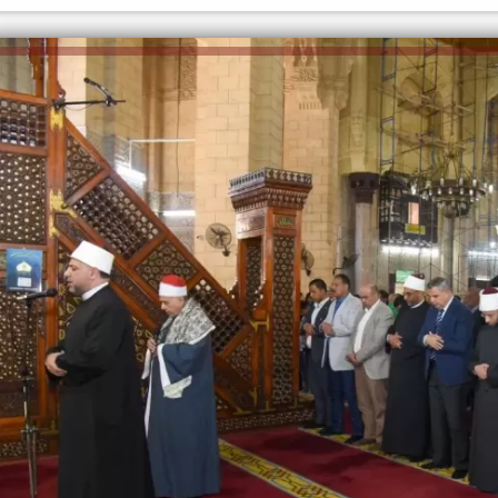
الكاتبة إلهام شرشر تهنئ الرئيس
السيسي بعيد ميلاده وتُشيد بجهوده
إلهام شرشر تكتب: دي مبقتش كورة..
في بناء الدولة
دي سياسة