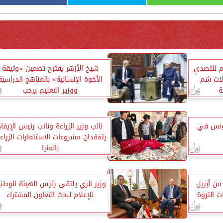
م للتصدي
شيخ الأزهر يقترح تضمين «وثيقة
الات شم
الأخوة الإنسانية» بالمناهج الدراسية
ة
ووزير التعليم يرحب
تونس في
نائب وزير الزراعة ونائب رئيس الإيفاد
يتفقدان مشروعات الاستثمارات الزراع
بالمنيا
من أبريل
وزير الري يلتقى رئيس الهيئة الوطني
وعات الثروة
للإعلام لبحث التعاون المشترك