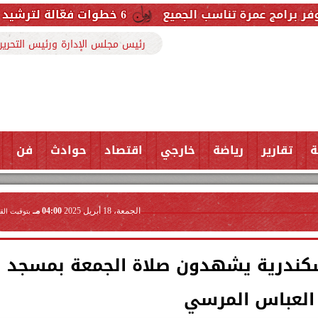
اسب الجميع
6 خطوات فعّالة لترشيد استهلاك الكهرباء وخفض قيمة الفاتورة
رئيس مجلس الإدارة ورئيس التحرير
ة
تقارير
رياضة
خارجي
اقتصاد
حوادث
فن
الجمعة، 18 أبريل 2025
04:00 مـ
بتوقيت الق
سكندرية يشهدون صلاة الجمعة بمسجد
العباس المرسي