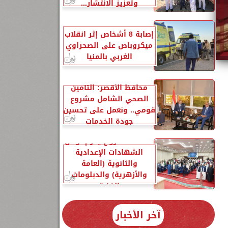
وتعزيز الانتشار...
إصابة 8 أشخاص إثر انقلاب
ميكروباص على الصحراوي
الغربي بالمنيا
محافظ الأقصر: التأمين
الصحي الشامل مشروع
قومي.. ونعمل على تحسين
جودة الخدمات
محافظ مطروح يكرم أوائل
الشهادات الإعدادية
والثانوية (العامة
والأزهرية) والدبلومات
الفنية
آخر الأخبار