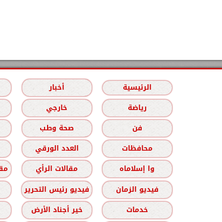
الرئيسية
أخبار
رياضة
خارجي
فن
صحة وطب
محافظات
العدد الورقي
وا إسلاماه
مقالات الرأي
مقا
فيديو الزمان
فيديو رئيس التحرير
خدمات
خير أجناد الأرض