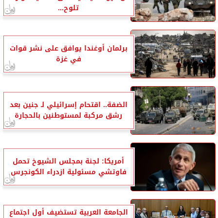
تلوح...
برلمان أوغندا يوافق على نشر قوات
في غزة
الضفة.. اقتحام إسرائيلي لـ جنين بعد
رشق مركبة لمستوطنين بالحجارة
أمريكا: لجنة بمجلس الشيوخ تحمل
فاوتشي مسئولية ازدراء الكونجرس
الجامعة العربية تستضيف أول اجتماع