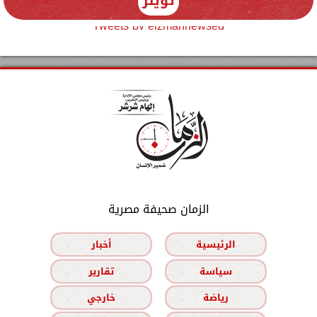
تويتر
Tweets by elzmannewseg
الزمان صحيفة مصرية
الرئيسية
أخبار
سياسة
تقارير
رياضة
خارجي