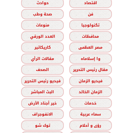
اقتصاد
حوادث
فن
صحة وطب
تكنولوجيا
منوعات
محافظات
العدد الورقي
مصر العظمى
كاريكاتير
وا إسلاماه
مقالات الرأي
مقال رئيس التحرير
الصحف
فيديو الزمان
فيديو رئيس التحرير
الزمان الخالد
البث المباشر
خدمات
خير أجناد الأرض
سماء عربية
الانفوجراف
رؤى و أحلام
توك شو