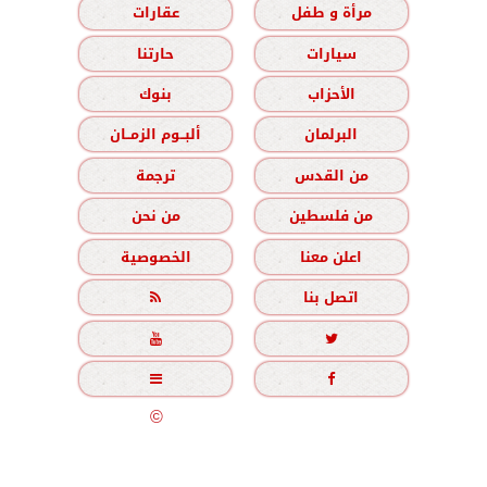
مرأة و طفل
عقارات
سيارات
حارتنا
الأحزاب
بنوك
البرلمان
ألبــوم الزمــان
من القدس
ترجمة
من فلسطين
من نحن
اعلن معنا
الخصوصية
اتصل بنا





جميع الحقوق محفوظة
©
2020 - 2026 - الزمان