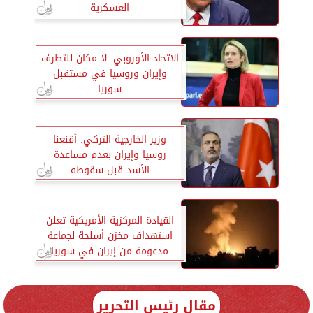
العسكرية
الاتحاد الأوروبي: لا مكان للتطرف
وإيران وروسيا في مستقبل
سوريا
وزير الخارجية التركي: أقنعنا
روسيا وإيران بعدم مساعدة
الأسد قبل سقوطه
القيادة المركزية الأمريكية تعلن
استهداف مخزن أسلحة لجماعة
مدعومة من إيران في سوريا
مقال رئيس التحرير