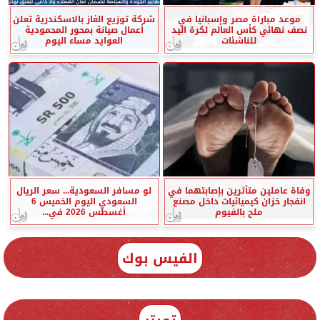
موعد مباراة مصر وإسبانيا في
شركة توزيع الغاز بالاسكندرية تعلن
نصف نهائي كأس العالم لكرة اليد
أعمال صيانة بمحور المحمودية
للناشئات
العوايد مساء اليوم
وفاة عاملين متأثرين بإصابتهما في
لو مسافر السعودية... سعر الريال
انفجار خزان كيميائيات داخل مصنع
السعودي اليوم الخميس 6
ملح بالفيوم
أغسطس 2026 في...
الفيس بوك