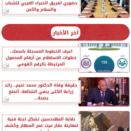
حضوري لفريق الخبراء العربي للشباب
والسلام والأمن
آخر الأخبار
اعرف الخطوط المسجلة باسمك..
خطوات الاستعلام عن أرقام المحمول
المرتبطة بالرقم القومي
حقيقة وفاة الدكتور محمد غنيم.. رائد
زراعة الكلى ينفي الشائعة: أتمتع
بصحة...
نقابة المهندسين تشكل لجنة فنية
لمعاينة عقار ميت غمر المنهار وكشف