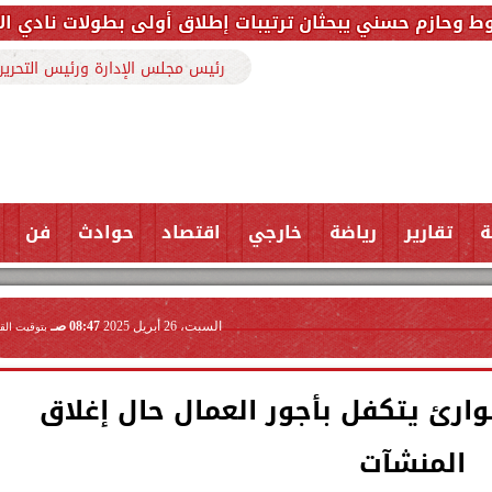
يبحثان ترتيبات إطلاق أولى بطولات نادي الأجواد للرماية
رئيس مجلس الإدارة ورئيس التحرير
ة
تقارير
رياضة
خارجي
اقتصاد
حوادث
فن
السبت، 26 أبريل 2025
08:47 صـ
بتوقيت الق
ارئ يتكفل بأجور العمال حال إغلاق
المنشآت