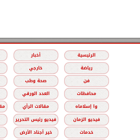
الرئيسية
أخبار
رياضة
خارجي
فن
صحة وطب
محافظات
العدد الورقي
وا إسلاماه
مقالات الرأي
مقا
فيديو الزمان
فيديو رئيس التحرير
خدمات
خير أجناد الأرض