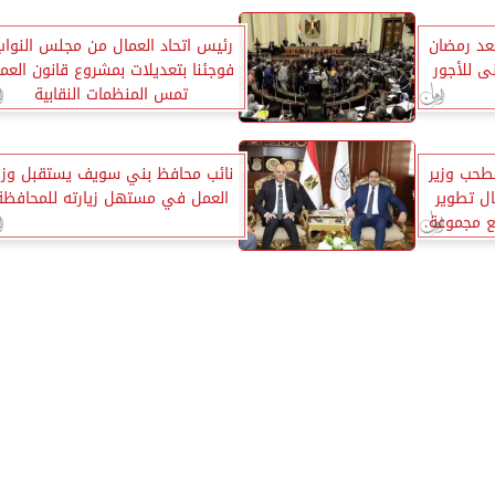
عد رمضان
رئيس اتحاد العمال من مجلس النواب
ى للأجور
فوجئنا بتعديلات بمشروع قانون العم
تمس المنظمات النقابية
طحب وزير
نائب محافظ بني سويف يستقبل وزي
ل تطوير
العمل في مستهل زيارته للمحافظة
ع مجموعة