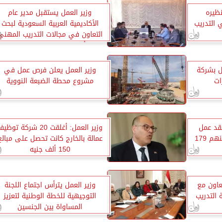
ظيره
وزير العمل يستقبل مدير عام
 التدريب
الأكاديمية العربية السعودية لبحث
التعاون في مجالات التدريب المهني
وتأهيل الشباب لسوق العمل
رصة عمل بشركة
وزير العمل يعلن فرص عمل في
ات
مشروع محطة الضبعة النووية
لعمل: تسليم 750 عقد عمل
وزير العمل: أغلقت 20 شركة توظ
للشباب في 26 محافظة بينهم 179
عمالة بالخارج كانت تحصل على مبالغ
150 ألف جنيه
عاون مع
وزير العمل يترأس اجتماع اللجنة
 التدريب
التوجيهية للخطة الوطنية لتعزيز
المساواة بين الجنسين