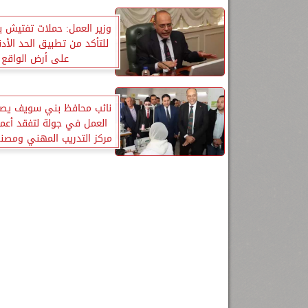
وزير العمل: حملات تفتيش ب
للتأكد من تطبيق الحد الأدن
على أرض الواقع
نائب محافظ بني سويف يص
العمل في جولة لتفقد أعما
مركز التدريب المهني ومصن
العربي