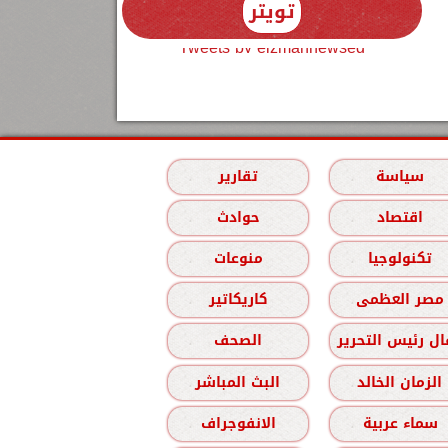
تويتر
Tweets by elzmannewseg
سياسة
تقارير
اقتصاد
حوادث
تكنولوجيا
منوعات
مصر العظمى
كاريكاتير
ل رئيس التحرير
الصحف
الزمان الخالد
البث المباشر
سماء عربية
الانفوجراف