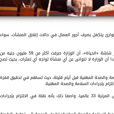
وارئ يتكفل بصرف أجور العمال في حالات إغلاق المنشآت، سواء
وأضاف خلال تصريحات لبرنامج «بصراحة» عبر شاشة «الحياة»، أن الوزارة صرفت أكثر من 59 مليون جنيه من
 أن الوزارة لا تتوانى عن أي منشأة تواجه أي تعثرات، بحيث تصح
لامة والصحة المهنية قبل أيام قليلة، حيث تساهم في تحقيق قفزة
تزام بإجراءات السلامة والصحة المهنية.
وأفاد بأن مصر ستنتقل من المرتبة 160 إلى المرتبة 33 عالميا، واصفا ذلك بأنه نقلة في الالتزام بإجراءات