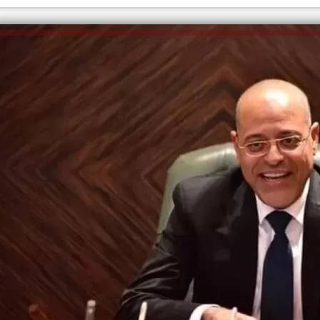
الكاتبة إلهام شرشر تهنئ الرئيس
السيسي بعيد ميلاده وتُشيد بجهوده
إلهام شرشر تكتب: دي مبقتش كورة..
في بناء الدولة
دي سياسة