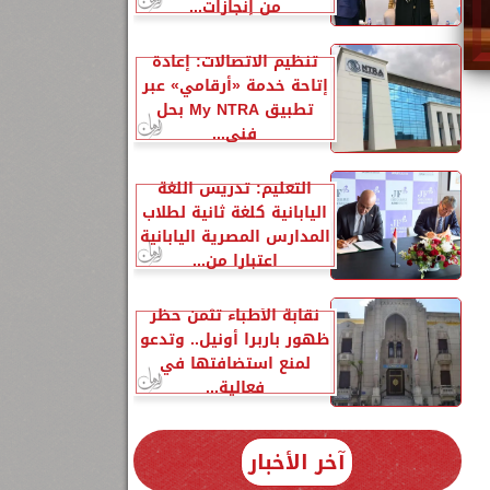
من إنجازات...
تنظيم الاتصالات: إعادة
إتاحة خدمة «أرقامي» عبر
تطبيق My NTRA بحل
فني...
التعليم: تدريس اللغة
اليابانية كلغة ثانية لطلاب
المدارس المصرية اليابانية
اعتبارا من...
نقابة الأطباء تثمن حظر
ظهور باربرا أونيل.. وتدعو
لمنع استضافتها في
فعالية...
آخر الأخبار