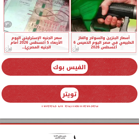
أسعار البنزين والسولار والغاز
سعر الجنيه الإسترليني اليوم
الطبيعي في مصر اليوم الخميس 6
الأربعاء 5 أغسطس 2026 أمام
أغسطس 2026
الجنيه المصري|...
الفيس بوك
تويتر
Tweets by elzmannewseg