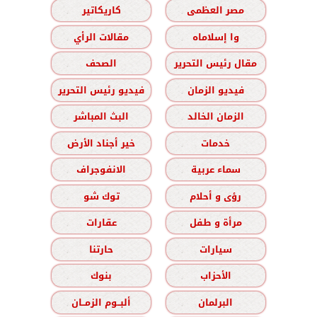
مصر العظمى
كاريكاتير
وا إسلاماه
مقالات الرأي
مقال رئيس التحرير
الصحف
فيديو الزمان
فيديو رئيس التحرير
الزمان الخالد
البث المباشر
خدمات
خير أجناد الأرض
سماء عربية
الانفوجراف
رؤى و أحلام
توك شو
مرأة و طفل
عقارات
سيارات
حارتنا
الأحزاب
بنوك
البرلمان
ألبــوم الزمــان