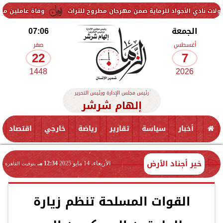
واد للرماية ضمن مهرجان مطروح للتراث
وفاة عاملين متأثرين بإصابتهما 
الجمعة
07:06
أغسطس
صفر
22
7
1448
2026
رئيس مجلس الإدارة ورئيس التحرير
إلهام شرشر
أخبار
سياسة
تقارير
رياضة
خارجي
اقتصاد
خير أجناد الأرض
الأربعاء، 14 مايو 2025
12:34 مـ
بتوقيت القاهرة
القوات المسلحة تنظم زيارة