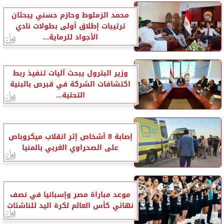
محمد الزملوط وحازم حسني يبحثان
ترتيبات إطلاق أولى بطولات نادي
الأجواد للرماية...
وزير البترول يبحث آليات تنفيذ ربط
اكتشافات الشركة في قبرص بالبنية
التحتية...
إصابة 8 أشخاص إثر انقلاب ميكروباص
على الصحراوي الغربي بالمنيا
موعد مباراة مصر وإسبانيا في نصف
نهائي كأس العالم لكرة اليد للناشئات