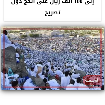
إلى 100 ألف ريال على الحج دون
تصريح
أرشيفية