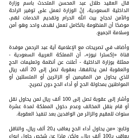
قال العقيد طلال عبد المحسن المتحدث باسم وزارة
الداخلية السعودية، إنّ الوزارة تعمل على توفير الراحة
والأمن لحجاج بيت الله الحرام وتقديم الخدمات لهم،
موضحًا أن المنظومة بالكامل تعمل لهدف واحد وهو أمن
وسلامة الجميع.
وأضاف في تصريحات مع الإعلامية آية عبد الرحمن موفدة
قناة «إكسترا نيوز»، أن المملكة العربية السعودية -
ممثلة بوزارة الداخلية - أعلنت عن أنظمة وتعليمات الحج
والعقوبة لمن يخالفها، بعقوبة تصل إلى 20 ألف ريال
للذي يحاول من المقيمين أو الزائرين أو المتسللين أو
المواطنين بمحاولة الحج أو أداء الحج دون تصريح.
وأشار إلى عقوبة تصل إلى 100 ألف ريال لمن يحاول نقل
أو قام بنقل المخالف وعدم دخول المملكة لمدة عشرة
سنوات للمقيم والزائر من الوافدين بعد تنفيذ العقوبة.
وتابع: «من يحاول أداء الحج يعاقب بـ20 ألف ريال، والناقل
يعاقب بـ100 ألف ريال، ولكن ماذا عن شخص حاول إيواء