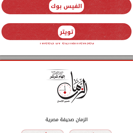
الفيس بوك
تويتر
Tweets by elzmannewseg
الزمان صحيفة مصرية