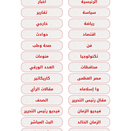
الرئيسية
أخبار
سياسة
تقارير
رياضة
خارجي
اقتصاد
حوادث
فن
صحة وطب
تكنولوجيا
منوعات
محافظات
العدد الورقي
مصر العظمى
كاريكاتير
وا إسلاماه
مقالات الرأي
مقال رئيس التحرير
الصحف
فيديو الزمان
فيديو رئيس التحرير
الزمان الخالد
البث المباشر