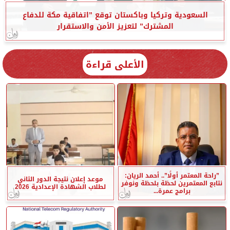
السعودية وتركيا وباكستان توقع ”اتفاقية مكة للدفاع
المشترك” لتعزيز الأمن والاستقرار
الأعلى قراءة
”راحة المعتمر أولًا”.. أحمد الريان:
موعد إعلان نتيجة الدور الثاني
نتابع المعتمرين لحظة بلحظة ونوفر
لطلاب الشهادة الإعدادية 2026
برامج عمرة...