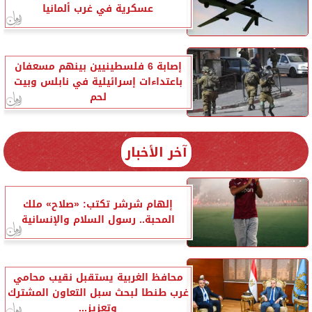
عسكرية في غرب ألمانيا
إصابة 6 فلسطينيين بينهم مسعفان
باعتداءات إسرائيلية في نابلس وبيت
لحم
آخر الأخبار
إلهام شرشر تكتب: «صلاح» ملك
المحبة.. رسول السلام والإنسانية
محافظ الغربية يستقبل نقيب محامي
غرب طنطا لبحث سبل التعاون المشترك
وتعزيز...