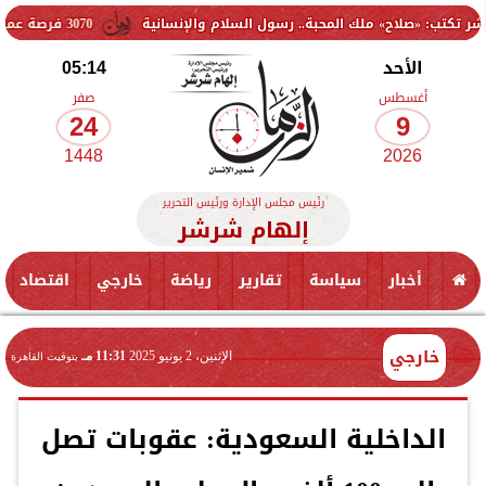
 ملك المحبة.. رسول السلام والإنسانية
3070 فرصة عمل جديدة بالقطاع الخاص.. وظائف برواتب تصل إلى 9500 جنيه
الأحد
05:14
أغسطس
صفر
24
9
1448
2026
رئيس مجلس الإدارة ورئيس التحرير
إلهام شرشر
أخبار
سياسة
تقارير
رياضة
خارجي
اقتصاد
خارجي
الإثنين، 2 يونيو 2025
11:31 مـ
بتوقيت القاهرة
الداخلية السعودية: عقوبات تصل