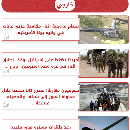
خارجي
تحطم مروحية أثناء مكافحة حريق غابات
في ولاية يوتا الأمريكية
أمريكا تضغط على إسرائيل لوقف إطلاق
النار في غزة لمدة أسبوعين.. ونزع...
حقوقيون مغاربة: مصرع 141 شخصا خلال
محاولة العبور إلى سبتة.. والحصيلة
مرشحة...
رصد طائرات مسيّرة فوق قاعدة