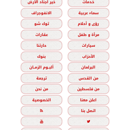
خدمات
خير أجناد الأرض
سماء عربية
الانفوجراف
رؤى و أحلام
توك شو
مرأة و طفل
عقارات
سيارات
حارتنا
الأحزاب
بنوك
البرلمان
ألبــوم الزمــان
من القدس
ترجمة
من فلسطين
من نحن
اعلن معنا
الخصوصية
اتصل بنا


