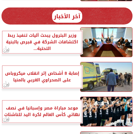
آخر الأخبار
وزير البترول يبحث آليات تنفيذ ربط
اكتشافات الشركة في قبرص بالبنية
التحتية...
إصابة 8 أشخاص إثر انقلاب ميكروباص
على الصحراوي الغربي بالمنيا
موعد مباراة مصر وإسبانيا في نصف
نهائي كأس العالم لكرة اليد للناشئات