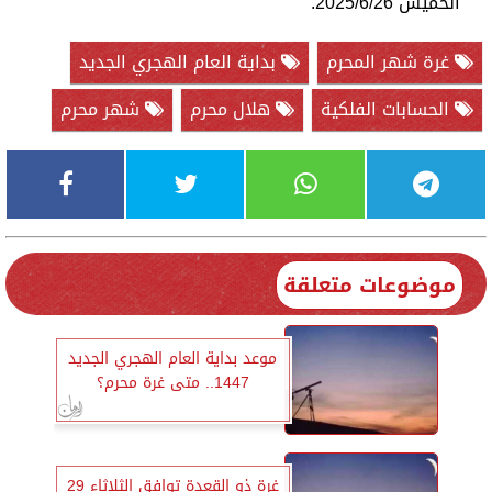
الخميس 2025/6/26.
غرة شهر المحرم
بداية العام الهجري الجديد
الحسابات الفلكية
هلال محرم
شهر محرم
موضوعات متعلقة
موعد بداية العام الهجري الجديد
1447.. متى غرة محرم؟
غرة ذو القعدة توافق الثلاثاء 29