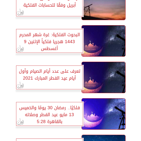
أبريل وفقًا للحسابات الفلكية
البحوث الفلكية: غرة شهر المحرم
1443 هجريا فلكياً الإثنين 9
أغسطس
تعرف على عدد أيام الصيام وأول
أيام عيد الفطر المبارك 2021
فلكيًا.. رمضان 30 يومًا والخميس
13 مايو عيد الفطر وصلاته
بالقاهرة 5:28