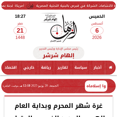
شركة في قبرص بالبنية التحتية المصرية
أمريكا: لجنة بمجلس الشيوخ تح
الخميس
18:27
أغسطس
صفر
21
6
1448
2026
رئيس مجلس الإدارة ورئيس التحرير
إلهام شرشر
أخبار
سياسة
تقارير
رياضة
خارجي
اقتصاد
وا إسلاماه
الجمعة، 20 يونيو 2025
12:18 مـ
بتوقيت القاهرة
غرة شهر المحرم وبداية العام