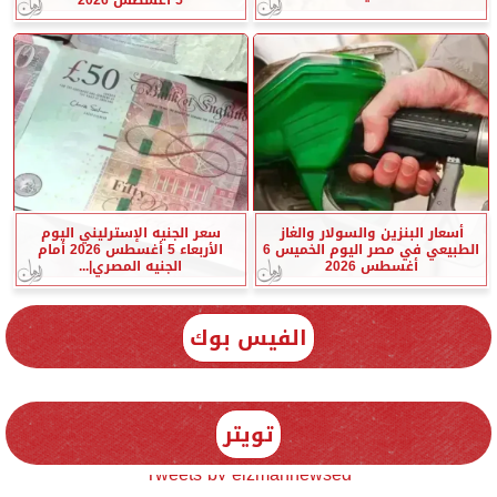
أسعار البنزين والسولار والغاز
سعر الجنيه الإسترليني اليوم
الطبيعي في مصر اليوم الخميس 6
الأربعاء 5 أغسطس 2026 أمام
أغسطس 2026
الجنيه المصري|...
الفيس بوك
تويتر
Tweets by elzmannewseg