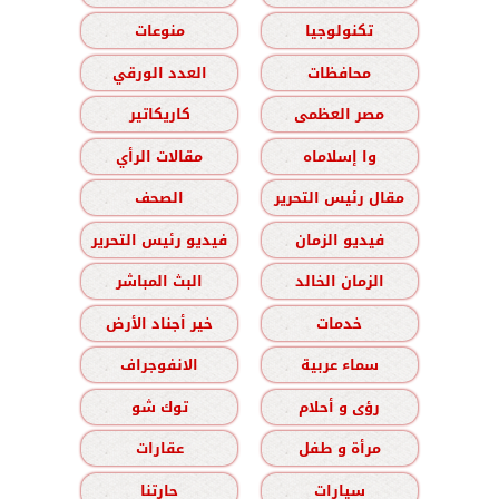
تكنولوجيا
منوعات
محافظات
العدد الورقي
مصر العظمى
كاريكاتير
وا إسلاماه
مقالات الرأي
مقال رئيس التحرير
الصحف
فيديو الزمان
فيديو رئيس التحرير
الزمان الخالد
البث المباشر
خدمات
خير أجناد الأرض
سماء عربية
الانفوجراف
رؤى و أحلام
توك شو
مرأة و طفل
عقارات
سيارات
حارتنا