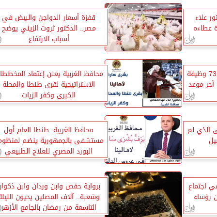
ور علاء
قفزة أسعار الدواجن والبيض في
ة عطاءه
مصر.. الدكتور ثروت الزيني يوضح
أسباب الارتفاع
جامعة عين شمس تعلن عن 73 وظيفة
محافظ الغربية يعلن إعتماد المخططا
آخر موعد
الاستراتيجية لقرى طنطا والمحلة
الكبرى وكفر الزيات
 الذي لم
محافظ الغربية: طنطا العام أول
يل
مستشفى بالجمهورية ينضم لمنظوم
البورد المصري للعلاج الطبيعي
ي اجتماع
برواية حفص وابن وردان وابن ذكوان
ن رؤساء
وشعبة.. آلاف المصلين يحيون الليلة
التاسعة من رمضان بالجامع الأزهر