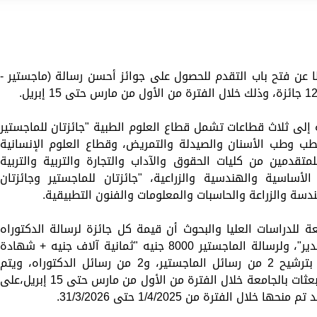
عن فتح باب التقدم للحصول على جوائز أحسن رسالة (ماجستير -
لى ثلاث قطاعات تشمل قطاع العلوم الطبية "جائزتان للماجستير
لطب وطب الأسنان والصيدلة والتمريض، وقطاع العلوم الإنسانية
للمتقدمين من كليات الحقوق والآداب والتجارة والتربية والتربية
 الأساسية والهندسية والزراعية، "جائزتان للماجستير وجائزتان
ندسة والزراعة والحاسبات والمعلومات والفنون التطبيقية.
ة للدراسات العليا والبحوث أن قيمة كل جائزة لرسالة الدكتوراه
10000 جنيه "عشرة آلاف جنيه + شهادة تقدير"، ولرسالة الماجستير 8000 جنيه "ثمانية آلاف جنيه + شهادة
تقدير"، موضحا أنه على كل كلية أن تقوم بترشيح 2 من رسائل الماجستير، و2 من رسائل الدكتوراه، ويتم
التقديم عن طريق الكلية وتسلم إلى إدارة البعثات بالجامعة خلال الفترة من الأول من مارس حتى 15 إبريل،على
 الفترة من 1/4/2025 حتى 31/3/2026.