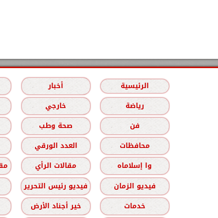
الرئيسية
أخبار
رياضة
خارجي
فن
صحة وطب
محافظات
العدد الورقي
وا إسلاماه
مقالات الرأي
مقا
فيديو الزمان
فيديو رئيس التحرير
خدمات
خير أجناد الأرض