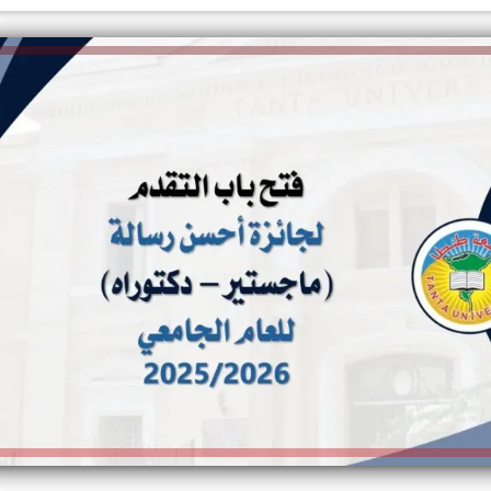
الكاتبة إلهام شرشر تهنئ الرئيس
السيسي بعيد ميلاده وتُشيد بجهوده
إلهام شرشر تكتب: دي مبقتش كورة..
في بناء الدولة
دي سياسة