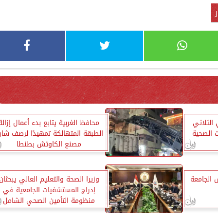
الثلاثي
محافظ الغربية يتابع بدء أعمال إزالة
ت الصحية
الطبقة المتهالكة تمهيدًا لرصف شار
مصنع الكاوتش بطنطا
الجامعة
وزيرا الصحة والتعليم العالي يبحثان
إدراج المستشفيات الجامعية في
منظومة التأمين الصحي الشامل