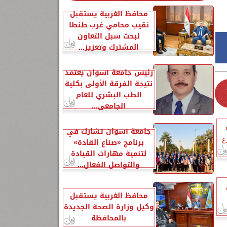
محافظ الغربية يستقبل
نقيب محامي غرب طنطا
لبحث سبل التعاون
المشترك وتعزيز...
رئيس جامعة أسوان يعتمد
نتيجة الفرقة الأولى بكلية
الطب البشري للعام
الجامعي...
جامعة أسوان تشارك في
ع
برنامج «صناع القادة»
لتنمية مهارات القيادة
والتواصل الفعال...
محافظ الغربية يستقبل
وكيل وزارة الصحة الجديدة
بالمحافظة