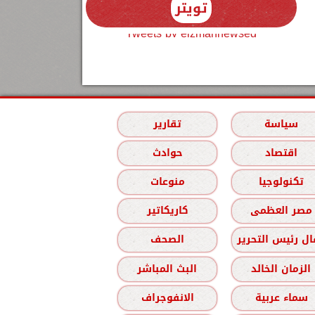
تويتر
Tweets by elzmannewseg
سياسة
تقارير
اقتصاد
حوادث
تكنولوجيا
منوعات
مصر العظمى
كاريكاتير
ل رئيس التحرير
الصحف
الزمان الخالد
البث المباشر
سماء عربية
الانفوجراف