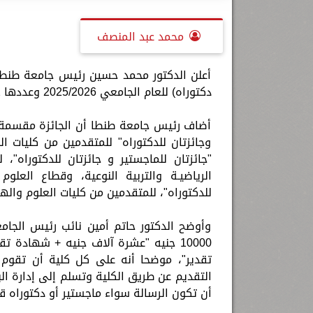
محمد عبد المنصف
أعلن الدكتور محمد حسين رئيس جامعة طنطا 
دكتوراه) للعام الجامعي 2025/2026 وعددها 12 جائزة، وذلك خلال الفترة من الأول من مارس حتى 15 إبريل.
أضاف رئيس جامعة طنطا أن الجائزة مقسمة إ
وجائزتان للدكتوراه" للمتقدمين من كليات ا
"جائزتان للماجستير و جائزتان للدكتوراه"، 
الرياضيـة والتربية النوعية، وقطاع العلوم
للدكتوراه"، للمتقدمين من كليات العلوم واله
وأوضح الدكتور حاتم أمين نائب رئيس الجامع
أن تكون الرسالة سواء ماجستير أو دكتوراه قد تم منحها خلال