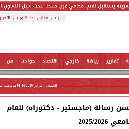
يب محامي غرب طنطا لبحث سبل التعاون المشترك وتعزيز ال
رئيس مجلس الإدارة ورئيس التحرير
ة
تقارير
رياضة
خارجي
اقتصاد
حوادث
فن
الجمعة، 6 مارس 2026
01:16 مـ
بتوقيت الق
حسن رسالة (ماجستير - دكتوراه) للعام
عي 2025/2026