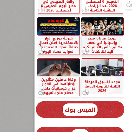
الخميس 6 أغسطس
والغاز الطبيعي في
2026 بعد الزيادة..
مصر اليوم الخميس 6
القائمة الكاملة
أغسطس 2026
موعد مباراة مصر
شركة توزيع الغاز
وإسبانيا في نصف
بالاسكندرية تعلن أعمال
نهائي كأس العالم لكرة
صيانة بمحور المحمودية
اليد للناشئات
العوايد مساء اليوم
وفاة عاملين متأثرين
موعد تنسيق المرحلة
بإصابتهما في انفجار
الثانية للثانوية العامة
خزان كيميائيات داخل
2026
مصنع ملح بالفيوم
الفيس بوك