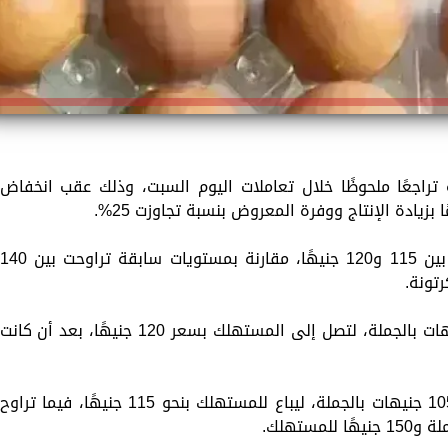
اجعًا ملحوظًا خلال تعاملات اليوم السبت، وذلك عقب انخفاض
بزيادة الإنتاج ووفرة المعروض بنسبة تجاوزت 25%.
وسجلت أسعار كرتونة البيض للمستهلك ما بين 115 و120 جنيهًا، مقارنة بمستويات سابقة تراوحت بين 40
وبلغ سعر كرتونة البيض الأحمر نحو 105 جنيهات بالجملة، لتصل إلى المستهلك بسعر 120 جنيهًا، بعد أن كانت
كما استقر سعر كرتونة البيض الأبيض عند 105 جنيهات بالجملة، ليباع للمستهلك بنحو 115 جنيهًا، فيما تراوح