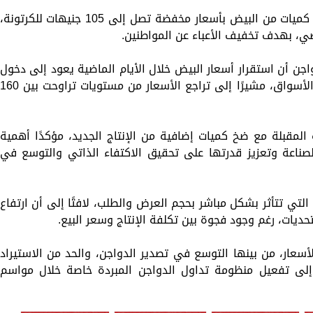
وفي سياق متصل، تواصل وزارة الزراعة طرح كميات من البيض بأسعار مخفضة تصل إلى 105 جنيهات للكرتونة،
راضي، بهدف تخفيف الأعباء عن المواطنين.
اجن أن استقرار أسعار البيض خلال الأيام الماضية يعود إلى دخول
إنتاج الدورات الجديدة وزيادة المعروض في الأسواق، مشيرًا إلى تراجع الأسعار من مستويات تراوحت بين 60
 المقبلة مع ضخ كميات إضافية من الإنتاج الجديد، مؤكدًا أهمية
صناعة وتعزيز قدرتها على تحقيق الاكتفاء الذاتي والتوسع في
لتي تتأثر بشكل مباشر بحجم العرض والطلب، لافتًا إلى أن ارتفاع
حديات، رغم وجود فجوة بين تكلفة الإنتاج وسعر البيع.
أسعار، من بينها التوسع في تصدير الدواجن، والحد من الاستيراد
إلى تفعيل منظومة تداول الدواجن المبردة خاصة خلال مواسم