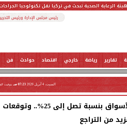
ة تبحث في تركيا نقل تكنولوجيا الجراحات الروبوتية وتدريب 
رئيس مجلس الإدارة ورئيس التحرير
ة
تقارير
رياضة
خارجي
اقتصاد
حوادث
فن
السبت، 4 أبريل 2026
07:23 صـ
بتوقيت الق
هبوط أسعار البيض في الأسواق بنسبة تصل إلى 25%.. وتوقعات
زيد من التراجع