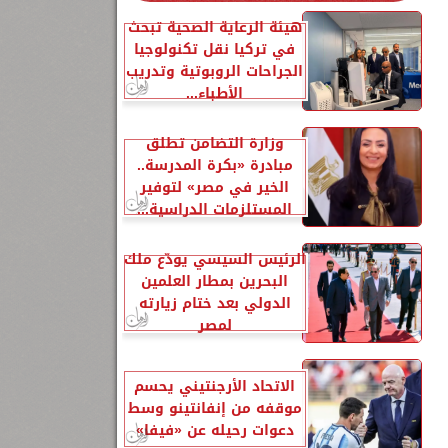
هيئة الرعاية الصحية تبحث
في تركيا نقل تكنولوجيا
الجراحات الروبوتية وتدريب
الأطباء...
1
وزارة التضامن تطلق
مبادرة «بكرة المدرسة..
الخير في مصر» لتوفير
المستلزمات الدراسية...
الرئيس السيسي يودّع ملك
البحرين بمطار العلمين
الدولي بعد ختام زيارته
لمصر
الاتحاد الأرجنتيني يحسم
موقفه من إنفانتينو وسط
دعوات رحيله عن «فيفا»