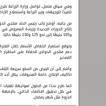
تنفيذًا لتوجيهات وزير الزراعة واستصلاح الأ
من جانبه، أوضح نائب رئيس اتحاد منتجي الدو
و165 جنيهًا إلى نحو 125 و130 جنيهًا حاليًا.
وتوقع استمرار انخفاض الأسعار خلال الفترة
دعم منتجي الدواجن للحفاظ على استقرار ال
التصدير.
وأشار إلى أن البيض من السلع سريعة التلف ا
تكاليف الإنتاج، خاصة المحروقات، يظل أحد الت
كما طرح عددًا من الحلول لمواجهة تقلبات ال
في ظل تحقيق الاكتفاء الذاتي، بالإضافة 
الذروة مثل شهر رمضان.