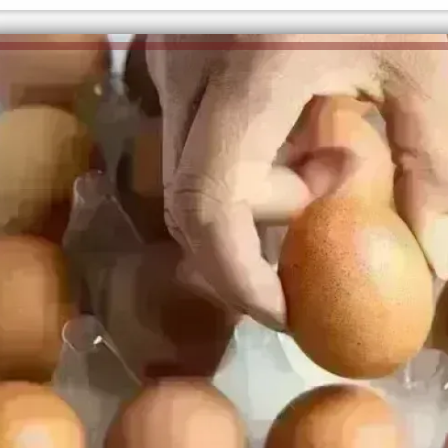
الكاتبة إلهام شرشر تهنئ الرئيس
السيسي بعيد ميلاده وتُشيد بجهوده
إلهام شرشر تكتب: دي مبقتش كورة..
في بناء الدولة
دي سياسة