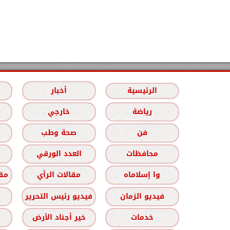
الرئيسية
أخبار
رياضة
خارجي
فن
صحة وطب
محافظات
العدد الورقي
وا إسلاماه
مقالات الرأي
مقا
فيديو الزمان
فيديو رئيس التحرير
خدمات
خير أجناد الأرض