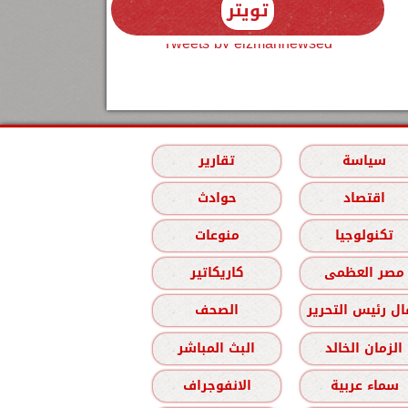
تويتر
Tweets by elzmannewseg
سياسة
تقارير
اقتصاد
حوادث
تكنولوجيا
منوعات
مصر العظمى
كاريكاتير
ل رئيس التحرير
الصحف
الزمان الخالد
البث المباشر
سماء عربية
الانفوجراف