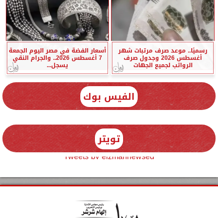
رسميًا.. موعد صرف مرتبات شهر
أسعار الفضة في مصر اليوم الجمعة
أغسطس 2026 وجدول صرف
7 أغسطس 2026.. والجرام النقي
الرواتب لجميع الجهات
يسجل...
الفيس بوك
تويتر
Tweets by elzmannewseg