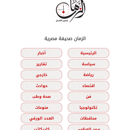
الزمان صحيفة مصرية
الرئيسية
أخبار
سياسة
تقارير
رياضة
خارجي
اقتصاد
حوادث
فن
صحة وطب
تكنولوجيا
منوعات
محافظات
العدد الورقي
مصر العظمى
كاريكاتير