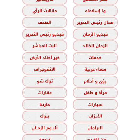
وا إسلاماه
مقالات الرأي
مقال رئيس التحرير
الصحف
فيديو الزمان
فيديو رئيس التحرير
الزمان الخالد
البث المباشر
خدمات
خير أجناد الأرض
سماء عربية
الانفوجراف
رؤى و أحلام
توك شو
مرأة و طفل
عقارات
سيارات
حارتنا
الأحزاب
بنوك
البرلمان
ألبــوم الزمــان
من القدس
ترجمة