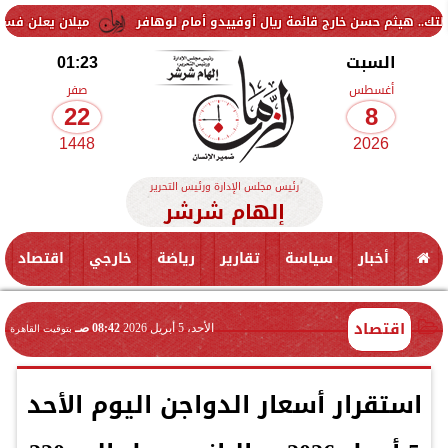
ن خارج قائمة ريال أوفييدو أمام لوهافر
ميلان يعلن فسخ عقد إسماعيل ب
السبت
01:23
أغسطس
صفر
22
8
1448
2026
رئيس مجلس الإدارة ورئيس التحرير
إلهام شرشر
أخبار
سياسة
تقارير
رياضة
خارجي
اقتصاد
اقتصاد
الأحد، 5 أبريل 2026
08:42 صـ
بتوقيت القاهرة
استقرار أسعار الدواجن اليوم الأحد