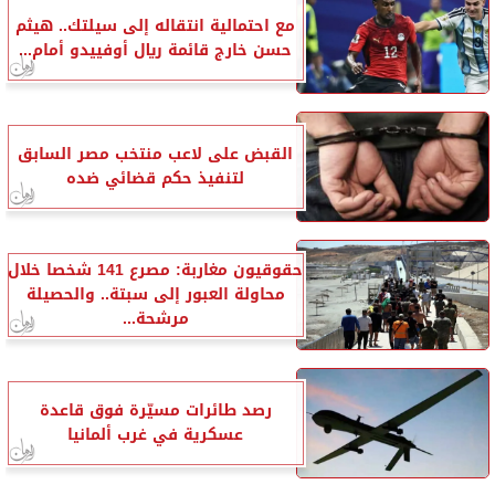
مع احتمالية انتقاله إلى سيلتك.. هيثم
حسن خارج قائمة ريال أوفييدو أمام...
القبض على لاعب منتخب مصر السابق
لتنفيذ حكم قضائي ضده
حقوقيون مغاربة: مصرع 141 شخصا خلال
محاولة العبور إلى سبتة.. والحصيلة
مرشحة...
رصد طائرات مسيّرة فوق قاعدة
عسكرية في غرب ألمانيا