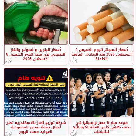
أسعار السجائر اليوم الخميس 6
أسعار البنزين والسولار والغاز
أغسطس 2026 بعد الزيادة.. القائمة
الطبيعي في مصر اليوم الخميس 6
الكاملة
أغسطس 2026
موعد مباراة مصر وإسبانيا في
شركة توزيع الغاز بالاسكندرية تعلن
نصف نهائي كأس العالم لكرة اليد
أعمال صيانة بمحور المحمودية
للناشئات
العوايد مساء اليوم