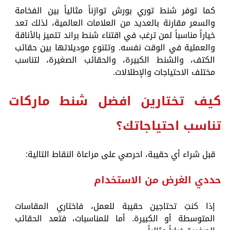
كما توفر شنط توري بورش توازناً مثالياً بين الفخامة
والسعر مقارنة بالعديد من العلامات العالمية، لذلك تعد
خياراً مناسباً لمن ترغب في اقتناء شنط براند تتميز بالأناقة
والعملية في الوقت نفسه. وتتنوع موديلاتها بين حقائب
الكتف، والشنط الكبيرة، والحقائب الصغيرة، لتناسب
مختلف الاحتياجات والإطلالات.
كيف تختارين افضل شنط ماركات
تناسب احتياجاتك؟
قبل شراء أي حقيبة، احرصي على مراعاة النقاط التالية:
حددي الغرض من الاستخدام
إذا كنتِ تحتاجين حقيبة للعمل، فاختاري المقاسات
المتوسطة أو الكبيرة. أما للمناسبات، فتعد الحقائب