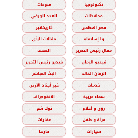
تكنولوجيا
منوعات
محافظات
العدد الورقي
مصر العظمى
كاريكاتير
وا إسلاماه
مقالات الرأي
مقال رئيس التحرير
الصحف
فيديو الزمان
فيديو رئيس التحرير
الزمان الخالد
البث المباشر
خدمات
خير أجناد الأرض
سماء عربية
الانفوجراف
رؤى و أحلام
توك شو
مرأة و طفل
عقارات
سيارات
حارتنا