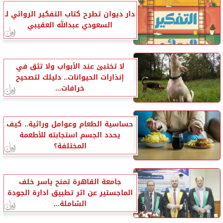
دار ديوان تطرح كتاب التفكير الروائي لـ
السعودي عبدالله العقيبي
لا تختبئ عند الأبواب ولا تثق في
إنذارات الحيوانات.. دليلك لتصحيح
خرافات...
حساسية الطعام وعوامل وراثية.. كيف
يحدد الجسم استجابته للأطعمة
المختلفة؟
جامعة القاهرة تمنح ياسر خلف
الماجستير عن اثر تطبيق ادارة الجودة
الشاملة...