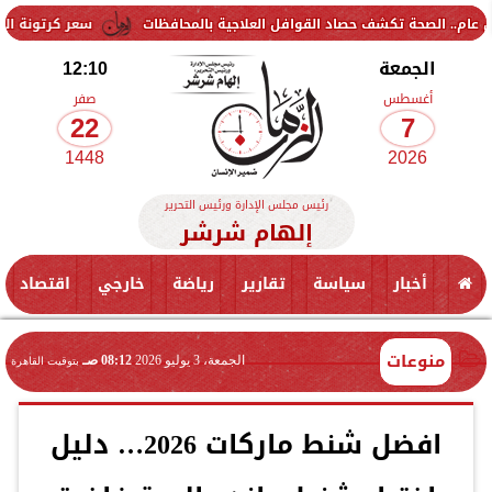
سعر كرتونة البيض في بورصة الدواجن و
الجمعة
12:10
أغسطس
صفر
22
7
1448
2026
رئيس مجلس الإدارة ورئيس التحرير
إلهام شرشر
أخبار
سياسة
تقارير
رياضة
خارجي
اقتصاد
منوعات
الجمعة، 3 يوليو 2026
08:12 صـ
بتوقيت القاهرة
افضل شنط ماركات 2026… دليل