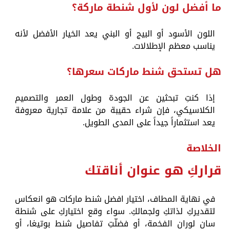
ما أفضل لون لأول شنطة ماركة؟
اللون الأسود أو البيج أو البني يعد الخيار الأفضل لأنه
يناسب معظم الإطلالات.
هل تستحق شنط ماركات سعرها؟
إذا كنتِ تبحثين عن الجودة وطول العمر والتصميم
الكلاسيكي، فإن شراء حقيبة من علامة تجارية معروفة
يعد استثماراً جيداً على المدى الطويل.
الخلاصة
قراركِ هو عنوان أناقتك
في نهاية المطاف، اختيار افضل شنط ماركات هو انعكاس
لتقديركِ لذاتكِ ولجمالكِ. سواء وقع اختياركِ على شنطة
سان لوران الفخمة، أو فضلّتِ تفاصيل شنط بوتيغا، أو