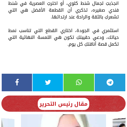
انجذبتِ لجمال شنط كلوي، أو اخترتِ العصرية في شنط
فندي صغيره، تذكري أن القطعة الأفضل هي التي
تشعركِ بالثقة والراحة عند ارتدائها.
استثمري في الجودة، اختاري القطع التي تناسب نمط
حياتك، ودعي حقيبتكِ تكون هي اللمسة النهائية التي
تكمل قصة أناقتكِ كل يوم.
مقال رئيس التحرير