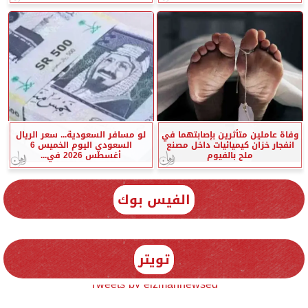
وفاة عاملين متأثرين بإصابتهما في
لو مسافر السعودية... سعر الريال
انفجار خزان كيميائيات داخل مصنع
السعودي اليوم الخميس 6
ملح بالفيوم
أغسطس 2026 في...
الفيس بوك
تويتر
Tweets by elzmannewseg