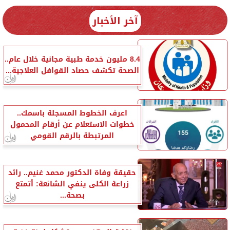
آخر الأخبار
8.4 مليون خدمة طبية مجانية خلال عام..
الصحة تكشف حصاد القوافل العلاجية...
اعرف الخطوط المسجلة باسمك..
خطوات الاستعلام عن أرقام المحمول
المرتبطة بالرقم القومي
حقيقة وفاة الدكتور محمد غنيم.. رائد
زراعة الكلى ينفي الشائعة: أتمتع
بصحة...