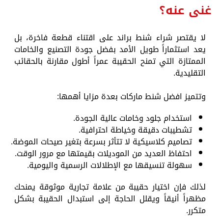
غنى عنه؟
لا يقتصر شراء شنط براند على اقتناء قطعة فاخرة، بل
يعد استثماراً طويل الأمد بفضل جودة التصنيع والخامات
الممتازة التي تمنح الحقيبة عمراً أطول مقارنة بالحقائب
التقليدية.
وتتميز افضل شنط ماركات بعدة مزايا أهمها:
استخدام جلود وخامات عالية الجودة.
تشطيبات دقيقة وخياطة احترافية.
تصاميم كلاسيكية لا تتأثر بسرعة بتغير صيحات الموضة.
احتفاظ العديد من الموديلات بقيمتها مع مرور الوقت.
سهولة تنسيقها مع الإطلالات الرسمية واليومية.
لذلك فإن اختيار حقيبة من علامة تجارية موثوقة يمنحك
مظهراً أنيقاً ويقلل الحاجة إلى استبدال الحقيبة بشكل
متكرر.