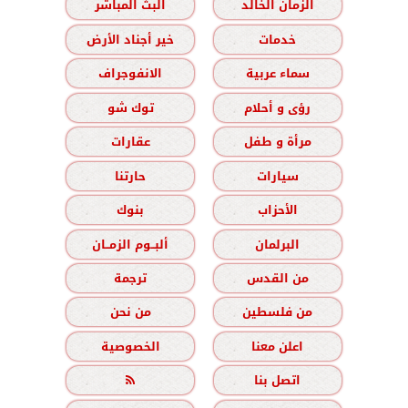
الزمان الخالد
البث المباشر
خدمات
خير أجناد الأرض
سماء عربية
الانفوجراف
رؤى و أحلام
توك شو
مرأة و طفل
عقارات
سيارات
حارتنا
الأحزاب
بنوك
البرلمان
ألبــوم الزمــان
من القدس
ترجمة
من فلسطين
من نحن
اعلن معنا
الخصوصية
اتصل بنا
