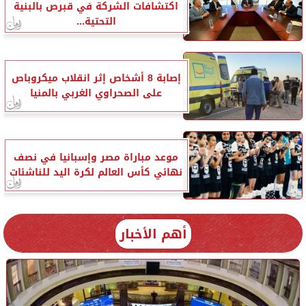
اكتشافات الشركة في قبرص بالبنية
التحتية...
إصابة 8 أشخاص إثر انقلاب ميكروباص
على الصحراوي الغربي بالمنيا
موعد مباراة مصر وإسبانيا في نصف
نهائي كأس العالم لكرة اليد للناشئات
أهم الأخبار