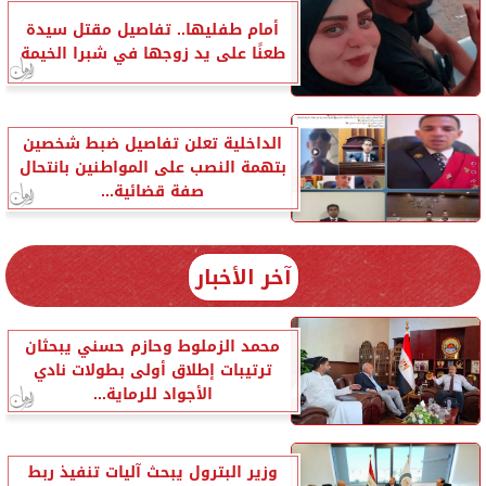
أمام طفليها.. تفاصيل مقتل سيدة
طعنًا على يد زوجها في شبرا الخيمة
الداخلية تعلن تفاصيل ضبط شخصين
بتهمة النصب على المواطنين بانتحال
صفة قضائية...
آخر الأخبار
محمد الزملوط وحازم حسني يبحثان
ترتيبات إطلاق أولى بطولات نادي
الأجواد للرماية...
وزير البترول يبحث آليات تنفيذ ربط