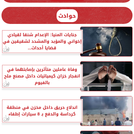
حوادث
جنايات المنيا: الإعدام شنقا لقيادي
إخواني والمؤبد والمشدد لشقيقين في
قضايا أحداث...
وفاة عاملين متأثرين بإصابتهما في
انفجار خزان كيميائيات داخل مصنع ملح
بالفيوم
اندلاع حريق داخل مخزن في منطقة
كرداسة والدفع بـ 8 سيارات إطفاء