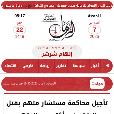
لأجواد للرماية ضمن مهرجان مطروح للتراث
وفاة عاملين متأثرين بإصابته
الجمعة
05:17
أغسطس
صفر
22
7
1448
2026
رئيس مجلس الإدارة ورئيس التحرير
إلهام شرشر
أخبار
سياسة
تقارير
رياضة
خارجي
اقتصاد
حوادث
السبت، 9 مايو 2026
10:15 صـ
بتوقيت القاهرة
تأجيل محاكمة مستشار متهم بقتل