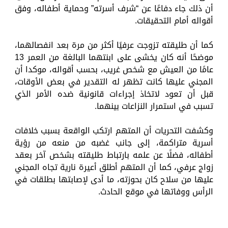
أن ذلك جاء دفاعًا عن “شرف أسرته” وحماية أطفاله، وفق
أقواله أمام التحقيقات.
كما أن طليقته تزوجت عرفيًا أكثر من مرة بعد انفصالهما،
موضحًا أنه كان يخشى على ابنتهما البالغة من العمر 13
عامًا من العيش مع شخص غريب، بحسب أقواله، موكدا أن
المجني عليها كانت تظهر له التقدير في بعض الأوقات،
قبل أن تعود لاتخاذ إجراءات قانونية ضده الأمر الذي
تسبب في استمرار النزاعات بينهما.
وكشفت التحريات أن المتهم ارتكب الواقعة بسبب خلافات
أسرية متراكمة، إلى جانب غضبه من منعه من رؤية
أطفاله، فضلًا عن علمه بارتباط طليقته بشخص آخر بعقد
زواج عرفي، كما أن المتهم أطلق أعيرة نارية تجاه المجني
عليها من سلاح كان بحوزته، ما أدى لإصابتها بطلقات في
الرأس ووفاتها في موقع الحادث.