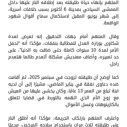
المتهم بإنهاء حياة طليقته بعد إطلاقه النار عليها داخل
الممشى السياحي بمدينة 6 أكتوبر بسبب خلافات أسرية،
إلى شهر يونيو المقبل لاستكمال سماع أقوال شهود
الواقعة.
وقال المتهم أمام جهات التحقيق إنه تعرض لعدة
شكاوى بوزارة العدل للمطالبة بنفقات، مؤكدًا أنه “تحمل
الأمر لمدة 10 سنوات كاملة حتى ضاقت به الدنيا”، على
حد تعبيره، وأضاف معنديش مشكلة أتعدم طالما هتعدم
راجل.
كما أوضح أن طليقته تزوجت في سبتمبر 2025، ثم أقامت
ضده دعاوى نفقة في يناير الماضي، مشيرًا إلى أن لديه
ابنة تبلغ من العمر 13 عامًا، وكان يخشى عليها من العيش
مع زوج الأم الذي اتهمه بالتورط في قضايا تتعلق
بالكازينوهات وغسل الأموال.
واعترف المتهم بارتكاب الجريمة، مؤكدًا أنه أطلق النار
على طليقته ثلاث مرات باستخدام سلاحه المرخص، مدعيًا