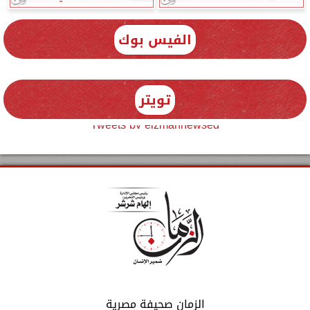
الفيس بوك
تويتر
Tweets by elzmannewseg
الزمان صحيفة مصرية