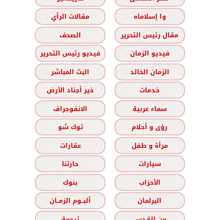
وا إسلاماه
مقالات الرأي
مقال رئيس التحرير
الصحف
فيديو الزمان
فيديو رئيس التحرير
الزمان الخالد
البث المباشر
خدمات
خير أجناد الأرض
سماء عربية
الانفوجراف
رؤى و أحلام
توك شو
مرأة و طفل
عقارات
سيارات
حارتنا
الأحزاب
بنوك
البرلمان
ألبــوم الزمــان
من القدس
ترجمة