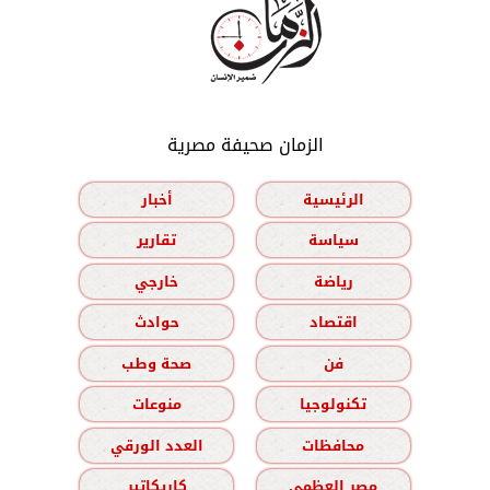
الزمان صحيفة مصرية
الرئيسية
أخبار
سياسة
تقارير
رياضة
خارجي
اقتصاد
حوادث
فن
صحة وطب
تكنولوجيا
منوعات
محافظات
العدد الورقي
مصر العظمى
كاريكاتير