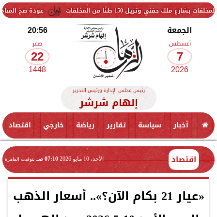
150 طنًا من المخلفات
عودة ضخ المياه تدريجيًا لمناطق ا
الجمعة
20:56
أغسطس
صفر
22
7
1448
2026
رئيس مجلس الإدارة ورئيس التحرير
إلهام شرشر
أخبار
سياسة
تقارير
رياضة
خارجي
اقتصاد
اقتصاد
الأحد، 10 مايو 2026
07:10 صـ
بتوقيت القاهرة
«عيار 21 بكام الآن؟».. أسعار الذهب