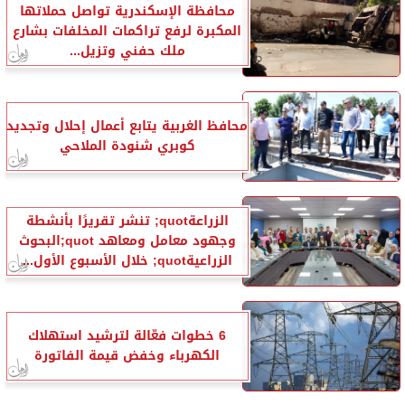
محافظة الإسكندرية تواصل حملاتها
المكبرة لرفع تراكمات المخلفات بشارع
ملك حفني وتزيل...
محافظ الغربية يتابع أعمال إحلال وتجديد
كوبري شنودة الملاحي
الزراعةquot; تنشر تقريرًا بأنشطة
وجهود معامل ومعاهد quot;البحوث
الزراعيةquot; خلال الأسبوع الأول...
6 خطوات فعّالة لترشيد استهلاك
الكهرباء وخفض قيمة الفاتورة