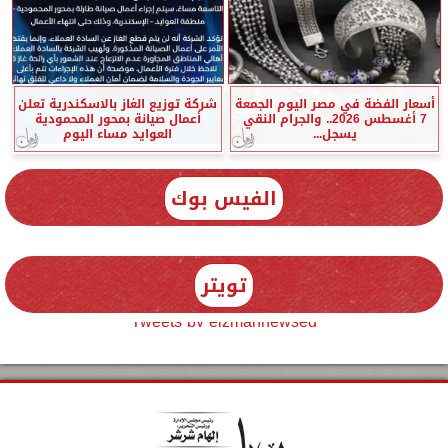
أسعار الفضة في مصر اليوم الجمعة
شركة توزيع الغاز بالاسكندرية تعلن
7 أغسطس 2026.. والجرام النقي
أعمال صيانة بمحور المحمودية
يسجل...
العوايد مساء اليوم
الفيس بوك
تويتر
Tweets by elzmannewseg