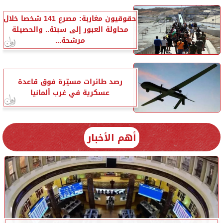
حقوقيون مغاربة: مصرع 141 شخصا خلال
محاولة العبور إلى سبتة.. والحصيلة
مرشحة...
رصد طائرات مسيّرة فوق قاعدة
عسكرية في غرب ألمانيا
أهم الأخبار