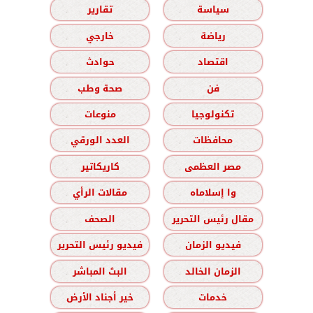
سياسة
تقارير
رياضة
خارجي
اقتصاد
حوادث
فن
صحة وطب
تكنولوجيا
منوعات
محافظات
العدد الورقي
مصر العظمى
كاريكاتير
وا إسلاماه
مقالات الرأي
مقال رئيس التحرير
الصحف
فيديو الزمان
فيديو رئيس التحرير
الزمان الخالد
البث المباشر
خدمات
خير أجناد الأرض