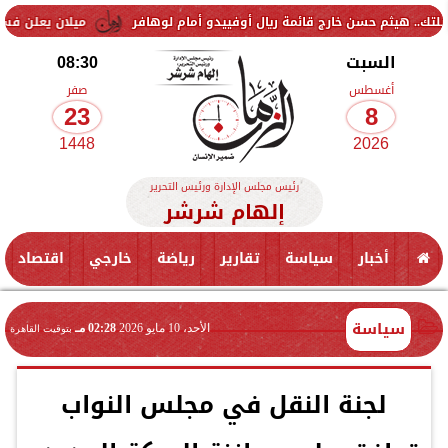
سن خارج قائمة ريال أوفييدو أمام لوهافر
ميلان يعلن فسخ عقد إسماعيل 
السبت
08:30
أغسطس
صفر
23
8
1448
2026
رئيس مجلس الإدارة ورئيس التحرير
إلهام شرشر
أخبار
سياسة
تقارير
رياضة
خارجي
اقتصاد
سياسة
الأحد، 10 مايو 2026
02:28 مـ
بتوقيت القاهرة
لجنة النقل في مجلس النواب