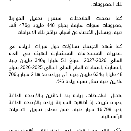
تلك المصروفات.
كما تضمنت الملاحظات، استمرار تحميل الموازنة
بمصروفات سنوات سابقة بمبلغ 448 مليونا و476 ألف
جنيه، وتساءل الأعضاء عن أسباب تراكم تلك الالتزامات.
كما شهد الاجتماع تساؤلات حول مبررات الزيادة في
تقديرات الاستخدامات الاستثمارية للهيئة في العام
المالي 2026-2027، لمبلغ 51 مليارا و340 مليون جنيه
بالمقارنة باعتمادات العام المالي الحالي 2025-2026 بمبلغ
48 مليارا و634 مليون جنيه، أي بزيادة قدرها 2 مليار و706
ملايين جنيه تمثل نسبة زيادة 6%.
وتخلل الملاحظات، زيادة بند الدائنين والأرصدة الدائنة
بصورة كبيرة، إذ أظهرت الموازنة زيادة بالأرصدة الدائنة
بنحو 16,799 مليار جنيه، ضمن مصادر تمويل التحويلات
الرأسمالية.
وأكد النائب وحيد قرقر، رئيس لجنة النقل، أهمية وجود