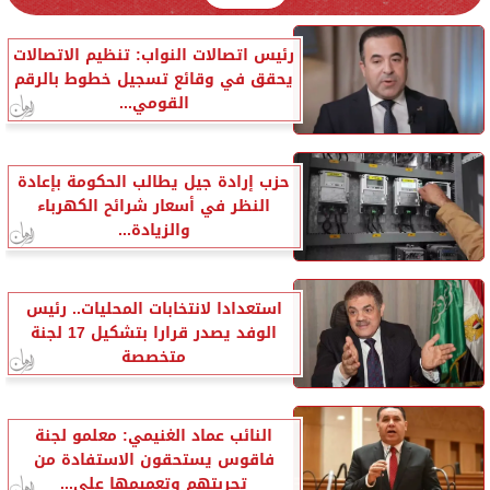
رئيس اتصالات النواب: تنظيم الاتصالات
يحقق في وقائع تسجيل خطوط بالرقم
القومي...
حزب إرادة جيل يطالب الحكومة بإعادة
النظر في أسعار شرائح الكهرباء
والزيادة...
استعدادا لانتخابات المحليات.. رئيس
الوفد يصدر قرارا بتشكيل 17 لجنة
متخصصة
النائب عماد الغنيمي: معلمو لجنة
فاقوس يستحقون الاستفادة من
تجربتهم وتعميمها على...