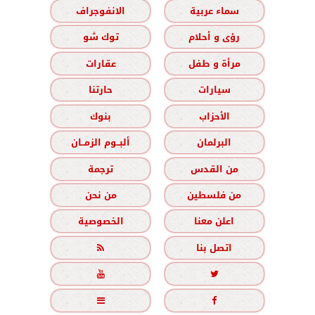
سماء عربية
الانفوجراف
رؤى و أحلام
توك شو
مرأة و طفل
عقارات
سيارات
حارتنا
الأحزاب
بنوك
البرلمان
ألبــوم الزمــان
من القدس
ترجمة
من فلسطين
من نحن
اعلن معنا
الخصوصية
اتصل بنا




