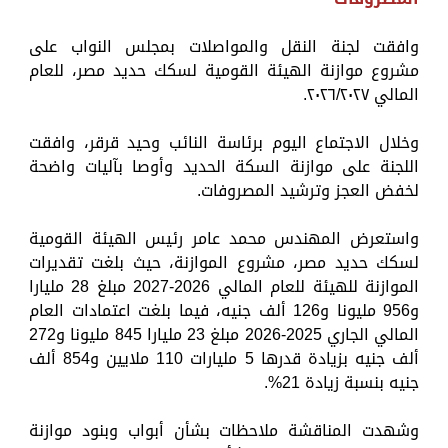
وافقت لجنة النقل والمواصلات بمجلس النواب على
مشروع موازنة الهيئة القومية لسكك حديد مصر، للعام
المالي ٢٠٢٦/٢٠٢٧.
وخلال الاجتماع اليوم برئاسة النائب وحيد قرقر، وافقت
اللجنة على موازنة السكة الحديد وأوصا بآليات واضحة
لخفض العجز وترشيد المصروفات.
واستعرض المهندس محمد عامر رئيس الهيئة القومية
لسكك حديد مصر، مشروع الموازنة، حيث بلغت تقديرات
الموازنة للهيئة للعام المالي 2026-2027 مبلغ 28 مليارا
و956 مليونا و126 ألف جنيه، فيما بلغت اعتمادات العام
المالي الجاري 2025-2026 مبلغ 23 مليارا 845 مليونا و272
ألف جنيه بزيادة قدرها 5 مليارات 110 ملايين و854 ألف
جنيه بنسبة زيادة 21%.
وشهدت المناقشة ملاحظات بشأن أبواب وبنود موازنة