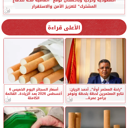
السعودية وتركيا وباكستان توقع ”اتفاقية مكة للدفاع
المشترك” لتعزيز الأمن والاستقرار
الأعلى قراءة
”راحة المعتمر أولًا”.. أحمد الريان:
أسعار السجائر اليوم الخميس 6
نتابع المعتمرين لحظة بلحظة ونوفر
أغسطس 2026 بعد الزيادة.. القائمة
برامج عمرة...
الكاملة