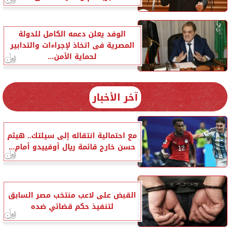
الوفد يعلن دعمه الكامل للدولة
المصرية فى اتخاذ لإجراءات والتدابير
لحماية الأمن...
آخر الأخبار
مع احتمالية انتقاله إلى سيلتك.. هيثم
حسن خارج قائمة ريال أوفييدو أمام...
القبض على لاعب منتخب مصر السابق
لتنفيذ حكم قضائي ضده