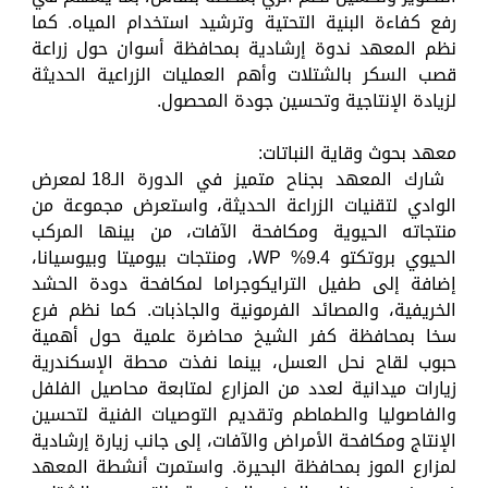
رفع كفاءة البنية التحتية وترشيد استخدام المياه. كما
نظم المعهد ندوة إرشادية بمحافظة أسوان حول زراعة
قصب السكر بالشتلات وأهم العمليات الزراعية الحديثة
لزيادة الإنتاجية وتحسين جودة المحصول.
معهد بحوث وقاية النباتات:
شارك المعهد بجناح متميز في الدورة الـ18 لمعرض
الوادي لتقنيات الزراعة الحديثة، واستعرض مجموعة من
منتجاته الحيوية ومكافحة الآفات، من بينها المركب
الحيوي بروتكتو 9.4% WP، ومنتجات بيوميتا وبيوسيانا،
إضافة إلى طفيل الترايكوجراما لمكافحة دودة الحشد
الخريفية، والمصائد الفرمونية والجاذبات. كما نظم فرع
سخا بمحافظة كفر الشيخ محاضرة علمية حول أهمية
حبوب لقاح نحل العسل، بينما نفذت محطة الإسكندرية
زيارات ميدانية لعدد من المزارع لمتابعة محاصيل الفلفل
والفاصوليا والطماطم وتقديم التوصيات الفنية لتحسين
الإنتاج ومكافحة الأمراض والآفات، إلى جانب زيارة إرشادية
لمزارع الموز بمحافظة البحيرة. واستمرت أنشطة المعهد