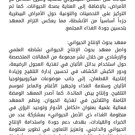
الأمراض، بالإضافة إلى العناية بصحة الحيوانات. كما تم
التركيز على التحصينات والتوعية حول الأمراض البيطرية
جزءاً أساسياً من الأنشطة، مما يعكس التزام المعهد
بتحسين جودة الغذاء المجتمع.
معهد بحوث الإنتاج الحيواني:
واصل معهد بحوث الإنتاج الحيواني نشاطه العلمي
والإرشادي من خلال نشر مجموعة من المقالات المتخصصة
حول استخدام بدائل الألبان في تغذية العجول الرضيعة،
ودور الكبش الكشاف في تحسين إدارة التلقيح وزيادة
إنتاجية القطعان، إلى جانب موضوعات ميكروبيولوجيا
الألبان وسلامة الغذاء وتجهيز الأغنام والماعز لموسم
التلقيح، وإنتاج بيض المائدة. كما أصدر المعهد الومضة
الثامنة والثلاثين في تغذية الحيوان، ونظم المعهد
فعالية علمية بعنوان «تكامل الأدوار وتوحيد الرؤى في
منظومة الغذاء ذي الأصل الحيواني» بمشاركة عدد من
الخبراء والقيادات، بهدف دعم جودة واستدامة الإنتاج
الحيواني والداجني، وتعزيز التعاون في تطوير منظومة