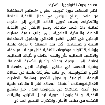
معهد بحوث تكنولوجيا الأغذية:
نظم المعهد، دورة تدريبية بعنوان «تعظيم الاستفادة
من فاقد الإنتاج الزراعي في مجال الأغذية الخاصة
والتغذية»، بهدف تحويل الفاقد الزراعي إلى منتجات
غذائية ذات قيمة مضافة، ودعم الابتكار في الأغذية
الخاصة والتغذية العلاجية، إلى جانب تنمية مهارات
الباحثين في تقليل الهدر الغذائي وتحقيق الاستدامة
البيئية والاقتصادية. كما نفذ المعهد 6 ندوات علمية
وإرشادية تناولت موضوعات التغذية خلال مرحلة المراهقة،
والأهمية الغذائية للأرز والحبة الكاملة والألياف الغذائية،
إضافة إلى التوعية بفوائد وأضرار الأغذية المصنعة.
وشارك المعهد في ملتقى التوظيف الأول بجامعة 6
أكتوبر التكنولوجية، إلى جانب مشاركات علمية في مجالات
البصمة الكربونية والتحول الأخضر وسلامة الصادرات
الغذائية.وشهدت أنشطة المعهد نشر 6 مقالات علمية
حول أحدث الاتجاهات في تكنولوجيا الغذاء، مثل تشعيع
الأغذية، والتكنولوجيا الحيوية لبدائل الألبان، والبيانات
الضخمة في صناعة الألبان، وابتكارات التصنيع الغذائي.