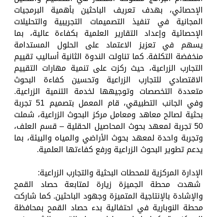
الإحصائي، بهدف تعريف الباحثين بأهمية البرمجيات
المجانية في تنفيذ التصميمات التجريبية والتحليلات
الإحصائية وإعداد التقارير العلمية بكفاءة عالية، بما
يسهم في تعزيز الاعتماد على الحلول المستدامة
منخفضة التكلفة. كما تناولت الندوة الثانية أساليب تقييم
التجارب الزراعية، حيث ركزت على تنمية مهارات التقييم
الاقتصادي للتجارب الزراعية وتحسين كفاءة البحوث
متعددة التخصصات وتوجيهها لخدمة التنمية الزراعية.
وفي الجانب التطبيقي، قام المعمل بتصميم 51 تجربة
بحثية لصالح معاهد ومعامل مركز البحوث الزراعية، شملت
50 تجربة لمعهد بحوث المحاصيل الحقلية – قسم العلف،
وتجربة واحدة لمعهد بحوث الأراضي والمياه والبيئة، بما
يدعم تطوير البحوث الزراعية ورفع كفاءتها العلمية.
الإدارة المركزية للمحطات البحثية والتجارب الزراعية:
شهدت محطة الجميزة زيارة لمتابعة حصاد القمح
والإشادة بالإنتاجية المتميزة وجهود الباحثين. كما شاركت
محطة النوبارية في احتفالية بدء حصاد القمح بمحافظة