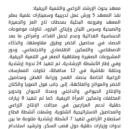
معهد بحوث الإرشاد الزراعي والتنمية الريفية:
نفذ المعهد 5 ورش عمل تدريبية وسمينارات علمية بمقر
المعهد وفروعه البحثية بمحطات تاج العز والجميزة
والصبحية وسرس الليان وإيتاي البارود، تناولت موضوعات
الحساسية الغذائية وعدم تحمل الغذاء، وأمراض ما بعد
الحصاد في محاصيل الخضر وطرق مقاومتها، والذكاء
الاصطناعي، والتمكين الاقتصادي والاجتماعي، ودور
المشروعات الصغيرة ومتناهية الصغر في التنمية الريفية.
وفي إطار الأنشطة الإرشادية، تم تنفيذ 24 ندوة إرشادية
وحلقة نقاشية في 12 محافظة، تناولت الممارسات
الزراعية الخاصة بحصاد القمح وزراعة القطن ومحاصيل
الخضر والموالح والفاكهة، إلى جانب فول الصويا والكتان
والإنتاج الحيواني والداجني وصحة الحيوان وتدوير
المخلفات وتمكين المرأة الريفية. كما تم تنفيذ 8 زيارات
حقلية لدعم المزارعين في مجالات الإنتاج الزراعي
والمحاصيل الاستراتيجية الشتوية. وشملت أنشطة قطاع
استصلاح الأراضي تنفيذ 7 أنشطة إرشادية متنوعة ما بين
ندوات وزيارات حقلية حول قصب السكر، وترشيد استخدام