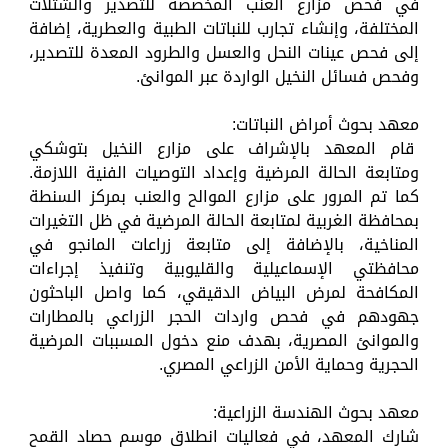
في فحص مزارع العنب المخصصة للتصدير والشتلات
المختلفة، وإنشاء تجارب للنباتات الطبية والعطرية، إضافة
إلى فحص عينات النحل والعسل والطرود المعدة للتصدير،
وفحص فسائل النخيل الواردة عبر الموانئ.
معهد بحوث أمراض النباتات:
قام المعهد بالإشراف على مزارع النخيل بتوشكي
ومتابعة الحالة المرضية وإعداد التوصيات الفنية اللازمة.
كما تم المرور على مزارع الموالح والعنب بمركز السنطة
بمحافظة الغربية لمتابعة الحالة المرضية في ظل التغيرات
المناخية، بالإضافة إلى متابعة زراعات المانجو في
محافظتي الإسماعيلية والقليوبية وتنفيذ إجراءات
المكافحة لمرض البياض الدقيقي، كما واصل الباحثون
جهودهم في فحص واردات الحجر الزراعي بالمطارات
والموانئ المصرية، بهدف منع دخول المسببات المرضية
الحجرية وحماية الأمن الزراعي المصري.
معهد بحوث الهندسة الزراعية:
شارك المعهد، في فعاليات انطلاق موسم حصاد القمح