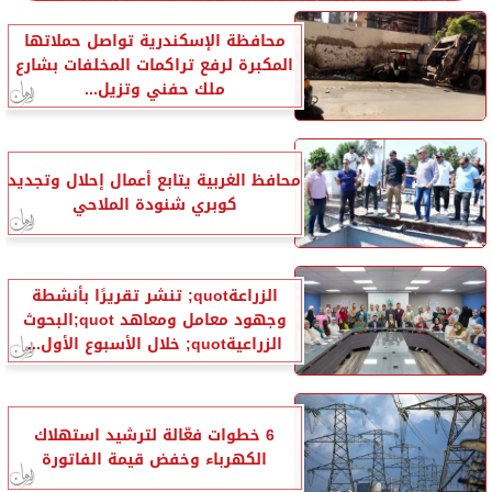
محافظة الإسكندرية تواصل حملاتها
المكبرة لرفع تراكمات المخلفات بشارع
ملك حفني وتزيل...
محافظ الغربية يتابع أعمال إحلال وتجديد
كوبري شنودة الملاحي
الزراعةquot; تنشر تقريرًا بأنشطة
وجهود معامل ومعاهد quot;البحوث
الزراعيةquot; خلال الأسبوع الأول...
6 خطوات فعّالة لترشيد استهلاك
الكهرباء وخفض قيمة الفاتورة