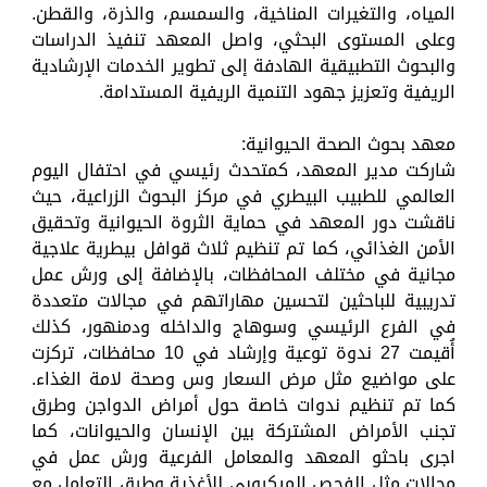
المياه، والتغيرات المناخية، والسمسم، والذرة، والقطن.
وعلى المستوى البحثي، واصل المعهد تنفيذ الدراسات
والبحوث التطبيقية الهادفة إلى تطوير الخدمات الإرشادية
الريفية وتعزيز جهود التنمية الريفية المستدامة.
معهد بحوث الصحة الحيوانية:
شاركت مدير المعهد، كمتحدث رئيسي في احتفال اليوم
العالمي للطبيب البيطري في مركز البحوث الزراعية، حيث
ناقشت دور المعهد في حماية الثروة الحيوانية وتحقيق
الأمن الغذائي، كما تم تنظيم ثلاث قوافل بيطرية علاجية
مجانية في مختلف المحافظات، بالإضافة إلى ورش عمل
تدريبية للباحثين لتحسين مهاراتهم في مجالات متعددة
في الفرع الرئيسي وسوهاج والداخله ودمنهور، كذلك
أُقيمت 27 ندوة توعية وإرشاد في 10 محافظات، تركزت
على مواضيع مثل مرض السعار وس وصحة لامة الغذاء.
كما تم تنظيم ندوات خاصة حول أمراض الدواجن وطرق
تجنب الأمراض المشتركة بين الإنسان والحيوانات، كما
اجرى باحثو المعهد والمعامل الفرعية ورش عمل في
مجالات مثل الفحص الميكروبي للأغذية وطرق التعامل مع