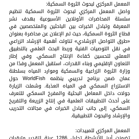
المعمل المركزي لبحوث الثروة السمكية:
واصل المعمل المركزي لبحوث الثروة السمكية تنظيم
سلسلة المحاضرات الأونلاين الأسبوعية بهدف نشر
المعرفة وتبادل الخبرات بين الباحثين والمتخصصين في
قطاع الثروة السمكية، حيث تم الإعلان عن محاضرة بعنوان
«طرق التواصل الإرشادي» تناولت أهمية الإرشاد الزراعي
في نقل التوصيات الفنية وربط البحث العلمي بالتطبيق
العملي لتحسين كفاءة الإنتاج السمكي. وفي إطار
التعاون الإقليمي وبناء القدرات، استقبل المعمل وفدًا من
وزارة الثروة الزراعية والسمكية وموارد المياه بسلطنة
عمان ضمن برنامج تدريبي ينظمه WorldFish حول
الاستزراع السمكي في المياه العذبة. وشملت الزيارة
جولات داخل المعامل البحثية والمفرخ السمكي للتعرف
على أحدث التطبيقات العلمية في إنتاج الزريعة والتفريخ
السمكي، إلى جانب تبادل الخبرات في مجالات التدريب
والإرشاد والبحوث التطبيقية.
المعمل المركزي للمبيدات:
تضمنت أبرز الأنشطة تحليل 1286 عينة لتقدير متبقيات