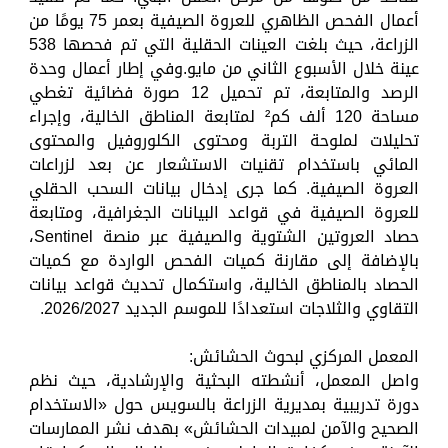
أعمال الفحص الظاهري للعروة الصيفية بعمر 75 يومًا من
الزراعة، حيث بلغت العينات الحقلية التي تم فحصها 538
عينة خلال الأسبوع الثاني من مايو.وفي إطار أعمال وحدة
الرصد والمتابعة، تم تحميل 12 صورة فضائية تغطي
مساحة 120 ألف كم² لمتابعة المناطق الخالية، وإجراء
تحليلات لملوحة التربة ومحتوى الكلوروفيل والمحتوى
المائي باستخدام تقنيات الاستشعار عن بعد لزراعات
العروة الصيفية. كما جرى إدخال بيانات السحب الحقلي
للعروة الصيفية في قواعد البيانات الجغرافية، ومتابعة
حصاد العروتين الشتوية والصيفية عبر منصة Sentinel،
بالإضافة إلى مقارنة كميات الفحص الواردة مع كميات
الحصاد بالمناطق الخالية، واستكمال تحديث قواعد بيانات
التقاوي والثلاجات استعدادًا للموسم الجديد 2026/2027.
المعمل المركزي لبحوث الحشائش:
واصل المعمل، أنشطته البحثية والإرشادية، حيث نظم
دورة تدريبية بمديرية الزراعة بالسويس حول «الاستخدام
الصحيح والآمن لمبيدات الحشائش» بهدف نشر الممارسات