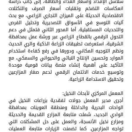
سلاسل الإمداد وأسعار الغذاء والطاقة، إلى جانب دراسة
انعكاسات التضخم وتقلبات أسعار الصرف والتكتلات
الاقتصادية الحديثة على الميزان التجاري الزراعي، مع بحث
آليات التوسع في الأسواق التصديرية وتحليل الفرص
والتحديات المستقبلية. أما المحور الثاني فتمثل في دعم
التحول الرقمي بالقطاع الزراعي عبر ورشة عمل بمحافظة
الشرقية، استعرضت تطبيقات الزراعة الذكية والري الحديث
ونظم التوجيه المكاني، ودورها في رفع كفاءة استخدام
الموارد وتحسين الإنتاج النباتي والحيواني والسمكي، مع
التأكيد على أهمية إنشاء منصة بيانات قومية موحدة
وتوسيع خدمات الائتمان الرقمي لدعم صغار المزارعين
وتحقيق الاستدامة الزراعية.
المعمل المركزي لأبحاث النخيل:
أجرى مدير المعمل جولات تفقدية بزراعات النخيل في
الواحات البحرية والداخلة ومنطقة العوينات بمحافظة
الوادي الجديد، شملت متابعة المزارع القديمة والحديثة
ومزارع نخيل الأنسجة، والعمل على حل المشكلات التي
تواجه المزارعين. كما تضمنت الزيارات متابعة العمليات