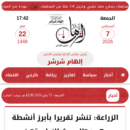
طنًا من المخلفات
عودة ضخ المياه تدريجيًا لمناطق الساح
الجمعة
17:42
أغسطس
صفر
22
7
1448
2026
رئيس مجلس الإدارة ورئيس التحرير
إلهام شرشر
أخبار
سياسة
تقارير
رياضة
خارجي
اقتصاد
أخبار
الجمعة، 15 مايو 2026
12:33 مـ
بتوقيت القاهرة
الزراعة: تنشر تقريرا بأبرز أنشطة