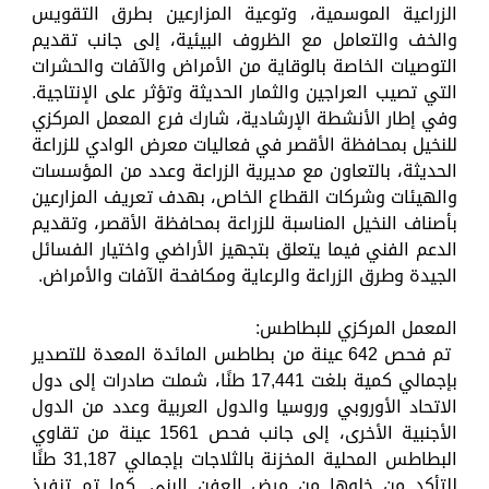
الزراعية الموسمية، وتوعية المزارعين بطرق التقويس
والخف والتعامل مع الظروف البيئية، إلى جانب تقديم
التوصيات الخاصة بالوقاية من الأمراض والآفات والحشرات
التي تصيب العراجين والثمار الحديثة وتؤثر على الإنتاجية.
وفي إطار الأنشطة الإرشادية، شارك فرع المعمل المركزي
للنخيل بمحافظة الأقصر في فعاليات معرض الوادي للزراعة
الحديثة، بالتعاون مع مديرية الزراعة وعدد من المؤسسات
والهيئات وشركات القطاع الخاص، بهدف تعريف المزارعين
بأصناف النخيل المناسبة للزراعة بمحافظة الأقصر، وتقديم
الدعم الفني فيما يتعلق بتجهيز الأراضي واختيار الفسائل
الجيدة وطرق الزراعة والرعاية ومكافحة الآفات والأمراض.
المعمل المركزي للبطاطس:
تم فحص 642 عينة من بطاطس المائدة المعدة للتصدير
بإجمالي كمية بلغت 17,441 طنًا، شملت صادرات إلى دول
الاتحاد الأوروبي وروسيا والدول العربية وعدد من الدول
الأجنبية الأخرى، إلى جانب فحص 1561 عينة من تقاوي
البطاطس المحلية المخزنة بالثلاجات بإجمالي 31,187 طنًا
للتأكد من خلوها من مرض العفن البني. كما تم تنفيذ