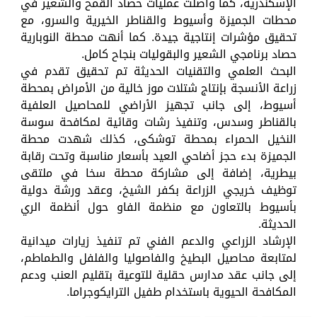
الإسكندرية، كما واصلت عمليات حصاد القمح والشعير في
محطات الجميزة وأسيوط والقناطر الخيرية والسرو، مع
تحقيق مؤشرات إنتاجية جيدة. كما أنهت محطة النوبارية
حصاد برنامجي الشعير والبقوليات بنجاح كامل.
البحث العلمي والتقنيات الحديثة تم تحقيق تقدم في
زراعة الأنسجة بإنتاج شتلات موز خالية من الأمراض بمحطة
أسيوط، إلى جانب تجهيز الأراضي للمحاصيل العلفية
بالقناطر وسدس، وتنفيذ رشات وقائية لمكافحة سوسة
النخيل الحمراء بمحطة توشكى، كذلك شهدت محطة
الجميزة بدء حجز أضاحي العيد بأسعار مناسبة وتحت رقابة
بيطرية، إضافة إلى مشاركة محطة سخا في ملتقى
توظيف خريجي الزراعة بكفر الشيخ، وعقد ورشة دولية
بأسيوط بالتعاون مع منظمة الفاو حول أنظمة الري
الحديثة.
الإرشاد الزراعي والدعم الفني تم تنفيذ زيارات ميدانية
لمتابعة محاصيل البطيخ والفاصوليا والفلفل والطماطم،
إلى جانب عقد مدارس حقلية للتوعية بتقليم العنب ودعم
المكافحة الحيوية باستخدام طفيل الترايكوجراما.