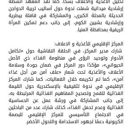
تحليل الأغذية والأعلاف بسخا. كما نفذ المعهد أنشطة
إرشادية ميدانية شملت ندوة حول أساليب تربية الدواجن
الحديثة بالمحلة الكبرى، والمشاركة في قافلة بيطرية
وإرشادية بشبين الكوم، إلى جانب دعم تمكين المرأة
الريفية بمحافظة المنيا.
المركز الإقليمي للأغذية و الاعلاف:
شارك مدير المركز، في الحلقة النقاشية حول «تكامل
الأدوار وتوحيد الرؤى في منظومة الغذاء ذي الأصل
الحيواني»، مؤكدًا دور المركز في ضمان جودة وسلامة
الأعلاف والأغذية تحت شعار «علف آمن من أجل غذاء
آمن»، كما تم تكريمه خلال الفعاليات، كما شارك المركز
الإقليمي في ندوة تثقيفية بالإسكندرية حول القيمة
الغذائية للقمح وتصحيح المفاهيم الغذائية المرتبطة به،
إلى جانب المشاركة في ورشة عمل عن الحساسية
الغذائية وعدم تحمل الغذاء، كذلك شارك عدد من الباحثين
في الاجتماع التأسيسي للمركز الإقليمي للبصمة
الكربونية دعمًا لجهود الاستدامة والتحول الأخضر.