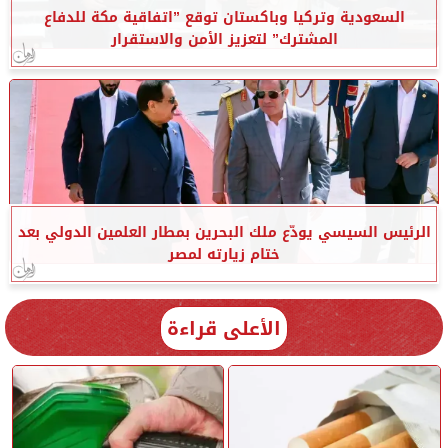
السعودية وتركيا وباكستان توقع ”اتفاقية مكة للدفاع
المشترك” لتعزيز الأمن والاستقرار
الرئيس السيسي يودّع ملك البحرين بمطار العلمين الدولي بعد
ختام زيارته لمصر
الأعلى قراءة