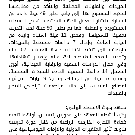
المبيدات والملوثات المختلفة والتأكد من مطابقتها
للحدود المسموح بها، إلى جانب تحليل 49 عينة واردة من
الجمارك باعتبار المعمل الجهة المختصة بفحص المبيدات
المستوردة والمحلية. كما تم تحليل 50 عينة تحت التجريب
تمهيدًا لتسجيلها، وفحص 11 عينة اشتباه واردة من
النيابة العامة، وإجراء 7 دراسات متخصصة بالمبيدات،
بالإضافة إلى تنفيذ اختبارات جودة العبوات لـ62 عينة
وتحديد البصمة الطبيعية لـ29 عينة وإصدار شهاداتها.
وفي مجال الدراسات السمية والرقابة الميدانية، أجرى
المعمل 14 دراسة للسمية الحادة للمبيدات المختلفة،
وسحب 67 عينة من الجمارك، وتنفيذ 9 زيارات تفتيشية
لمصانع المبيدات، إلى جانب مراجعة 7 تراخيص للاتجار
بالمبيدات.
معهد بحوث الاقتصاد الزراعي:
ركزت أنشطة المعهد على محورين رئيسيين، أولهما تنمية
كفاءة التجارة الخارجية الزراعية من خلال دورة تدريبية
تناولت تأثير المتغيرات الدولية والأزمات الجيوسياسية على