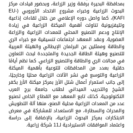
بمحافظة البحيرة برفقة وزير الزراعة، وبحضور قيادات مركز
البحوث الزراعية وخبراء مشروع الاتحاد الأوروبي (EU-
KAFI)، كما واصل دوره الإعلامي من خلال لقاءات إذاعية
وتليفزيونية تناولت أهمية الميكنة الزراعية في زيادة
الإنتاج ودعم التصنيع المحلي للمعدات الزراعية والزراعة
العضوية. وعقد المعهد اجتماعات تنسيقية مع خبراء الري
والطاقة وممثلين عن البرلمان الإيطالي والهيئة العربية
للتصنيع وهيئة الطاقة الجديدة والمتجددة لبحث التعاون
في مجالات الري والطاقة والتصنيع الزراعي. كما نظم أيامًا
حقلية بعدد من المحافظات للتوعية بأهمية الميكنة
الزراعية والتوسع في نشر الآلات الزراعية محليًا وخارجيًا،
إلى جانب استمرار أعمال شتل الأرز بمركز ميكنة الأرز بكفر
الشيخ والتدريب الميداني لطلاب جامعة برج العرب
التكنولوجية. كذلك تابع المعهد مع القطاع الخاص تصنيع
عدد من المعدات الزراعية محلية الصنع، منها آلة التطويش
والمحراث والسطارة، مع الاستعداد للمشاركة في معرض
الابتكارات بمركز البحوث الزراعية، بالإضافة إلى دراسة
واعتماد الموافقات الاستيرادية لـ11 شركة زراعية.