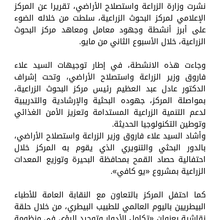
نشرت وزارة الزراعة واستصلاح الأراضي، تقريرا عن المركز
الإعلامي لمركز البحوث الزراعية، سلطت من خلاله الضوء
على أبرز أنشطة وجهود معامل ومعاهد مركز البحوث
الزراعية، خلال الأسبوع الثاني من مايو.
وجاءت هذه الانشطة، في إطار توجيهات السيد علاء
فاروق وزير الزراعة واستصلاح الأراضي، وتحت إشراف
الدكتور عادل عبد العظيم رئيس مركز البحوث الزراعية،
بمواصلة المركز، جهوده البحثية والإرشادية والتدريبية
لدعم التنمية الزراعية المستدامة وتعزيز الأمن الغذائي
وتوطين التكنولوجيا الحديثة.
وأشاد السيد علاء فاروق وزير الزراعة واستصلاح الأراضي،
بالدور البحثي والتنويري الذي يقوم به المركز خلال
احتفالية حصاد القمح بمحافظة البحيرة وتوزيع المعدات
الزراعية بمشروع «يو كافي».
كما احتفل المركز بالتعاون مع النقابة العامة للأطباء
البيطريين باليوم العالمي للطبيب البيطري، من خلال حلقة
نقاشية بعنوان «تكامل الأدوار وتوحيد الرؤى في منظومة