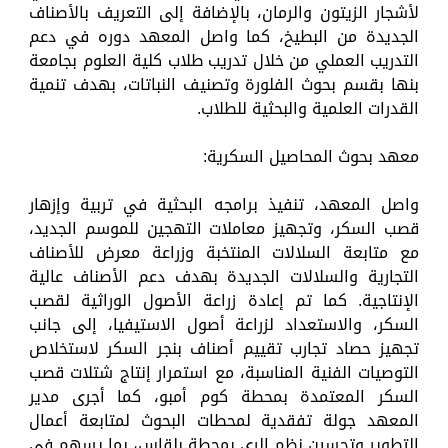
لأشجار الزيتون والرمان، بالإضافة إلى التعريف بالأصناف
الجديدة من البطيخ، كما واصل المعهد دوره في دعم
التدريب العملي من خلال تدريب طلاب كلية العلوم بجامعة
بنها بقسم بحوث الفلورة وتصنيف النباتات، بهدف تنمية
القدرات العلمية والبحثية للطلاب.
معهد بحوث المحاصيل السكرية:
واصل المعهد، تنفيذ برامجه البحثية في تربية وإزهار
قصب السكر، وتجهيز معاملات التهجين للموسم الجديد،
مع متابعة السلالات المنتخبة وزراعة معرض للأصناف
التجارية والسلالات الجديدة بهدف دعم الأصناف عالية
الإنتاجية. كما تم إعادة زراعة الأصول الوراثية لقصب
السكر، والاستعداد لزراعة أصول الاستيفيا، إلى جانب
تجهيز حصاد تجارب تقييم أصناف بنجر السكر لاستخلاص
التوصيات الفنية المناسبة، مع استمرار إنتاج شتلات قصب
السكر المعتمدة بمحطة كوم أمبو، كما أجرى مدير
المعهد جولة تفقدية لمحطات البحوث لمتابعة أعمال
التطوير وتحسين نظم الري بمحطة بلقاس، بما يسهم في