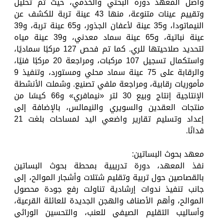
واصل المعهد دوره البحثي والخدمي، حيث تم تحليل
وتقييم عينات متنوعة، منها 43 عينة تربة للكشف عن
النيماتودا، و35 عينة لأعفان الجذور، و65 عينة تربة، و39
عينة نباتية، و65 عينة سماد معدني، و39 عينة مياه
لتحديد صلاحيتها للري. كما تم فحص 127 مركبًا سماديًا،
واستكمال تسجيل 107 مركبات، ومراجعة 20 مركبًا فنيًا،
والرقابة على 75 عينة سماد محلي ومستورد، وتنفيذ 9
مأموريات رقابية، ومراجعة ملفي تصنيع. وشملت الأنشطة
الإنتاجية إنتاج وبيع 30 لتر «نيمافري» و66 كيسًا من
منتجات العقدين والسويري والنيمالس، بالإضافة إلى
إعداد وتسليم تقارير واضعي اليد لمساحات بلغت 21
فدانًا.
معهد بحوث البساتين:
نفذ المعهد، دورة تدريبية بمحطة بحوث البساتين
بالقصاصين حول تربية وتقليم شتلات وأشجار الموالح، إلى
جانب تنفيذ ندوات إرشادية تناولت رفع جودة محصول
الموالح، وأهم الأصناف والهجن الجديدة للعائلة القرعية،
وأساليب التقليم الصيفي للعنب، والتحسين الوراثي