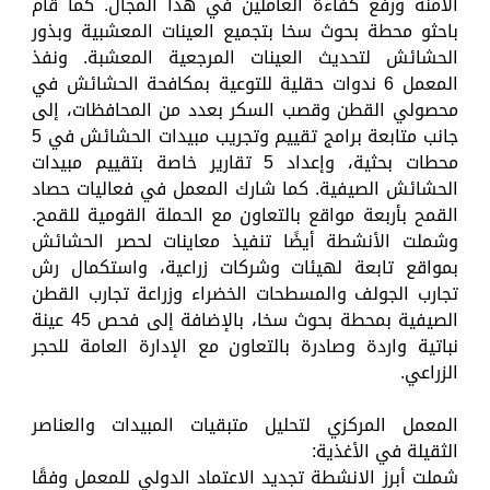
الآمنة ورفع كفاءة العاملين في هذا المجال. كما قام
باحثو محطة بحوث سخا بتجميع العينات المعشبية وبذور
الحشائش لتحديث العينات المرجعية المعشبة. ونفذ
المعمل 6 ندوات حقلية للتوعية بمكافحة الحشائش في
محصولي القطن وقصب السكر بعدد من المحافظات، إلى
جانب متابعة برامج تقييم وتجريب مبيدات الحشائش في 5
محطات بحثية، وإعداد 5 تقارير خاصة بتقييم مبيدات
الحشائش الصيفية. كما شارك المعمل في فعاليات حصاد
القمح بأربعة مواقع بالتعاون مع الحملة القومية للقمح.
وشملت الأنشطة أيضًا تنفيذ معاينات لحصر الحشائش
بمواقع تابعة لهيئات وشركات زراعية، واستكمال رش
تجارب الجولف والمسطحات الخضراء وزراعة تجارب القطن
الصيفية بمحطة بحوث سخا، بالإضافة إلى فحص 45 عينة
نباتية واردة وصادرة بالتعاون مع الإدارة العامة للحجر
الزراعي.
المعمل المركزي لتحليل متبقيات المبيدات والعناصر
الثقيلة في الأغذية:
شملت أبرز الانشطة تجديد الاعتماد الدولي للمعمل وفقًا