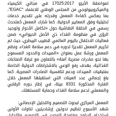
لمواصفة الأيزو 17025:2017 في مجالي الكيمياء
والميكروبيولوجي من المجلس الوطني للاعتماد “EGAC”،
بما يعكس كفاءة المعمل وقدرته على تقديم خدمات
تحليلية وفق المعايير الدولية. كما شارك المعمل كمتحدث
رسمي في الحلقة النقاشية حول «تكامل الأدوار وتوحيد
الرؤى في منظومة الغذاء ذي الأصل الحيواني» ضمن
فعاليات الاحتفال باليوم العالمي للطبيب البيطري، حيث تم
تكريم المعمل تقديرًا لدوره في دعم سلامة الغذاء. ونظم
المعمل ورشة عمل بعنوان «المبيدات والحدود المسموح
بها نحو صادرات مصرية آمنة» بالتعاون مع غرفة الصناعات
الغذائية، بهدف رفع الوعي بالاشتراطات الدولية الخاصة
بمتبقيات المبيدات ودعم تنافسية الصادرات المصرية. كما
بلغ إجمالي عدد العينات التي استقبلها المعمل خلال
الفترة المذكورة 8331 عينة، في إطار دوره الرقابي
والمعملي لدعم سلامة الغذاء وحماية المستهلك.
المعمل المركزي لبحوث التصميم والتحليل الإحصائي:
شهد الأسبوع تنظيم ندوتين إرشاديتين، تناولت الأولى
استخدام البرامج مفتوحة المصدر في التصميم والتحليل