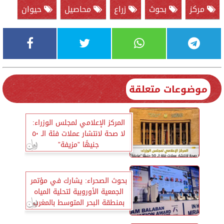
مركز
بحوث
زراع
محاصيل
حيوان
موضوعات متعلقة
المركز الإعلامي لمجلس الوزراء:
لا صحة لانتشار عملات فئة الـ ٥٠
جنيهًا ”مزيفة”
بحوث الصحراء: يشارك في مؤتمر
الجمعية الأوروبية لتحلية المياه
بمنطقة البحر المتوسط بالمغرب