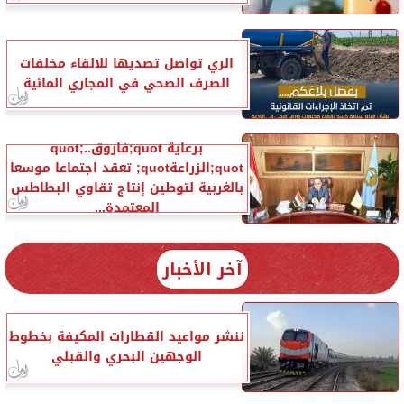
الري تواصل تصديها للالقاء مخلفات
الصرف الصحي في المجاري المائية
برعاية quot;فاروقquot;..
quot;الزراعةquot; تعقد اجتماعا موسعا
بالغربية لتوطين إنتاج تقاوي البطاطس
المعتمدة...
آخر الأخبار
ننشر مواعيد القطارات المكيفة بخطوط
الوجهين البحري والقبلي