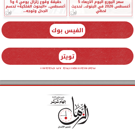
سعر اليورو اليوم الأربعاء 5
حقيقة وقوع زلزال يومي 4 و5
أغسطس 2026 في البنوك.. تحديث
أغسطس.. «البحوث الفلكية» تحسم
لحظي
الجدل وتوجه...
الفيس بوك
تويتر
Tweets by elzmannewseg