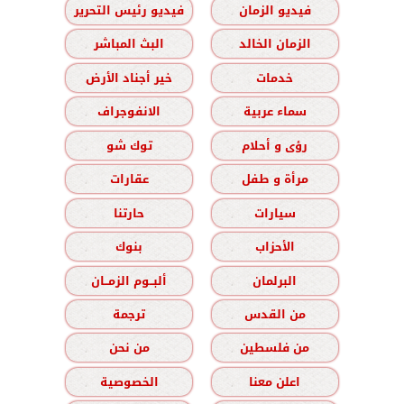
فيديو الزمان
فيديو رئيس التحرير
الزمان الخالد
البث المباشر
خدمات
خير أجناد الأرض
سماء عربية
الانفوجراف
رؤى و أحلام
توك شو
مرأة و طفل
عقارات
سيارات
حارتنا
الأحزاب
بنوك
البرلمان
ألبــوم الزمــان
من القدس
ترجمة
من فلسطين
من نحن
اعلن معنا
الخصوصية