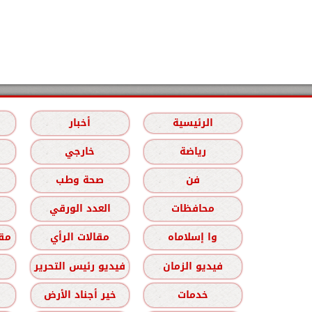
الرئيسية
أخبار
رياضة
خارجي
فن
صحة وطب
محافظات
العدد الورقي
وا إسلاماه
مقالات الرأي
مقا
فيديو الزمان
فيديو رئيس التحرير
خدمات
خير أجناد الأرض