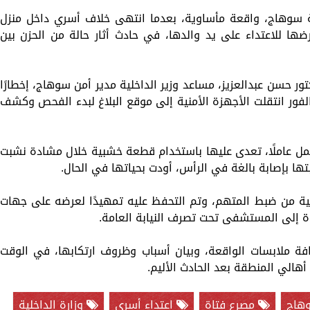
وهاج، واقعة مأساوية، بعدما انتهى خلاف أسري داخل منزل
ن العمر 15 عامًا، إثر تعرضها للاعتداء على يد والدها، في حادث أثار حالة من الحزن بين
ور حسن عبدالعزيز، مساعد وزير الداخلية مدير أمن سوهاج، إخطارًا
الفور انتقلت الأجهزة الأمنية إلى موقع البلاغ لبدء الفحص وكشف
يعمل عاملًا، تعدى عليها باستخدام قطعة خشبية خلال مشادة نشبت
ها بإصابة بالغة في الرأس، أودت بحياتها في الحال.
نية من ضبط المتهم، وتم التحفظ عليه تمهيدًا لعرضه على جهات
اة إلى المستشفى تحت تصرف النيابة العامة.
فة ملابسات الواقعة، وبيان أسباب وظروف ارتكابها، في الوقت
هالي المنطقة بعد الحادث الأليم.
هاج
مصرع فتاة
اعتداء أسري
وزارة الداخلية