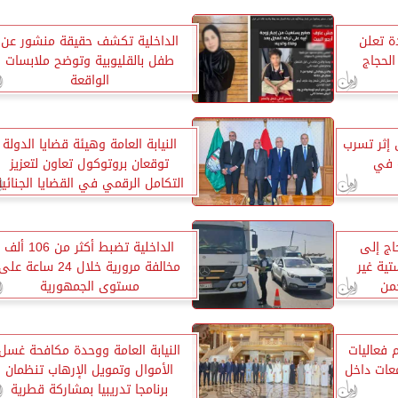
ة تعلن
الداخلية تكشف حقيقة منشور عن
الحجاج
طفل بالقليوبية وتوضح ملابسات
الواقعة
 إثر تسرب
النيابة العامة وهيئة قضايا الدولة
ه في
توقعان بروتوكول تعاون لتعزيز
التكامل الرقمي في القضايا الجنائية
18 ألف حاج إلى
الداخلية تضبط أكثر من 106 ألف
ية غير
مخالفة مرورية خلال 24 ساعة على
من
مستوى الجمهورية
 فعاليات
النيابة العامة ووحدة مكافحة غسل
معات داخل
الأموال وتمويل الإرهاب تنظمان
برنامجا تدريبيا بمشاركة قطرية