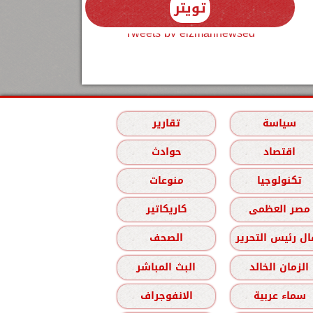
تويتر
Tweets by elzmannewseg
سياسة
تقارير
اقتصاد
حوادث
تكنولوجيا
منوعات
مصر العظمى
كاريكاتير
ل رئيس التحرير
الصحف
الزمان الخالد
البث المباشر
سماء عربية
الانفوجراف