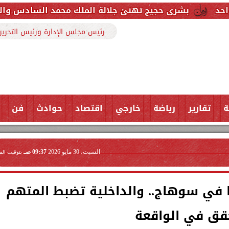
جيج تهنئ جلالة الملك محمد السادس والشعب المغربي بمن
رئيس مجلس الإدارة ورئيس التحرير
ة
تقارير
رياضة
خارجي
اقتصاد
حوادث
فن
السبت، 30 مايو 2026
09:37 صـ
بتوقيت الق
 في سوهاج.. والداخلية تضبط المتهم
قق في الواقعة