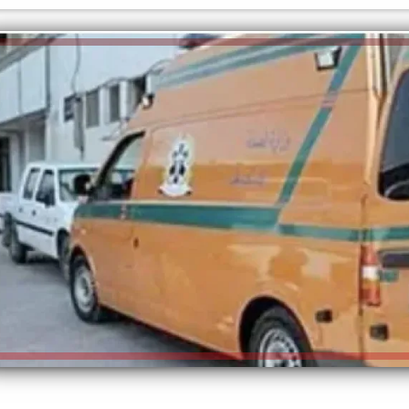
الكاتبة إلهام شرشر تهنئ الرئيس
السيسي بعيد ميلاده وتُشيد بجهوده
إلهام شرشر تكتب: دي مبقتش كورة..
في بناء الدولة
دي سياسة