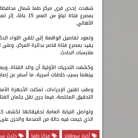
شهدت إحدى قرى مركز طما شمال محافظة س
بمصرع فتاة تبلغ م
الأهالي.
وتعود تفاصيل الواقعة إلى تلقي اللواء الدكت
يفيد بمصرع فتاة قاصر بدائرة المركز، وعلى 
ملابسات الحادث.
وكشفت التحريات الأولية أن والد الفتاة، و
بينهما بسبب خلافات أسرية، ما أسفر عن إصابت
وعقب تقنين الإجراءات، تمكنت الأجهزة الأم
التحقيق المختصة، فيما جرى نقل جثمان الفت
وتواصل النيابة العامة تحقيقاتها لكشف كا
الذي خيمت فيه حالة من الصدمة والحزن على أ
أخبار سوهاج
مركز طما
حادث سو