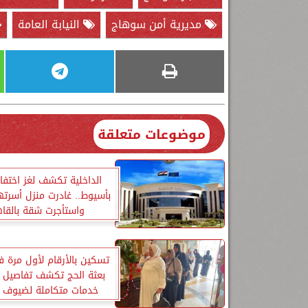
مديرية أمن سوهاج
النيابة العامة
موضوعات متعلقة
الداخلية تكشف لغز اختفا
بأسيوط.. غادرت منزل أسرتها
واستأجرت شقة بالقاه
تسكين بالأرقام لأول مرة 
بعثة الحج تكشف تفاصيل 
خدمات متكاملة لضيوف ا