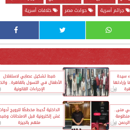
جرائم أسرية
حوادث مصر
خلافات أسرية
ء سيدة
ضبط تشكيل عصابي لاستغلال
 بإرادتها
الأطفال في التسول بالقاهرة.. واتخا
رة
الإجراءات القانونية
في منى..
الداخلية تُحبط مخططًا لترويج أدوات
منظومة
غش إلكترونية قبل الامتحانات وضبط
لرحمن
متهم بالجيزة