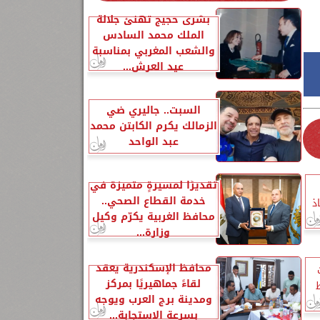
بشرى حجيج تهنئ جلالة
الملك محمد السادس
والشعب المغربي بمناسبة
عيد العرش...
السبت.. جاليري ضي
الزمالك يكرم الكابتن محمد
عبد الواحد
تقديرًا لمسيرةٍ متميزة في
خدمة القطاع الصحي..
ذ
محافظ الغربية يكرّم وكيل
وزارة...
محافظ الإسكندرية يعقد
لقاءً جماهيريًا بمركز
ومدينة برج العرب ويوجه
بسرعة الاستجابة...