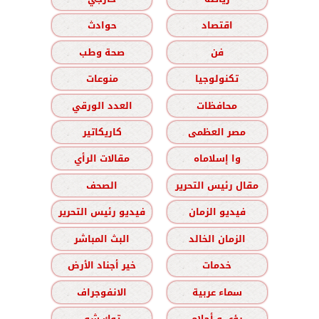
اقتصاد
حوادث
فن
صحة وطب
تكنولوجيا
منوعات
محافظات
العدد الورقي
مصر العظمى
كاريكاتير
وا إسلاماه
مقالات الرأي
مقال رئيس التحرير
الصحف
فيديو الزمان
فيديو رئيس التحرير
الزمان الخالد
البث المباشر
خدمات
خير أجناد الأرض
سماء عربية
الانفوجراف
رؤى و أحلام
توك شو