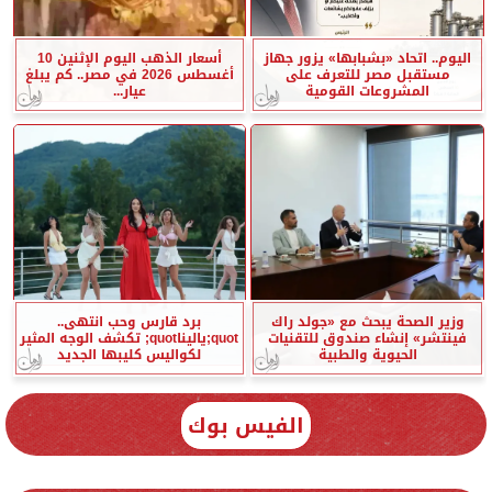
اليوم.. اتحاد «بشبابها» يزور جهاز
أسعار الذهب اليوم الإثنين 10
مستقبل مصر للتعرف على
أغسطس 2026 في مصر.. كم يبلغ
المشروعات القومية
عيار...
وزير الصحة يبحث مع «جولد راك
برد قارس وحب انتهى..
فينتشر» إنشاء صندوق للتقنيات
quot;ياليناquot; تكشف الوجه المثير
الحيوية والطبية
لكواليس كليبها الجديد
الفيس بوك