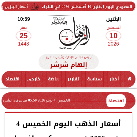
20 في البنوك
أسعار البنزين والسولار اليوم.. هل
الإثنين
10:59
أغسطس
صفر
25
10
1448
2026
رئيس مجلس الإدارة ورئيس التحرير
إلهام شرشر
أخبار
سياسة
تقارير
رياضة
خارجي
اقتصاد
اقتصاد
الخميس، 4 يونيو 2026
05:50 صـ
بتوقيت القاهرة
أسعار الذهب اليوم الخميس 4