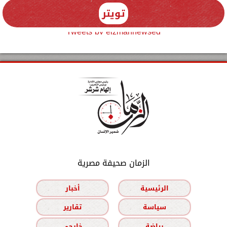
تويتر
Tweets by elzmannewseg
الزمان صحيفة مصرية
الرئيسية
أخبار
سياسة
تقارير
رياضة
خارجي