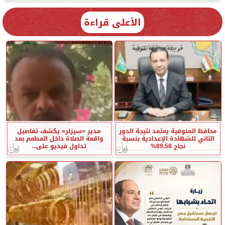
الأعلى قراءة
محافظ المنوفية يعتمد نتيجة الدور
مدير «سيزلر» يكشف تفاصيل
الثاني للشهادة الإعدادية بنسبة
واقعة الصلاة داخل المطعم بعد
نجاح 89.58%
تداول فيديو على...