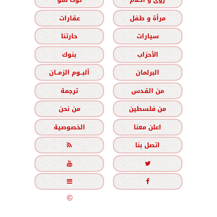
مرأة و طفل
عقارات
سيارات
حارتنا
الأحزاب
بنوك
البرلمان
ألبــوم الزمــان
من القدس
ترجمة
من فلسطين
من نحن
اعلن معنا
الخصوصية
اتصل بنا





جميع الحقوق محفوظة
©