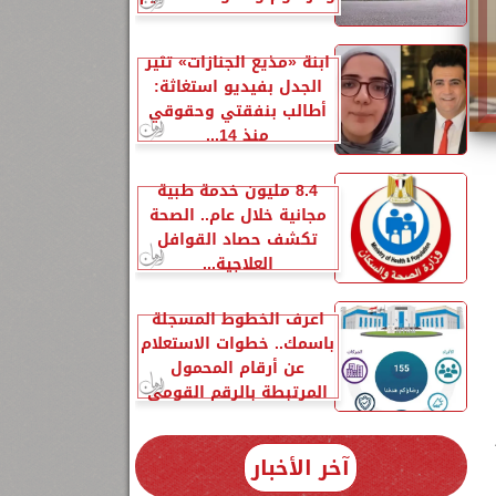
ابنة «مذيع الجنازات» تثير
الجدل بفيديو استغاثة:
أطالب بنفقتي وحقوقي
منذ 14...
8.4 مليون خدمة طبية
مجانية خلال عام.. الصحة
تكشف حصاد القوافل
العلاجية...
اعرف الخطوط المسجلة
باسمك.. خطوات الاستعلام
عن أرقام المحمول
المرتبطة بالرقم القومي
آخر الأخبار