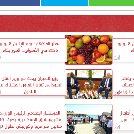
أسعار الأسماك اليوم الإثنين 8 يونيو
أسعار الفاكهة اليوم الإثنين 8 ي
2026 في الأسواق.. الموز بكام
 يفتتح
وزير الطيران يبحث مع وزير النقل
لحساب
السوداني تعزيز التعاون المشترك بي
 الزراعي
البلدين
ى أطفال
المستشار الإعلامي لرئيس الوزراء:
. أمين
مشروع شرق الإسكندرية يض
ملايين متر مربع وكور
كم