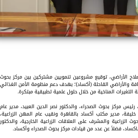
صلاح الأراضي، توقيع مشروعين تنمويين مشتركين بين مركز بحوث
جافة والأراضي القاحلة (أكساد)؛ بهدف دعم منظومة الأمن الغذائي
 التغيرات المناخية من خلال حلول علمية تطبيقية مبتكرة.
يس مركز بحوث الصحراء، والدكتور نصر الدين العبيد، مدير عام
خليفة، مدير مكتب أكساد بالقاهرة ونقيب عام المهن الزراعية،
 الزراعية والمشرف على العلاقات الزراعية الخارجية، والدكتور
 باكساد، فضلاً عن عدد من قيادات مركز بحوث الصحراء وأكساد.