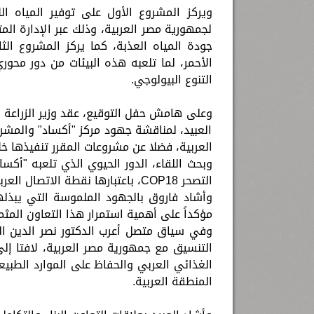
ويركز المشروع الأول على توفير المياه ال
لجمهورية مصر العربية، وذلك عبر الإدارة الم
جودة المياه العذبة، كما يركز المشروع ال
الأحمر، لما تلعبه هذه البيئات من دور محو
التنوع البيولوجي.
وعلى هامش حفل التوقيع، عقد وزير الزراعة وا
العبيد، لمناقشة جهود مركز "أكساد" والمشر
العربية، فضلا عن مشروعات المقرر تنفيذها خلا
وبحث اللقاء، الدور الحيوي الذي تلعبه "أكسا
التصحر COP18، باعتبارها نقطة الاتصال العربية الرسمية لهذا الملف.
وأشاد فاروق بالجهود الملموسة التي يبذله
مؤكداً على أهمية استمرار هذا التعاون المثمر
وفي سياق متصل أعرب الدكتور نصر الدين العب
التنسيق مع جمهورية مصر العربية، لافتا إلى 
الغذائي العربي والحفاظ على الموارد الطبي
المنطقة العربية.