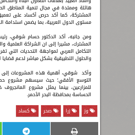
وأشاد العبيد بعلاقات التعاون البناء والتكا
هائلة وممتدة في مجال تنمية المناطق الصح
المشتركة، كما أكد حرص أكساد على تعميق 
مستوى الدول العربية، بما يضمن استدامة ال
ومن جانبه، أكد الدكتور حسام شوقي، رئيس 
المشترك، مشيرا إلى ان الشراكة العلمية والب
التكامل العربي لمواجهة التحديات التي تفرض
والحلول التطبيقية بشكل مباشر لدعم قضايا ال
وأكد شوقي، أهمية هذه المشروعات إلى تح
التوسع الأفقي؛ حيث سيسهم مشروع حماية
للمزارعين، بينما يمثل مشروع المانجروف خط
الحساسة بمحافظة البحر الأحمر.
وز
زرا
صحر
كساد