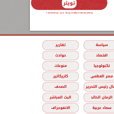
تويتر
Tweets by elzmannewseg
سياسة
تقارير
اقتصاد
حوادث
تكنولوجيا
منوعات
مصر العظمى
كاريكاتير
ل رئيس التحرير
الصحف
الزمان الخالد
البث المباشر
سماء عربية
الانفوجراف