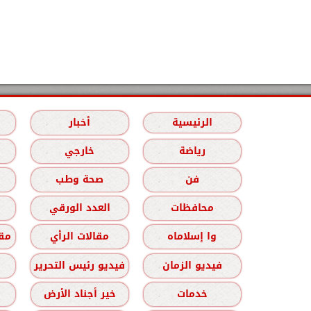
الرئيسية
أخبار
رياضة
خارجي
فن
صحة وطب
محافظات
العدد الورقي
وا إسلاماه
مقالات الرأي
مقا
فيديو الزمان
فيديو رئيس التحرير
خدمات
خير أجناد الأرض