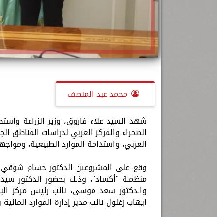
محمد عبد المنصف
​شهد السيد علاء فاروق، وزير الزراعة واست
الصحراء والمركز العربي لدراسات المناطق ال
العربي، واستدامة الموارد الطبيعية، ومواجهة
​وقع على المشروعين الدكتور حسام شوقي، رئ
منظمـة "أكساد"، وذلك بحضور الدكتور سيد 
والدكتور سعد موسى، نائب رئيس مركز البحوث
ايهاب زغلول نائب مدير إدارة الموارد المائية