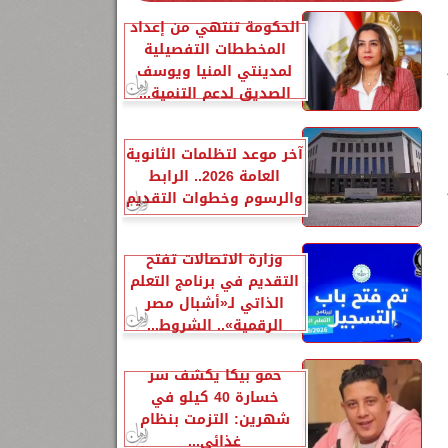
الحكومة تنتهي من إعداد
المخططات التفصيلية
لمدينتي المنيا ويوسف
الصديق لدعم التنمية...
آخر موعد لتظلمات الثانوية
العامة 2026.. الرابط
والرسوم وخطوات التقديم
وزارة الاتصالات تفتح
التقديم في برنامج التعلم
الذاتي لـ«أشبال مصر
الرقمية».. الشروط...
حمو بيكا يكشف سر
خسارة 40 كيلو في
شهرين: التزمت بنظام
غذائي...