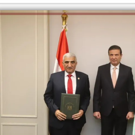
الكاتبة إلهام شرشر تهنئ الرئيس
السيسي بعيد ميلاده وتُشيد بجهوده
إلهام شرشر تكتب: دي مبقتش كورة..
في بناء الدولة
دي سياسة