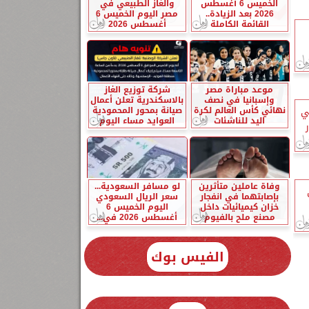
الخميس 6 أغسطس
والغاز الطبيعي في
2026 بعد الزيادة..
مصر اليوم الخميس 6
القائمة الكاملة
أغسطس 2026
موعد مباراة مصر
شركة توزيع الغاز
وإسبانيا في نصف
بالاسكندرية تعلن أعمال
نهائي كأس العالم لكرة
صيانة بمحور المحمودية
ي
اليد للناشئات
العوايد مساء اليوم
وفاة عاملين متأثرين
لو مسافر السعودية...
بإصابتهما في انفجار
سعر الريال السعودي
خزان كيميائيات داخل
اليوم الخميس 6
مصنع ملح بالفيوم
أغسطس 2026 في...
الفيس بوك