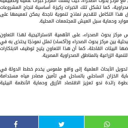
مل مع مركز بحوث الصحراء، حيث يمتلك المركز خبرات علمية وتطبيقية
راوية، كما تشكل تلك الخبرات ركيزة أساسية لنجاح المشروعات
هذا التكامل لتقديم نماذج تنموية ناجحة يمكن تعميمها على
موارد وحماية سبل العيش للمجتمعات المحلية.
مركز بحوث الصحراء، على الأهمية الاستراتيجية لهذا التعاون
حثية بين مركز بحوث الصحراء و(أكساد) تمثل نموذجًا يحتذى به في
ها البيئات القاحلة، كما أن هذا التعاون يتيح توظيف الابتكارات
تنمية الزراعية بالمناطق الصحراوية المصرية.
ويل الأبحاث العلمية إلى واقع ملموس يخدم خطط الدولة في
 الخزان الساحلي بالساحل في تأمين مصادر مياه مستدامة
وة رائدة نحو تعزيز الاقتصاد الأزرق وحماية الأنظمة البيئية