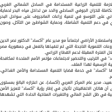
لازمة للتنمية الزراعية المستدامة في الساحل الشمالي الغربي
تكاملة للخزان الجوفي الساحلي والحد من تداخل مياه البحر لحماية
ثاني على التوسع في تنمية زراعات المانجروف على سواحل البحر
ري في دعم التنمية الشاملة، وحماية الشواطئ من التآكل، وصون
ستصلاح الأراضي اجتماعاً مع مدير عام "أكساد" الدكتور نصر الدين
وعات التنموية الناجحة التي تم تنفيذها بالفعل في جمهورية مصر
ل الفترة المقبلة لدعم القطاع الزراعي.
د" في الترتيب والتحضير لاجتماعات مؤتمر الأمم المتحدة لمكافحة
ا "أكساد" في خدمة قضايا التنمية المستدامة والأمن الغذائي،
.
يد، مدير عام المركز العربي (أكساد)، عن اعتزازه البالغ بمستوى
أن هاتان الاتفاقيتان تأتيان في إطار رؤية "أكساد" لتعزيز الأمن
عية في ظل الشح المائي والتغيرات المناخية الحادة التي تشهدها