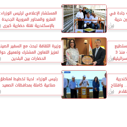
ة جادة في
المستشار الإعلامي لرئيس الوزراء:
ن حرية
المترو والمحاور المرورية الجديدة
بالإسكندرية نقلة حضارية كبرى
 نستطيع
وزيرة الثقافة تبحث مع السفير الصين
الوصول للأراضي الزراعية منذ 3
تعزيز التعاون المشترك وتعميق حوار
رائيلية
الحضارات بين البلدين
كندرية
رئيس الوزراء: لدينا تخطيط لمناطق
وافتتاح
صناعية كاملة بمحافظات الصعيد
قادم