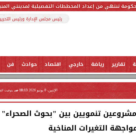
عداد المخططات التفصيلية لمدينتي المنيا ويوسف الصديق ل
رئيس مجلس الإدارة ورئيس التحرير
ة
تقارير
رياضة
خارجي
اقتصاد
حوادث
فن
الإثنين، 8 يونيو 2026
10:13 صـ
بتوقيت الق
مشروعين تنمويين بين "بحوث الصحراء"
واجهة التغيرات المناخية