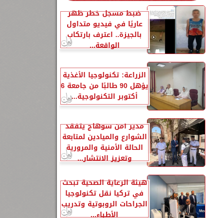
ضبط مسجل خطر ظهر
عاريًا في فيديو متداول
بالجيزة.. اعترف بارتكاب
الواقعة...
الزراعة: تكنولوجيا الأغذية
يؤهل 90 طالبًا من جامعة 6
أكتوبر التكنولوجية...
مدير أمن سوهاج يتفقد
الشوارع والميادين لمتابعة
الحالة الأمنية والمرورية
وتعزيز الانتشار...
هيئة الرعاية الصحية تبحث
في تركيا نقل تكنولوجيا
الجراحات الروبوتية وتدريب
الأطباء...