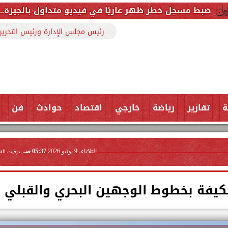
هر عاريًا في فيديو متداول بالجيزة.. اعترف بارتكاب الوا
رئيس مجلس الإدارة ورئيس التحرير
ة
تقارير
رياضة
خارجي
اقتصاد
حوادث
فن
الثلاثاء، 9 يونيو 2026
05:37 صـ
بتوقيت الق
مكيفة بخطوط الوجهين البحري والقبلي