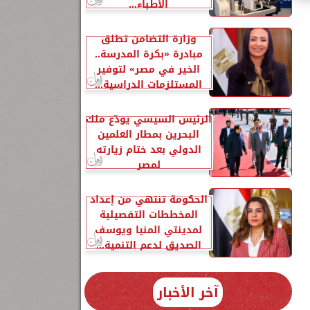
الأطباء...
وزارة التضامن تطلق
مبادرة «بكرة المدرسة..
الخير في مصر» لتوفير
ى
المستلزمات الدراسية...
الرئيس السيسي يودّع ملك
البحرين بمطار العلمين
الدولي بعد ختام زيارته
لمصر
الحكومة تنتهي من إعداد
المخططات التفصيلية
لمدينتي المنيا ويوسف
الصديق لدعم التنمية...
آخر الأخبار