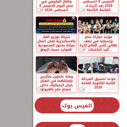
الخميس 6 أغسطس
والغاز الطبيعي في
2026 بعد الزيادة..
مصر اليوم الخميس 6
القائمة الكاملة
أغسطس 2026
موعد مباراة مصر
شركة توزيع الغاز
وإسبانيا في نصف
بالاسكندرية تعلن أعمال
نهائي كأس العالم لكرة
صيانة بمحور المحمودية
اليد للناشئات
العوايد مساء اليوم
وفاة عاملين متأثرين
موعد تنسيق المرحلة
بإصابتهما في انفجار
الثانية للثانوية العامة
خزان كيميائيات داخل
2026
مصنع ملح بالفيوم
الفيس بوك