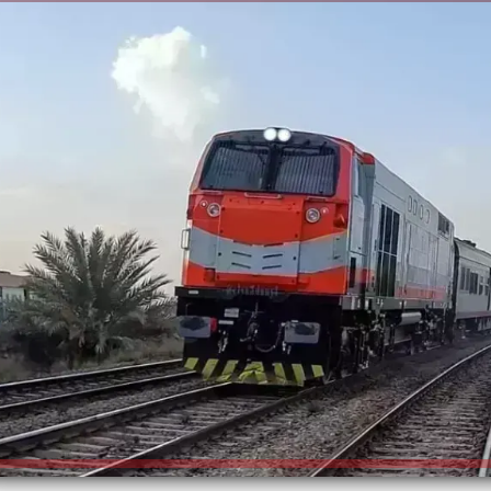
الكاتبة إلهام شرشر تهنئ الرئيس
السيسي بعيد ميلاده وتُشيد بجهوده
إلهام شرشر تكتب: دي مبقتش كورة..
في بناء الدولة
دي سياسة