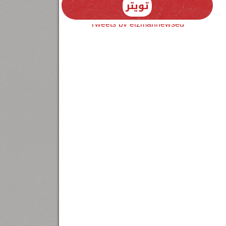
تويتر
Tweets by elzmannewseg