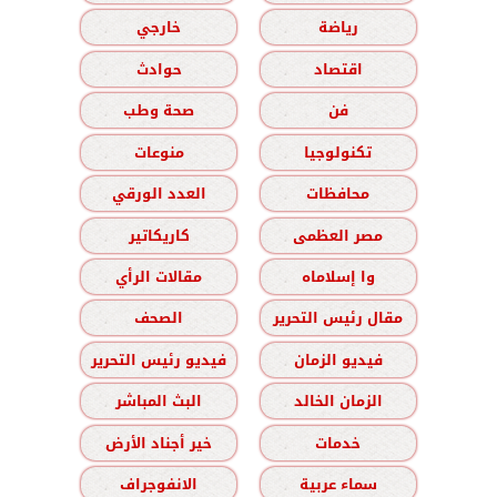
رياضة
خارجي
اقتصاد
حوادث
فن
صحة وطب
تكنولوجيا
منوعات
محافظات
العدد الورقي
مصر العظمى
كاريكاتير
وا إسلاماه
مقالات الرأي
مقال رئيس التحرير
الصحف
فيديو الزمان
فيديو رئيس التحرير
الزمان الخالد
البث المباشر
خدمات
خير أجناد الأرض
سماء عربية
الانفوجراف