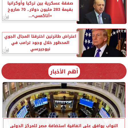
صفقة عسكرية بين تركيا وأوكرانيا
بقيمة 283 مليون دولار.. 70 صاروخ
«أتاكمس»...
اعتراض طائرتين اخترقتا المجال الجوي
المحظور خلال وجود ترامب في
نيوجيرسي
أهم الأخبار
النواب يوافق على اتفاقية استضافة مصر للمركز الدولي