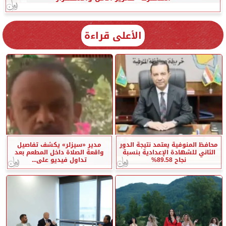
الأعلى قراءة
محافظ المنوفية يعتمد نتيجة الدور
مدير «سيزلر» يكشف تفاصيل
الثاني للشهادة الإعدادية بنسبة
واقعة الصلاة داخل المطعم بعد
نجاح 89.58%
تداول فيديو على...