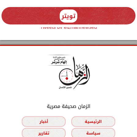
تويتر
Tweets by elzmannewseg
الزمان صحيفة مصرية
الرئيسية
أخبار
سياسة
تقارير