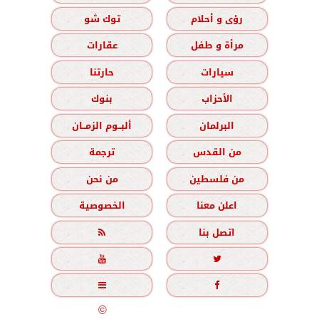
رؤى و أحلام
توك شو
مرأة و طفل
عقارات
سيارات
حارتنا
الأحزاب
بنوك
البرلمان
ألبــوم الزمــان
من القدس
ترجمة
من فلسطين
من نحن
اعلن معنا
الخصوصية
اتصل بنا





جميع الحقوق محفوظة
©