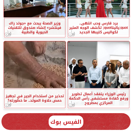
برد قارس وحب انتهى..
وزير الصحة يبحث مع «جولد راك
quot;ياليناquot; تكشف الوجه المثير
فينتشر» إنشاء صندوق للتقنيات
لكواليس كليبها الجديد
الحيوية والطبية
رئيس الوزراء يتفقد أعمال تطوير
تحذير من استخدام الجير في تجهيز
ورفع كفاءة مستشفى رأس الحكمة
حمص حلاوة المولد.. ما خطورته؟
المركزي بمطروح
الفيس بوك