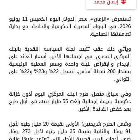
إيمان محمد
تستعرض «الزمان»، سعر الدولار اليوم الخميس 11 يونيو
2026، في البنوك المصرية الحكومية والخاصة، مع بداية
تعاملاتها الصباحية.
ويأتي ذلك عقب تثبيت لجنة السياسة النقدية بالبنك
المركزي المصري، في اجتماعها الأخير، أسعار العائد على
الإيداع والإقراض لليلة واحدة وسعر العملية الرئيسية
بمقدار 200 نقطة أساس، لتسجل 22% و23% و22% على
التوالي.
وفي سياق متصل، طرح البنك المركزي اليوم أذون خزانة
حكومية بقيمة إجمالية بلغت 55 مليار جنيه، في أول طرح
بعد خفض الفائدة الأخير.
وشمل الطرح شريحتين؛ الأولى بقيمة 20 مليار جنيه لأجل
91 يومًا، والثانية بقيمة 35 مليار جنيه لأجل 273 يومًا،
ضمن أدوات الدين قصيرة الأجل التي تعتمد عليها وزارة