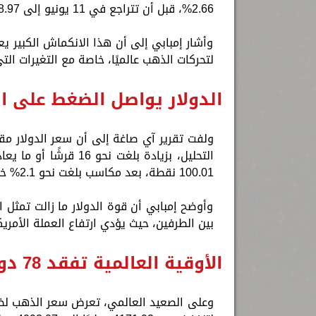
2.66%، قبل أن تتراجع في 11 يونيو إلى 108.97 جنيه بنسبة 1.82%، بانخفاض بلغ 49.28 جنيه خلال يوم واحد.
وأشار إمبابي إلى أن هذا الانكماش الكبير
لتحركات الذهب عالميًا، خاصة مع التغيرات الت
الدولار يواصل الضغط على 
100.01 نقطة، بعد مكاسب بلغت نحو 2.1% خلال الشهر الماضي، مدعومًا بقوة بيانات الاقتصاد الأمريكي.
وأوضح إمبابي أن قوة الدولار ما زالت تمثل الع
بين الطرفين، حيث يؤدي ارتفاع العملة الأمر
الأوقية العالمية تفقد 78 دولارًا