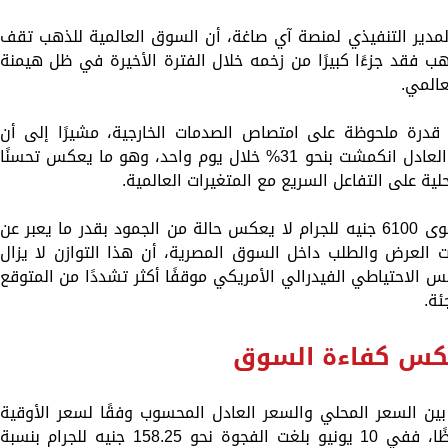
مدير التنفيذي لمنصة آي صاغة، أن السوق العالمية للذهب تقف
هب فقد جزءًا كبيرًا من زخمه خلال الفترة الأخيرة في ظل هيمنة
عالمي.
درة ملحوظة على امتصاص الصدمات الخارجية، مشيرًا إلى أن
الفجوة السعرية بين السعر المحلي والسعر العادل انكمشت بنحو 31% خلال يوم واحد، وهو ما يعكس تحسنًا
ية على التفاعل السريع مع المتغيرات العالمية.
وأكد أن استقرار سعر الذهب محليًا عند مستوى 6100 جنيه للجرام لا يعكس حالة من الجمود بقدر ما يعبر عن
 العرض والطلب داخل السوق المصرية، أن هذا التوازن لا يزال
 الاحتياطي الفيدرالي الأمريكي موقفًا أكثر تشددًا من المتوقع
ة.
عكس كفاءة السوق
ين السعر المحلي والسعر العادل المحسوب وفقًا لسعر الأوقية
العالمية وسعر الصرف شهدت تراجعًا ملحوظًا، ففي 10 يونيو بلغت الفجوة نحو 158.25 جنيه للجرام بنسبة