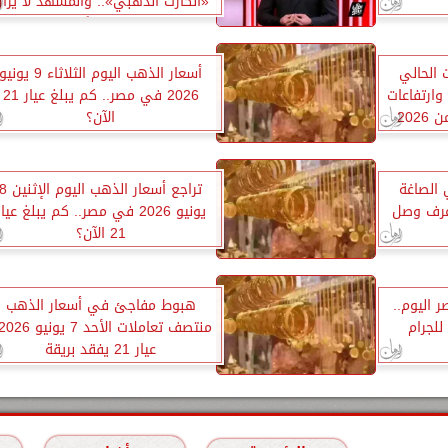
«الكارت الذهبي».. والمشهد لا يزا
مفتوحًا
 الحالي
أسعار الذهب اليوم الثلاثاء 9 يونيو
وارتفاعات
2026 في مصر.. كم يبلغ عيار 21
202
الآن؟
 الصاغة
تراجع أسعار الذهب اليوم الإثني
اعرف وصل
يونيو 2026 في مصر.. كم يبلغ عيار
21 الآن؟
 اليوم..
هبوط مفاجئ في أسعار الذهب
عيار 21 يفقد بريقة