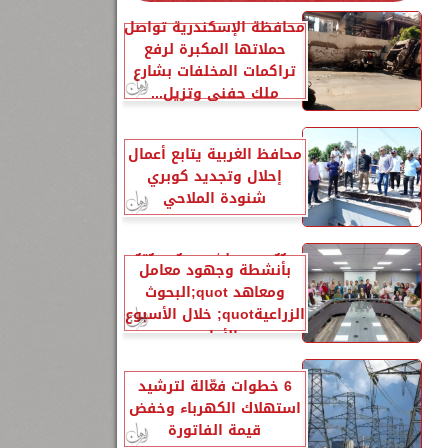
محافظة الإسكندرية تواصل
حملاتها المكبرة لرفع
تراكمات المخلفات بشارع
ملك حفني وتزيل...
محافظ الغربية يتابع أعمال
إحلال وتجديد كوبري
شنودة الملاحي
الزراعةquot; تنشر تقريرًا
بأنشطة وجهود معامل
ومعاهد quot;البحوث
الزراعيةquot; خلال الأسبوع
الأول...
6 خطوات فعّالة لترشيد
استهلاك الكهرباء وخفض
قيمة الفاتورة