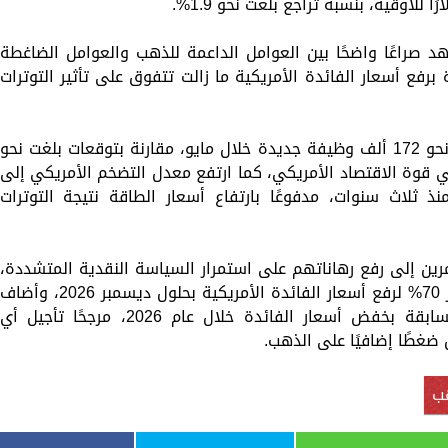
د صراعًا واضحًا بين العوامل الداعمة للذهب والعوامل الضاغطة
ة برفع أسعار الفائدة الأمريكية ما زالت تتفوق على تأثير التوترات
وأوضح التقرير أن الاقتصاد الأمريكي أضاف نحو 172 ألف وظيفة جديدة خلال مايو، مقارنة بتوقعات بلغت نحو
ي قوة الاقتصاد الأمريكي، كما ارتفع معدل التضخم الأمريكي إلى
ذ ثلاث سنوات، مدفوعًا بارتفاع أسعار الطاقة نتيجة التوترات
رين إلى رفع رهاناتهم على استمرار السياسة النقدية المتشددة،
حيث باتت الأسواق تسعر حاليًا احتمالًا يتجاوز 70% لرفع أسعار الفائدة الأمريكية بحلول ديسمبر 2026، وأضاف
أن بنك جولدمان ساكس ألغى توقعاته السابقة بخفض أسعار الفائدة خلال عام 2026، مرجحًا تأجيل أي
ب