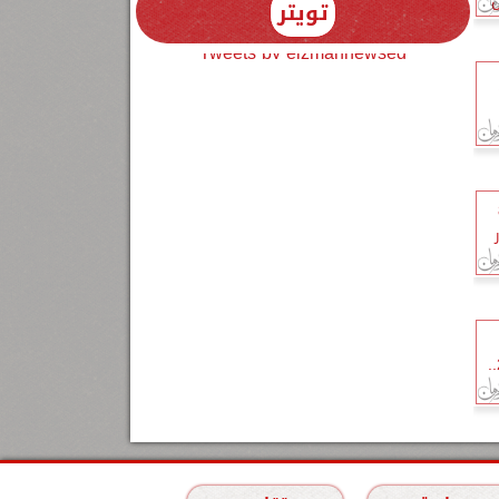
ل
تويتر
Tweets by elzmannewseg
ن 8
منتصف تعاملات الأحد 7 يونيو 2026..