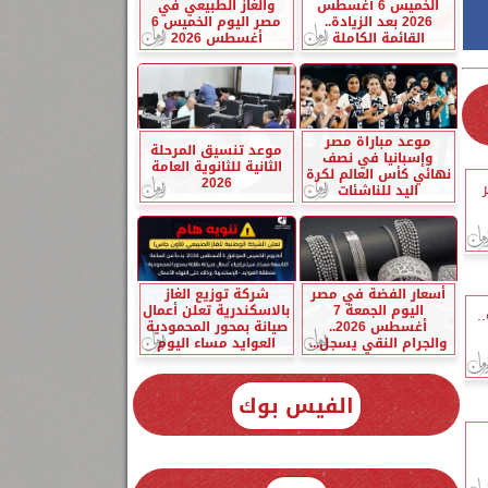
الخميس 6 أغسطس
والغاز الطبيعي في
2026 بعد الزيادة..
مصر اليوم الخميس 6
القائمة الكاملة
أغسطس 2026
موعد مباراة مصر
موعد تنسيق المرحلة
وإسبانيا في نصف
الثانية للثانوية العامة
نهائي كأس العالم لكرة
2026
اليد للناشئات
أسعار الفضة في مصر
شركة توزيع الغاز
اليوم الجمعة 7
بالاسكندرية تعلن أعمال
.
أغسطس 2026..
صيانة بمحور المحمودية
والجرام النقي يسجل...
العوايد مساء اليوم
الفيس بوك