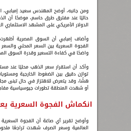
ومن جانبه، أوضح المهندس سعيد إمبابي، ال
حاليًا عند مفترق طرق حاسم، موضحًا أن الذ
الدولار الأمريكي على المشهد الاستثماري ال
وأضاف إمبابي أن السوق المصرية أظهرت ق
واضحًا في كفاءة التسعير وقدرة السوق المحل
توازن دقيق بين الضغوط الخارجية ومستويات
هشًا، وقد يتعرض للاهتزاز في حال تبنى مجلس
أو شهدت المنطقة تطورات جيوسياسية مفاجئ
انكماش الفجوة السعرية ي
وأوضح تقرير آي صاغة أن الفجوة السعرية ب