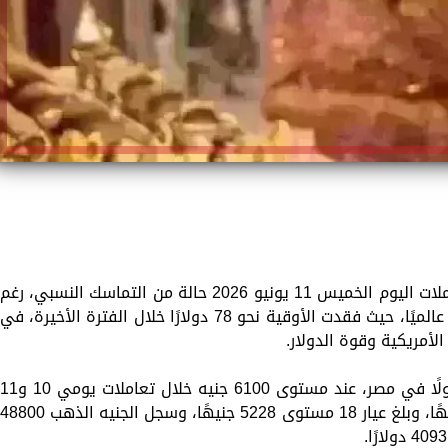
سجل سعر الذهب في مصر خلال منتصف تعاملات اليوم الخميس 11 يونيو 2026 حالة من التماسك النسبي، رغم
استمرار الضغوط القوية على المعدن الأصفر عالميًا، حيث فقدت الأوقية نحو 78 دولارًا خلال الفترة الأخيرة، في
لأمريكية وقوة الدولار.
واستقر سعر جرام الذهب عيار 21، الأكثر تداولًا في مصر، عند مستوى 6100 جنيه خلال تعاملات يومي 10 و
يونيو 2026، فيما سجل عيار 24 نحو 6972 جنيهًا، وبلغ عيار 18 مستوى 5228 جنيهًا، وسجل الجنيه الذهب 8800