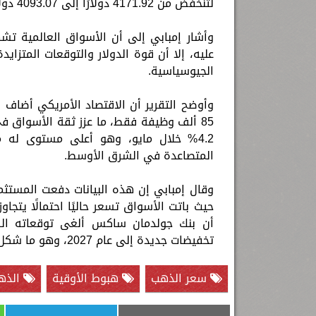
لتنخفض من 4171.92 دولارًا إلى 4093.07 دولارًا للأوقية، بنسبة تراجع بلغت نحو 1.9%.
وأشار إمبابي إلى أن الأسواق العالمية تشه
عليه، إلا أن قوة الدولار والتوقعات المتزايد
الجيوسياسية.
85 ألف وظيفة فقط، ما عزز ثقة الأسواق ف
4.2% خلال مايو، وهو أعلى مستوى له من
المتصاعدة في الشرق الأوسط.
وقال إمبابي إن هذه البيانات دفعت المستثم
تخفيضات جديدة إلى عام 2027، وهو ما شكل ضغطًا إضافيًا على الذهب.
سعر الذهب
هبوط الأوقية
الذه