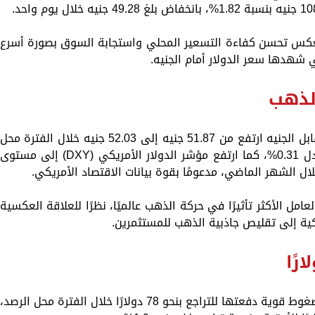
 يعكس تحسن كفاءة التسعير المحلي واستجابة السوق بصورة أسرع
ي شهدها سعر الدولار أمام الجنيه.
الذهب
ولفت تقرير آي صاغة إلى أن سعر الدولار مقابل الجنيه ارتفع من 51.87 جنيه إلى 52.03 جنيه خلال الفترة محل
التحليل، بزيادة بلغت نحو 16 قرشًا أو ما يعادل 0.31%، كما ارتفع مؤشر الدولار الأمريكي (DXY) إلى مستوى
امل الأكثر تأثيرًا في حركة الذهب عالميًا، نظرًا للعلاقة العكسية
يكية إلى تقليص جاذبية الذهب للمستثمرين.
وعلى الصعيد العالمي، تعرض سعر الذهب لضغوط قوية دفعتها للتراجع بنحو 78 دولارًا خلال الفترة محل الرصد،