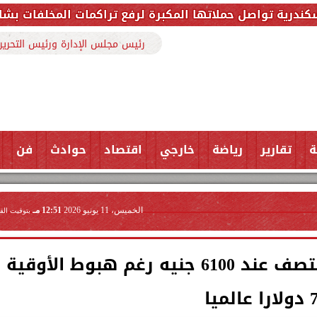
كبرة لرفع تراكمات المخلفات بشارع ملك حفني وتزيل 150 طنًا من المخلف
رئيس مجلس الإدارة ورئيس التحرير
ة
تقارير
رياضة
خارجي
اقتصاد
حوادث
فن
الخميس، 11 يونيو 2026
12:51 مـ
بتوقيت الق
سعر الذهب يتماسك بالمنتصف عند 6100 جنيه رغم هبوط الأوقية
 عالميا