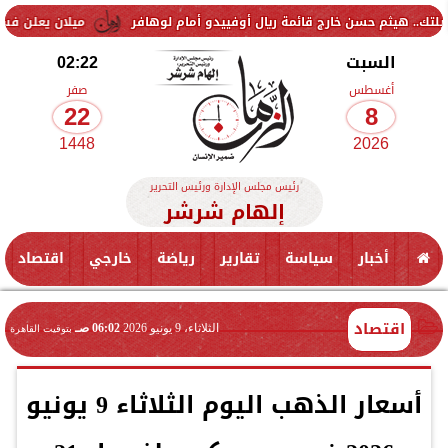
ن خارج قائمة ريال أوفييدو أمام لوهافر
ميلان يعلن فسخ عقد إسماعيل ب
السبت
02:22
أغسطس
صفر
22
8
1448
2026
رئيس مجلس الإدارة ورئيس التحرير
إلهام شرشر
أخبار
سياسة
تقارير
رياضة
خارجي
اقتصاد
اقتصاد
الثلاثاء، 9 يونيو 2026
06:02 صـ
بتوقيت القاهرة
أسعار الذهب اليوم الثلاثاء 9 يونيو