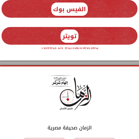
الفيس بوك
تويتر
Tweets by elzmannewseg
الزمان صحيفة مصرية