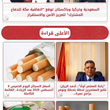
السعودية وتركيا وباكستان توقع ”اتفاقية مكة للدفاع
المشترك” لتعزيز الأمن والاستقرار
الأعلى قراءة
”راحة المعتمر أولًا”.. أحمد الريان:
أسعار السجائر اليوم الخميس 6
نتابع المعتمرين لحظة بلحظة ونوفر
أغسطس 2026 بعد الزيادة.. القائمة
برامج عمرة...
الكاملة