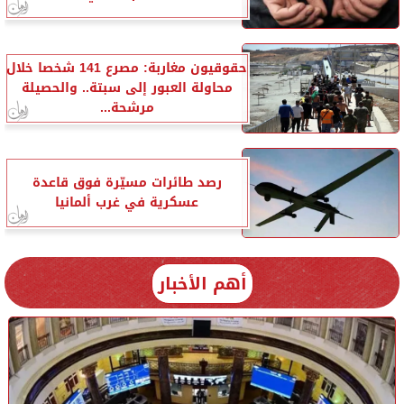
حقوقيون مغاربة: مصرع 141 شخصا خلال
محاولة العبور إلى سبتة.. والحصيلة
مرشحة...
رصد طائرات مسيّرة فوق قاعدة
عسكرية في غرب ألمانيا
أهم الأخبار