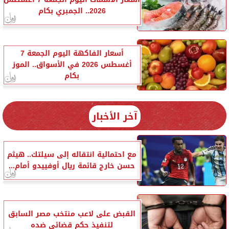
2026.. الجمبري بكام
أسعار الفاكهة اليوم الجمعة 7
أغسطس 2026 في الأسواق.. الموز
بكام
آخر الأخبار
مع احتمالية انتقاله إلى سيلتك.. هيثم
حسن خارج قائمة ريال أوفييدو أمام...
القبض على لاعب منتخب مصر السابق
لتنفيذ حكم قضائي ضده