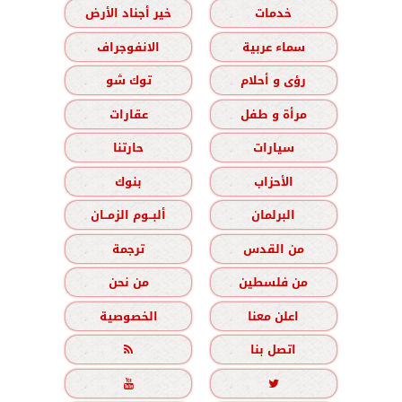
خدمات
خير أجناد الأرض
سماء عربية
الانفوجراف
رؤى و أحلام
توك شو
مرأة و طفل
عقارات
سيارات
حارتنا
الأحزاب
بنوك
البرلمان
ألبــوم الزمــان
من القدس
ترجمة
من فلسطين
من نحن
اعلن معنا
الخصوصية
اتصل بنا


