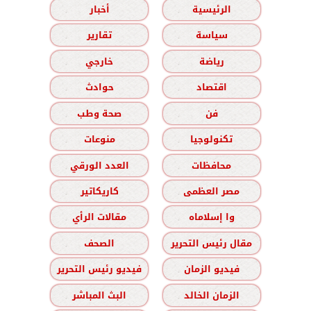
الرئيسية
أخبار
سياسة
تقارير
رياضة
خارجي
اقتصاد
حوادث
فن
صحة وطب
تكنولوجيا
منوعات
محافظات
العدد الورقي
مصر العظمى
كاريكاتير
وا إسلاماه
مقالات الرأي
مقال رئيس التحرير
الصحف
فيديو الزمان
فيديو رئيس التحرير
الزمان الخالد
البث المباشر