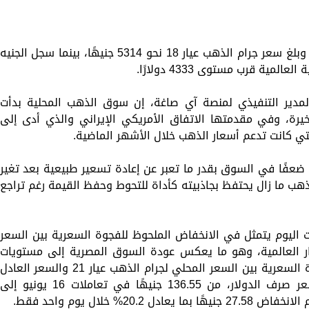
وسجل جرام الذهب عيار 24 نحو 7086 جنيهًا، وبلغ سعر جرام الذهب عيار 18 نحو 5314 جنيهًا، بينما سجل الجنيه
مدير التنفيذي لمنصة آي صاغة، إن سوق الذهب المحلية بدأت
خيرة، وفي مقدمتها الاتفاق الأمريكي الإيراني والذي أدى إلى
تي كانت تدعم أسعار الذهب خلال الأشهر الماضية.
 ضعفًا في السوق بقدر ما تعبر عن إعادة تسعير طبيعية بعد تغير
الذهب ما زال يحتفظ بجاذبيته كأداة للتحوط وحفظ القيمة رغم تراجع
ت اليوم يتمثل في الانخفاض الملحوظ للفجوة السعرية بين السعر
ار العالمية، وهو ما يعكس عودة السوق المصرية إلى مستويات
أعلى من الكفاءة والتوازن، كما تراجع الفجوة السعرية بين السعر المحلي لجرام الذهب عيار 21 والسعر العادل
المحسوب وفقًا لسعر الأوقية العالمية وسعر صرف الدولار، من 136.55 جنيهًا في تعاملات 16 يونيو إلى