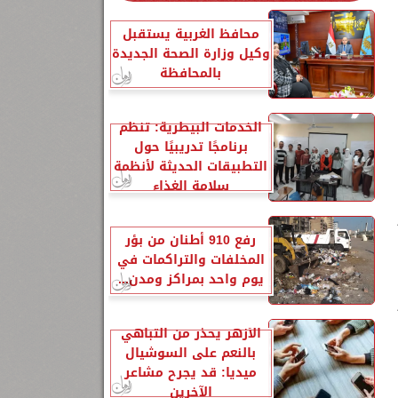
محافظ الغربية يستقبل
وكيل وزارة الصحة الجديدة
بالمحافظة
الخدمات البيطرية: تنظم
برنامجًا تدريبيًا حول
التطبيقات الحديثة لأنظمة
سلامة الغذاء
رفع 910 أطنان من بؤر
المخلفات والتراكمات في
يوم واحد بمراكز ومدن...
الأزهر يحذر من التباهي
بالنعم على السوشيال
ميديا: قد يجرح مشاعر
الآخرين