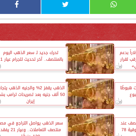
فز فوق 4330 دولاراً بدعم
تحرك جديد لـ سعر الذهب اليوم
قب لقرار
بالمنتصف.. آخر تحديث للجرام عيار 21
ي»
405 جنيهات هبوطًا
الذهب يقفز 2% والجنيه الذهب يتجا
50 ألف جنيه بعد تصريحات ترامب بش
إيران
تصف عند
سعر الذهب يواصل التراجع في مصر
6100 جنيه رغم هبوط الأوقية 78
منتصف التعاملات.. وعيار 21 يفقد