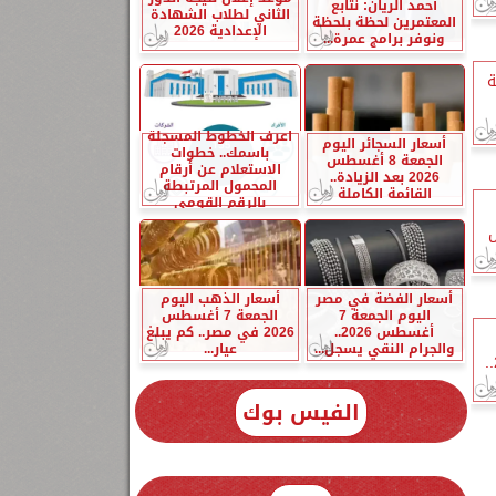
أحمد الريان: نتابع
الثاني لطلاب الشهادة
المعتمرين لحظة بلحظة
الإعدادية 2026
ونوفر برامج عمرة...
ية
اعرف الخطوط المسجلة
أسعار السجائر اليوم
باسمك.. خطوات
الجمعة 8 أغسطس
الاستعلام عن أرقام
2026 بعد الزيادة..
المحمول المرتبطة
القائمة الكاملة
بالرقم القومي
ل
أسعار الفضة في مصر
أسعار الذهب اليوم
اليوم الجمعة 7
الجمعة 7 أغسطس
أغسطس 2026..
2026 في مصر.. كم يبلغ
والجرام النقي يسجل...
عيار...
منتصف تعاملات الأحد 7 يونيو 2026..
الفيس بوك