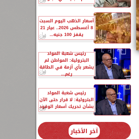
أسعار الذهب اليوم السبت
8 أغسطس 2026.. عيار 21
يقفز 100 جنيه...
رئيس شعبة المواد
البترولية: المواطن لم
يشعر بأي أزمة في الطاقة
رغم...
رئيس شعبة المواد
البترولية: لا قرار حتى الآن
بشأن تحريك أسعار الوقود
آخر الأخبار