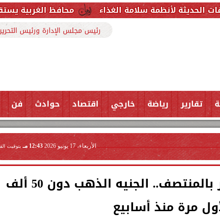
 سلامة الغذاء
محافظ الغربية يستقبل وكيل وزارة الص
رئيس مجلس الإدارة ورئيس التحرير
ة
تقارير
رياضة
خارجي
اقتصاد
حوادث
فن
الأربعاء، 17 يونيو 2026
12:43 مـ
بتوقيت الق
هبوط سعر الذهب مستمر بالمنتصف.. الجنيه الذهب دون 50 ألف
أول مرة منذ أسابيع