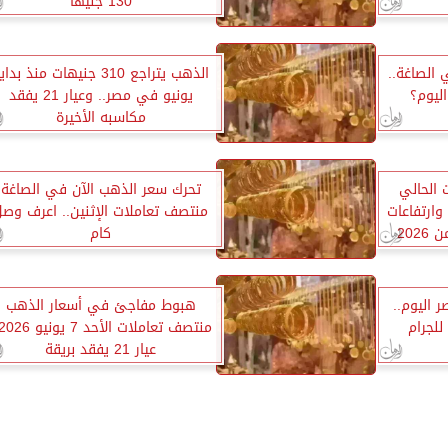
130 جنيهًا
 الصاغة..
الذهب يتراجع 310 جنيهات منذ بدا
ليوم؟
يونيو في مصر.. وعيار 21 يفقد
مكاسبه الأخيرة
 الحالي
تحرك سعر الذهب الآن في الصاغة
وارتفاعات
منتصف تعاملات الإثنين.. اعرف وص
202
كام
 اليوم..
هبوط مفاجئ في أسعار الذهب
عيار 21 يفقد بريقة