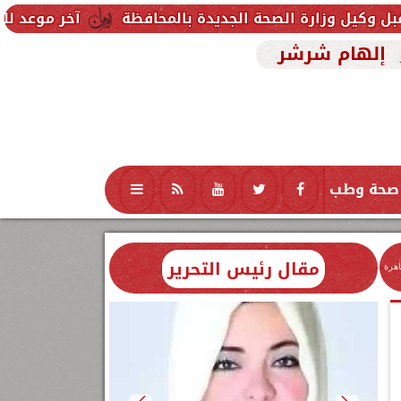
حة الجديدة بالمحافظة
آخر موعد للتقديم في مدارس STEM 2026.. التعليم تحدد موعد اختبارات القبول
إلهام شرشر
صحة وطب
تكنولوجيا
منوعات
محافظات
مقال رئيس التحرير
اهرة