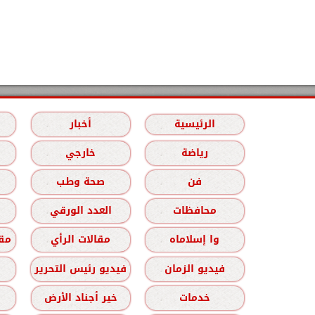
الرئيسية
أخبار
رياضة
خارجي
فن
صحة وطب
محافظات
العدد الورقي
وا إسلاماه
مقالات الرأي
مقا
فيديو الزمان
فيديو رئيس التحرير
خدمات
خير أجناد الأرض