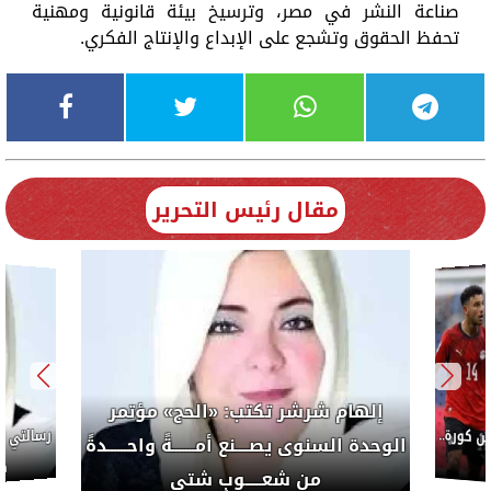
صناعة النشر في مصر، وترسيخ بيئة قانونية ومهنية
تحفظ الحقوق وتشجع على الإبداع والإنتاج الفكري.
مقال رئيس التحرير
إلهام شرشر تكتب: «الحج» مؤتمر
كورة..
الوحدة السنوى يصــــنع أمـــــــةً واحــــــدةً
ضب
من شعـــــوبٍ شتى