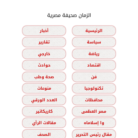
الزمان صحيفة مصرية
الرئيسية
أخبار
سياسة
تقارير
رياضة
خارجي
اقتصاد
حوادث
فن
صحة وطب
تكنولوجيا
منوعات
محافظات
العدد الورقي
مصر العظمى
كاريكاتير
وا إسلاماه
مقالات الرأي
مقال رئيس التحرير
الصحف