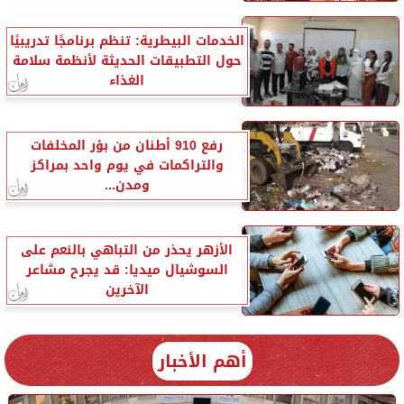
الخدمات البيطرية: تنظم برنامجًا تدريبيًا
حول التطبيقات الحديثة لأنظمة سلامة
الغذاء
رفع 910 أطنان من بؤر المخلفات
والتراكمات في يوم واحد بمراكز
ومدن...
الأزهر يحذر من التباهي بالنعم على
السوشيال ميديا: قد يجرح مشاعر
الآخرين
أهم الأخبار