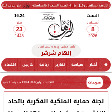
قبل وكيل وزارة الصحة الجديدة بالمحافظة
آخر موعد للتقديم في مدارس STEM 2026.. التعليم تحدد موعد اختبارات 
السبت
16:24
أغسطس
صفر
23
8
1448
2026
رئيس مجلس الإدارة ورئيس التحرير
إلهام شرشر
أخبار
سياسة
تقارير
رياضة
خارجي
اقتصاد
منوعات
الثلاثاء، 7 يوليو 2026
01:44 مـ
بتوقيت القاهرة
لجنة حماية الملكية الفكرية باتحاد