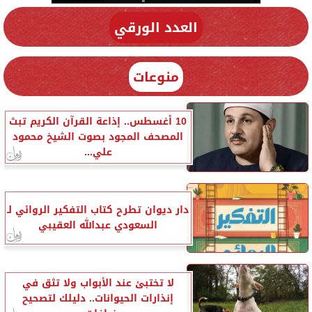
العدد الورقي
منوعات
10 أغسطس.. إذاعة القرآن الكريم تبث
المصحف المجود بصوت الشيخ محمود
علي...
دار ديوان تطرح كتاب التفكير الروائي لـ
السعودي عبدالله العقيبي
لا تختبئ عند الأبواب ولا تثق في
إنذارات الحيوانات.. دليلك لتصحيح