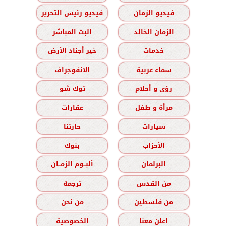
فيديو الزمان
فيديو رئيس التحرير
الزمان الخالد
البث المباشر
خدمات
خير أجناد الأرض
سماء عربية
الانفوجراف
رؤى و أحلام
توك شو
مرأة و طفل
عقارات
سيارات
حارتنا
الأحزاب
بنوك
البرلمان
ألبــوم الزمــان
من القدس
ترجمة
من فلسطين
من نحن
اعلن معنا
الخصوصية