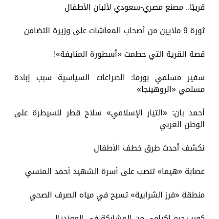
قريبًا.. مصنع مصري-سعودي لألبان الأطفال
ثورة 9 ملايين من أصحاب المعاشات على وزيرة التضامن
قصة القرية التي حطمت «أسطورة المنايفة»!
سفير مسلمي بورما: الصراعات السياسية سبب إبادة
مسلمي «الروهينجا»
أحمد بان: «التيار الإسلامي» سلاح قطر للسيطرة على
الوطن العربي
نكشف أحدث طرق خطف الأطفال
عصابة «هيما» تنصب على أسرة الشهيد أحمد المنسي
منطقة «فرز الشرابية» تسبح في مياه الصرف الصحي
كوبر يحرم إكرامي من المشاركة في المونديال