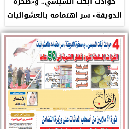
حوادث أبكت السيسي.. و«صخرة
الدويقة» سر اهتمامه بالعشوائيات