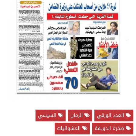
العدد الورقي
الزمان
السيسي
صخرة الدويقة
العشوائيات