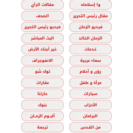
وا إسلاماه
مقالات الرأي
مقال رئيس التحرير
الصحف
فيديو الزمان
فيديو رئيس التحرير
الزمان الخالد
البث المباشر
خدمات
خير أجناد الأرض
سماء عربية
الانفوجراف
رؤى و أحلام
توك شو
مرأة و طفل
عقارات
سيارات
حارتنا
الأحزاب
بنوك
البرلمان
ألبــوم الزمــان
من القدس
ترجمة