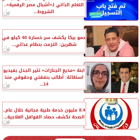
التعلم الذاتي لـ«أشبال مصر الرقمية»..
الشروط...
حمو بيكا يكشف سر خسارة 40 كيلو في
شهرين: التزمت بنظام غذائي...
ابنة «مذيع الجنازات» تثير الجدل بفيديو
استغاثة: أطالب بنفقتي وحقوقي منذ
14...
8.4 مليون خدمة طبية مجانية خلال عام..
الصحة تكشف حصاد القوافل العلاجية...