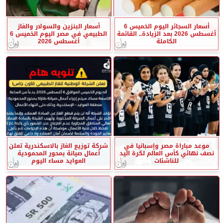
أسعار السجائر اليوم الخميس 6
أسعار البنزين والسولار والغاز
أغسطس 2026 بعد الزيادة.. القائمة
الطبيعي في مصر اليوم الخميس 6
الكاملة
أغسطس 2026
موعد مباراة مصر وإسبانيا في
شركة توزيع الغاز بالاسكندرية تعلن
نصف نهائي كأس العالم لكرة اليد
أعمال صيانة بمحور المحمودية
للناشئات
العوايد مساء اليوم