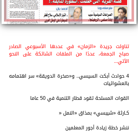
تناولت جريدة «الزمان» في عددها الأسبوعي الصادر
صباح الجمعة، عددًا من الملفات الشائكة على النحو
الآتي...
4 حوادث أبكت السيسي.. و«صخرة الدويقة» سر اهتمامه
بالعشوائيات
القوات المسلحة تقود قطار التنمية في 50 عاما
كـارثة «شيبسي» بمذاق «النمل «
ننشر خطة زيادة أجور المعلمين