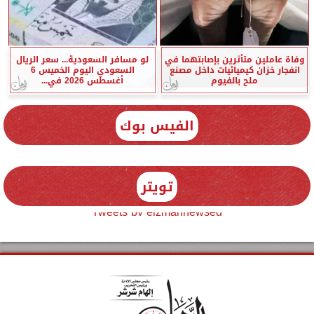
وفاة عاملين متأثرين بإصابتهما في
لو مسافر السعودية... سعر الريال
انفجار خزان كيميائيات داخل مصنع
السعودي اليوم الخميس 6
ملح بالفيوم
أغسطس 2026 في...
الفيس بوك
تويتر
Tweets by elzmannewseg