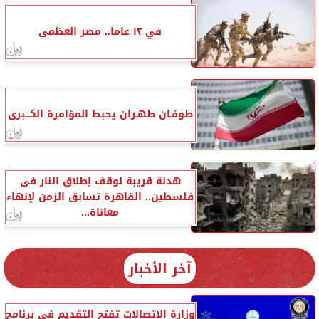
في ١٢ عاما.. مصر العظمى
طوفـان طهـران يحبط المؤامرة الكـــبرى
هدنة قريبة لوقف إطلاق النار فى
فلسطين.. القاهرة تسابق الزمن لإنهاء
معاناة...
آخر الأخبار
وزارة الاتصالات تفتح التقديم في برنامج