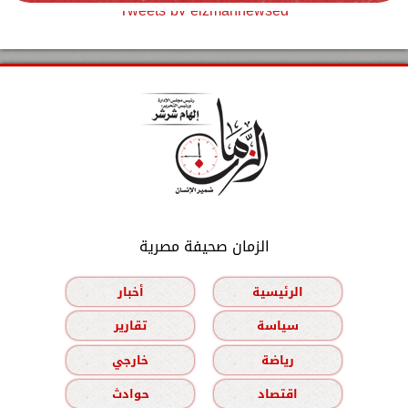
Tweets by elzmannewseg
الزمان صحيفة مصرية
الرئيسية
أخبار
سياسة
تقارير
رياضة
خارجي
اقتصاد
حوادث