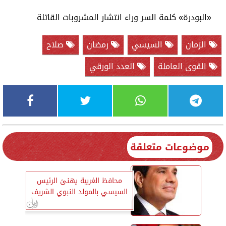
«البودرة» كلمة السر وراء انتشار المشروبات القاتلة
الزمان
السيسي
رمضان
صلاح
القوى العاملة
العدد الورقي
موضوعات متعلقة
محافظ الغربية يهنئ الرئيس
السيسي بالمولد النبوي الشريف