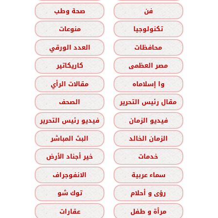
فن
صحة وطب
تكنولوجيا
منوعات
محافظات
العدد الورقي
مصر العظمى
كاريكاتير
وا إسلاماه
مقالات الرأي
مقال رئيس التحرير
الصحف
فيديو الزمان
فيديو رئيس التحرير
الزمان الخالد
البث المباشر
خدمات
خير أجناد الأرض
سماء عربية
الانفوجراف
رؤى و أحلام
توك شو
مرأة و طفل
عقارات