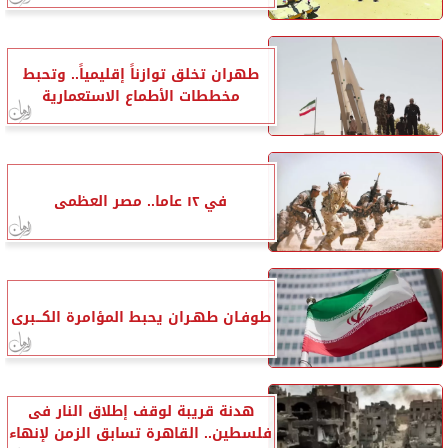
طهران تخلق توازناً إقليمياً.. وتحبط
مخططات الأطماع الاستعمارية
في ١٢ عاما.. مصر العظمى
طوفـان طهـران يحبط المؤامرة الكـــبرى
هدنة قريبة لوقف إطلاق النار فى
فلسطين.. القاهرة تسابق الزمن لإنهاء