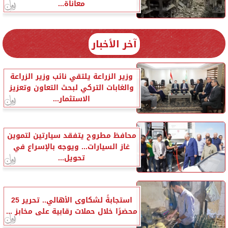
معاناة...
آخر الأخبار
وزير الزراعة يلتقي نائب وزير الزراعة
والغابات التركي لبحث التعاون وتعزيز
الاستثمار...
محافظ مطروح يتفقد سيارتين لتموين
غاز السيارات... ويوجه بالإسراع في
تحويل...
استجابةً لشكاوى الأهالي.. تحرير 25
محضرًا خلال حملات رقابية على مخابز ...