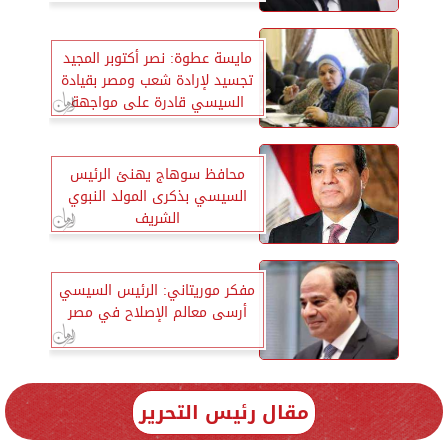
مايسة عطوة: نصر أكتوبر المجيد
تجسيد لإرادة شعب ومصر بقيادة
السيسي قادرة على مواجهة
التحديات وبناء الجمهورية
الجديدة
محافظ سوهاج يهنئ الرئيس
السيسي بذكرى المولد النبوي
الشريف
مفكر موريتاني: الرئيس السيسي
أرسى معالم الإصلاح في مصر
مقال رئيس التحرير