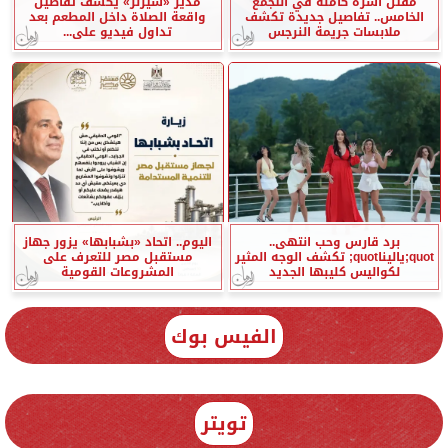
مقتل أسرة كاملة في التجمع
مدير «سيزلر» يكشف تفاصيل
الخامس.. تفاصيل جديدة تكشف
واقعة الصلاة داخل المطعم بعد
ملابسات جريمة النرجس
تداول فيديو على...
برد قارس وحب انتهى..
اليوم.. اتحاد «بشبابها» يزور جهاز
quot;ياليناquot; تكشف الوجه المثير
مستقبل مصر للتعرف على
لكواليس كليبها الجديد
المشروعات القومية
الفيس بوك
تويتر