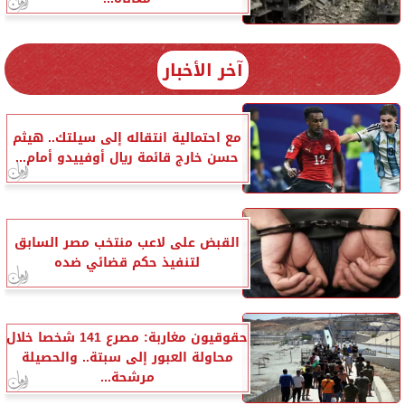
آخر الأخبار
مع احتمالية انتقاله إلى سيلتك.. هيثم
حسن خارج قائمة ريال أوفييدو أمام...
القبض على لاعب منتخب مصر السابق
لتنفيذ حكم قضائي ضده
حقوقيون مغاربة: مصرع 141 شخصا خلال
محاولة العبور إلى سبتة.. والحصيلة
مرشحة...