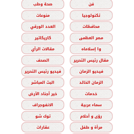
فن
صحة وطب
تكنولوجيا
منوعات
محافظات
العدد الورقي
مصر العظمى
كاريكاتير
وا إسلاماه
مقالات الرأي
مقال رئيس التحرير
الصحف
فيديو الزمان
فيديو رئيس التحرير
الزمان الخالد
البث المباشر
خدمات
خير أجناد الأرض
سماء عربية
الانفوجراف
رؤى و أحلام
توك شو
مرأة و طفل
عقارات