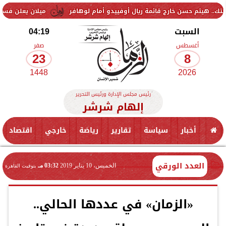
خارج قائمة ريال أوفييدو أمام لوهافر
ميلان يعلن فسخ عقد إسماعيل بن
السبت
04:19
أغسطس
صفر
23
8
1448
2026
رئيس مجلس الإدارة ورئيس التحرير
إلهام شرشر
أخبار
سياسة
تقارير
رياضة
خارجي
اقتصاد
العدد الورقي
الخميس، 10 يناير 2019
03:32 مـ
بتوقيت القاهرة
«الزمان» في عددها الحالي..