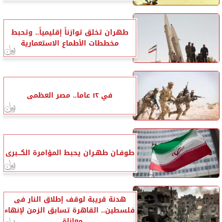
طهران تخلق توازناً إقليمياً.. وتحبط
مخططات الأطماع الاستعمارية
في ١٢ عاما.. مصر العظمى
طوفـان طهـران يحبط المؤامرة الكـــبرى
هدنة قريبة لوقف إطلاق النار فى
فلسطين.. القاهرة تسابق الزمن لإنهاء
معاناة...