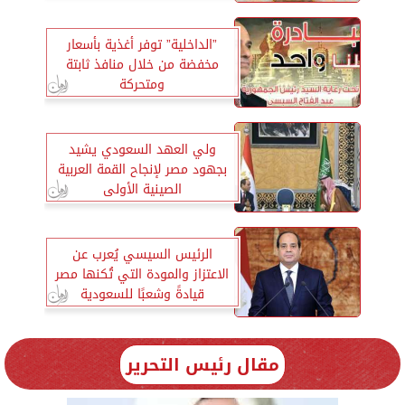
”الداخلية” توفر أغذية بأسعار
مخفضة من خلال منافذ ثابتة
ومتحركة
ولي العهد السعودي يشيد
بجهود مصر لإنجاح القمة العربية
الصينية الأولى
الرئيس السيسي يُعرب عن
الاعتزاز والمودة التي تُكنها مصر
قيادةً وشعبًا للسعودية
مقال رئيس التحرير