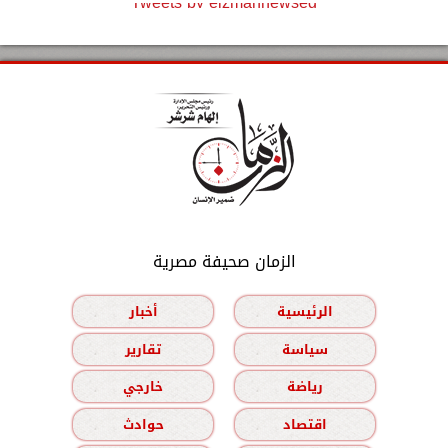
Tweets by elzmannewseg
الزمان صحيفة مصرية
الرئيسية
أخبار
سياسة
تقارير
رياضة
خارجي
اقتصاد
حوادث