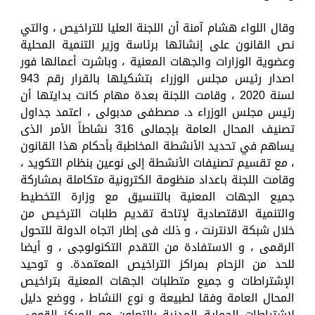
وقال اللواء هشام آمنة أن اللجنة العليا للتراخيص ، والتي
نص القانون على إنشائها برئاسة وزير التنمية المحلية
وعضوية الوزارات والجهات المعنية ، وباشرت أعمالها فور
اصدار رئيس مجلس الوزراء بتشكيلها بالقرار رقم 943
لسنة 2020 ، وقامت اللجنة بعدة مهام كانت بدايتها أن
رئيس مجلس الوزراء د. مصطفى مدبولى ، اعتمد جداول
تصنيف المحال العامة بإجمالى 316 نشاطاً الأمر الذى
يساهم في تحديد الأنشطة المخاطبة بأحكام هذا القانون
، مع تقسيم تصنيفات الأنشطة إلى نوعين بنظام التكويد ،
وقامت اللجنة باعداد منظومة الكترونية متكاملة بمشاركة
جميع الجهات المعنية بالتنسيق مع وزارة التخطيط
والتنمية الاقتصادية لإتاحة تقديم طلبات الترخيص من
خلال شبكة الانترنت ، و ذلك فى إطار اتجاه الدولة للتحول
الرقمى ، و الاستفادة من التقدم التكنولوجى ، و أيضا
للحد من الزحام بمراكز التراخيص المعتمدة. و توحيد
الإشتراطات و جميع متطلبات الجهات المعنية بتراخيص
المحال العامة وفقا لطبيعة و نوع النشاط ، ووضع دليل
لإشتراطات الحماية المدنية بالتعاون مع المركز القومى