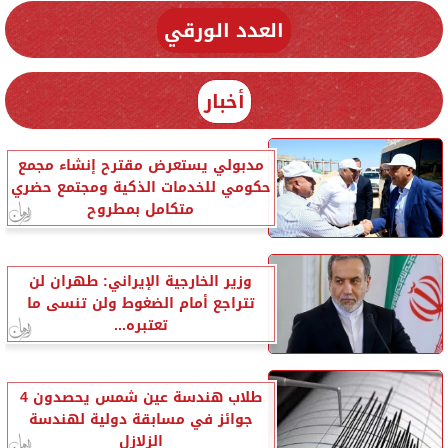
العدد الورقي
أخبار
مدبولي يستعرض مقترح إنشاء مجمع
حكومي للخدمات الذكية ومجتمع حضري
متكامل بمطروح
وزير الخارجية الإيراني: طهران لن
تتراجع أمام الضغوط ولن تنسى ما
تعتبره...
طلاب هندسة عين شمس يحصدون 4
جوائز في مسابقة دولية لهندسة
الزلازل