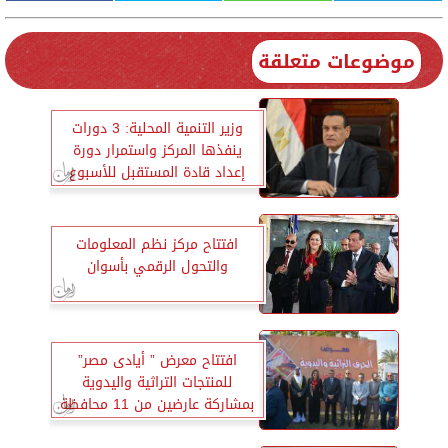
موضوعات متعلقة
وزير التنمية المحلية: 3 دورات
ينفذها المركز واستمرار دورة
إعداد قادة المستقبل للأسبوع
الثاني على التوالي
افتتاح مركز نظم المعلومات
والتحول الرقمي بأسوان
افتتاح معرض ” أيادى مصر”
للمنتجات التراثية واليدوية
بمشاركة عارضين من 11 محافظة