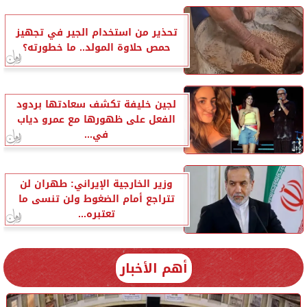
تحذير من استخدام الجير في تجهيز
حمص حلاوة المولد.. ما خطورته؟
لجين خليفة تكشف سعادتها بردود
الفعل على ظهورها مع عمرو دياب
في...
وزير الخارجية الإيراني: طهران لن
تتراجع أمام الضغوط ولن تنسى ما
تعتبره...
أهم الأخبار