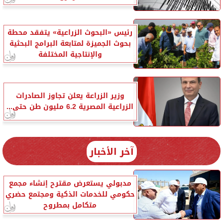
رئيس «البحوث الزراعية» يتفقد محطة
بحوث الجميزة لمتابعة البرامج البحثية
والإنتاجية المختلفة
وزير الزراعة يعلن تجاوز الصادرات
الزراعية المصرية 6.2 مليون طن حتى...
آخر الأخبار
مدبولي يستعرض مقترح إنشاء مجمع
حكومي للخدمات الذكية ومجتمع حضري
متكامل بمطروح