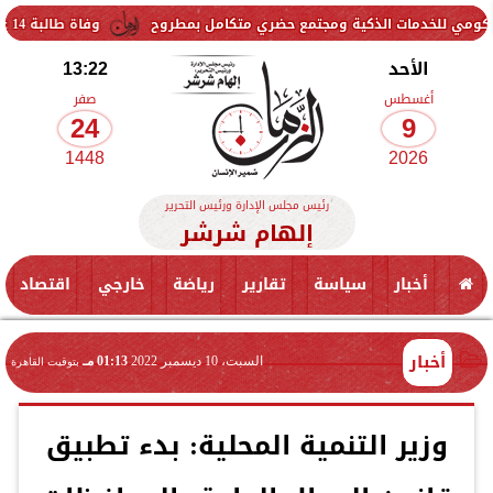
لذكية ومجتمع حضري متكامل بمطروح
وفاة طالبة 14 عامًا في قليوب.. والنيابة تحقق في ملابسات الواقعة
الأحد
13:22
أغسطس
صفر
24
9
1448
2026
رئيس مجلس الإدارة ورئيس التحرير
إلهام شرشر
أخبار
سياسة
تقارير
رياضة
خارجي
اقتصاد
أخبار
السبت، 10 ديسمبر 2022
01:13 مـ
بتوقيت القاهرة
وزير التنمية المحلية: بدء تطبيق