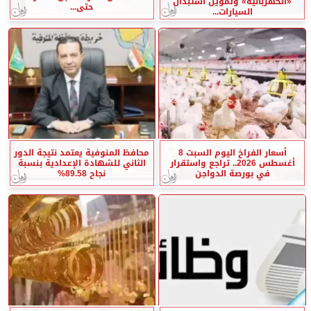
«الكهربائية» وتمويل استبدال
حتى...
السيارات...
أسعار الفراخ اليوم السبت 8
محافظ المنوفية يعتمد نتيجة الدور
أغسطس 2026.. تراجع واستقرار
الثاني للشهادة الإعدادية بنسبة
في بورصة الدواجن
نجاح 89.58%