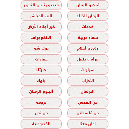
فيديو الزمان
فيديو رئيس التحرير
الزمان الخالد
البث المباشر
خدمات
خير أجناد الأرض
سماء عربية
الانفوجراف
رؤى و أحلام
توك شو
مرأة و طفل
عقارات
سيارات
حارتنا
الأحزاب
بنوك
البرلمان
ألبــوم الزمــان
من القدس
ترجمة
من فلسطين
من نحن
اعلن معنا
الخصوصية