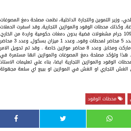
لحي، وزير التموين والتجارة الداخلية، نظمت مصلحة دمغ المصوغات
ت الصاغة, وكذلك محطات الوقود والموازين التجارية, وقد اسفرت الحملات
عن ضبط عدد 9 موازين مخالفة, وتم ضبط 1094 جرام مشغولات فضية بدون دمغات حكومية واردة من الخارج,
كما حررت مصلحة دمغ المصوغات والموازين عدد 5 محاضر لمحطات وقود, وعدد 1 ميزان بسكول, وعدد 3 محاضر
موازين تجارية افراد, وعدد 21 محضر موازين ماركت ومخابز, وعدد 8 محاضر موازين خاصة . وقد تم تحويل الامر
زم. هذا وتؤكد مصلحة دمغ المصوغات والموازين انها مستمرة في
ات الوقود والموازين التجارية ايضا، بناء علي تعليمات الاستاذ
في الغش التجاري او الغش في الموازين او ببيع اي سلعة مجهولة
محطات الوقود