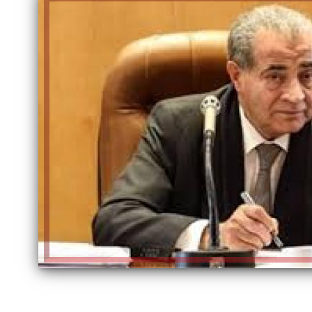
الكاتبة إلهام شرشر تهنئ الرئيس
السيسي بعيد ميلاده وتُشيد بجهوده
إلهام شرشر تكتب: دي مبقتش كورة..
في بناء الدولة
دي سياسة