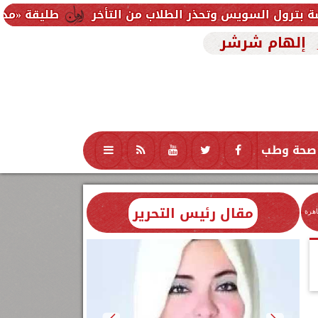
طليقة «مذيع الجنازات» أحمد خليل: «باخد 400 جن
إلهام شرشر
صحة وطب
تكنولوجيا
منوعات
محافظات
مقال رئيس التحرير
اهرة