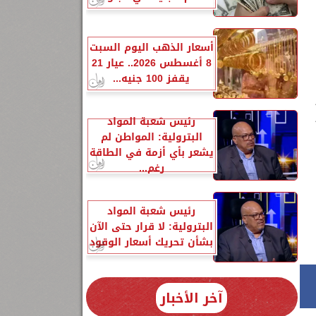
أسعار الذهب اليوم السبت
8 أغسطس 2026.. عيار 21
يقفز 100 جنيه...
رئيس شعبة المواد
البترولية: المواطن لم
يشعر بأي أزمة في الطاقة
رغم...
رئيس شعبة المواد
البترولية: لا قرار حتى الآن
بشأن تحريك أسعار الوقود
آخر الأخبار