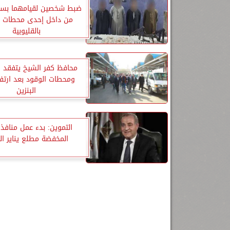
ضبط شخصين لقيامهما بسرق
من داخل إحدى محطات ا
بالقليوبية
محافظ كفر الشيخ يتفقد 
ومحطات الوقود بعد ارتف
البنزين
التموين: بدء عمل منافذ
المخفضة مطلع يناير ال