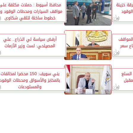
ة خزينة
محافظ أسيوط : حملات مكثفة على
لوقود
خطوط ساخنة لتلقي شكاوى
المواطنين
المواقف
أرفض سياسة لي الذراع.. علي
اع سعر
المصيلحي: لست وزير الأزمات
 السلع
بني سويف: 150 محضرا لمخالفات
مقبل
بالمخابز والأسواق ومحطات الوقود
والمستودعات