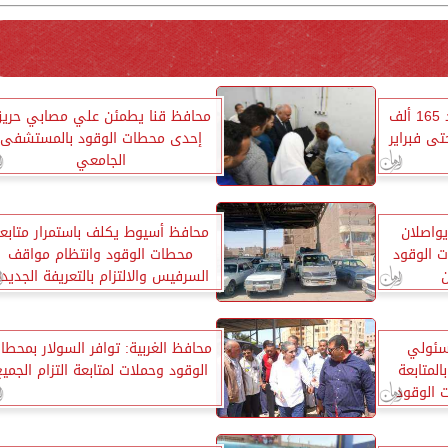
التموين تتعاقد على استيراد 165 ألف
محافظ قنا يطمئن علي مصابي حري
ى فبراير
إحدى محطات الوقود بالمستشفى
الجامعي
يواصلان
محافظ أسيوط يكلف باستمرار متابع
 الوقود
محطات الوقود وانتظام مواقف
ن
السرفيس والالتزام بالتعريفة الجديد
سئولي
محافظ الغربية: توافر السولار بمحطا
لمتابعة
الوقود وحملات لمتابعة التزام الجمي
 الوقود
العمليات
مواطنين