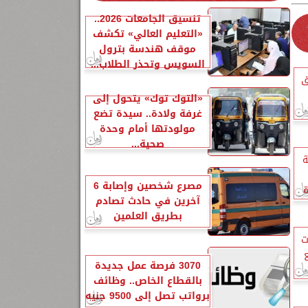
تنسيق الجامعات 2026..
«التعليم العالي» تكشف
موقف هندسة بترول
السويس وتحذر الطلاب...
ق
«التوك توك» يتحول إلى
غرفة ولادة.. سيدة تضع
مولودتها أمام وحدة
صحية...
ة
مصرع شخصين وإصابة 6
ة
آخرين في حادث تصادم
بطريق العلمين
ت
ع
3070 فرصة عمل جديدة
بالقطاع الخاص.. وظائف
برواتب تصل إلى 9500 جنيه