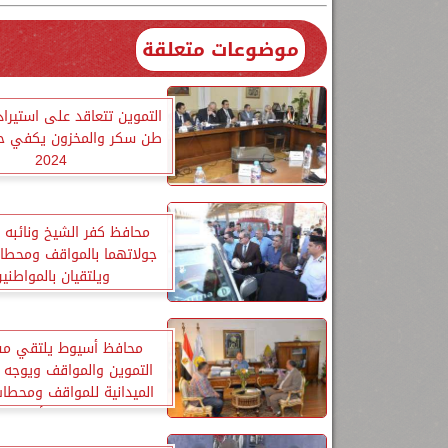
موضوعات متعلقة
طن سكر والمخزون يكفي حت
2024
محافظ كفر الشيخ ونائبه 
جولاتهما بالمواقف ومحطات
ويلتقيان بالمواطني
محافظ أسيوط يلتقي م
التموين والمواقف ويوجه با
الميدانية للمواقف ومحطات
وعقد غرفة إدارة الأزمات و
المركزية وتلقي شكاوي ال