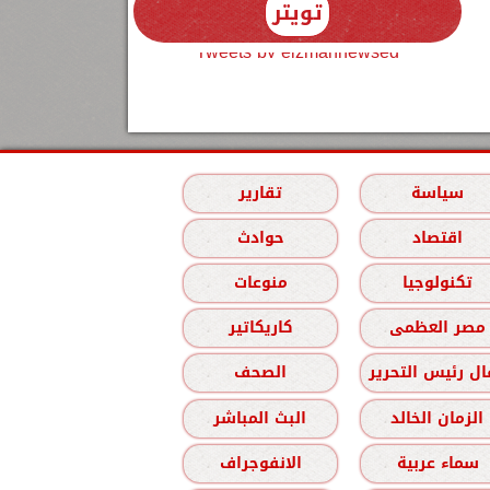
تويتر
Tweets by elzmannewseg
سياسة
تقارير
اقتصاد
حوادث
تكنولوجيا
منوعات
مصر العظمى
كاريكاتير
ل رئيس التحرير
الصحف
الزمان الخالد
البث المباشر
سماء عربية
الانفوجراف