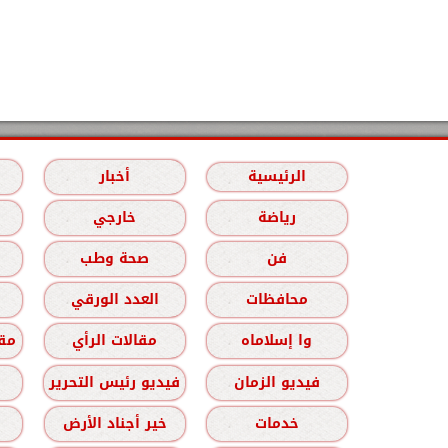
الرئيسية
أخبار
رياضة
خارجي
فن
صحة وطب
محافظات
العدد الورقي
وا إسلاماه
مقالات الرأي
مقا
فيديو الزمان
فيديو رئيس التحرير
خدمات
خير أجناد الأرض