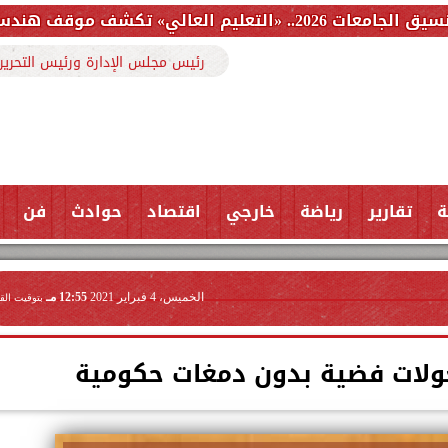
لطلاب من التأخر
رئيس مجلس الإدارة ورئيس التحرير
ة
تقارير
رياضة
خارجي
اقتصاد
حوادث
فن
الخميس، 4 فبراير 2021
12:55 مـ
بتوقيت الق