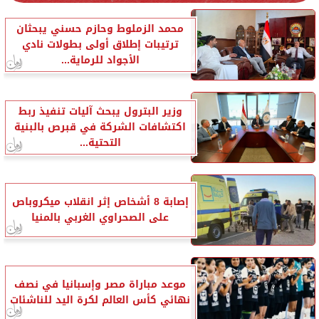
محمد الزملوط وحازم حسني يبحثان
ترتيبات إطلاق أولى بطولات نادي
الأجواد للرماية...
وزير البترول يبحث آليات تنفيذ ربط
اكتشافات الشركة في قبرص بالبنية
التحتية...
إصابة 8 أشخاص إثر انقلاب ميكروباص
على الصحراوي الغربي بالمنيا
موعد مباراة مصر وإسبانيا في نصف
نهائي كأس العالم لكرة اليد للناشئات