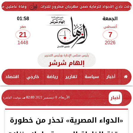
واد للرماية ضمن مهرجان مطروح للتراث
وفاة عاملين متأثرين بإصابتهما 
الجمعة
01:58
أغسطس
صفر
21
7
1448
2026
رئيس مجلس الإدارة ورئيس التحرير
إلهام شرشر
أخبار
سياسة
تقارير
رياضة
خارجي
اقتصاد
أخبار
الأربعاء، 8 ديسمبر 2021
02:03 مـ
بتوقيت القاهرة
«الدواء المصرية» تحذر من خطورة