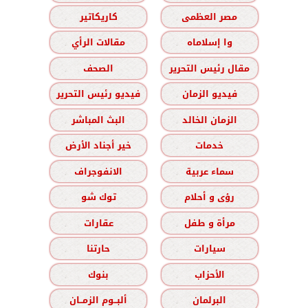
مصر العظمى
كاريكاتير
وا إسلاماه
مقالات الرأي
مقال رئيس التحرير
الصحف
فيديو الزمان
فيديو رئيس التحرير
الزمان الخالد
البث المباشر
خدمات
خير أجناد الأرض
سماء عربية
الانفوجراف
رؤى و أحلام
توك شو
مرأة و طفل
عقارات
سيارات
حارتنا
الأحزاب
بنوك
البرلمان
ألبــوم الزمــان