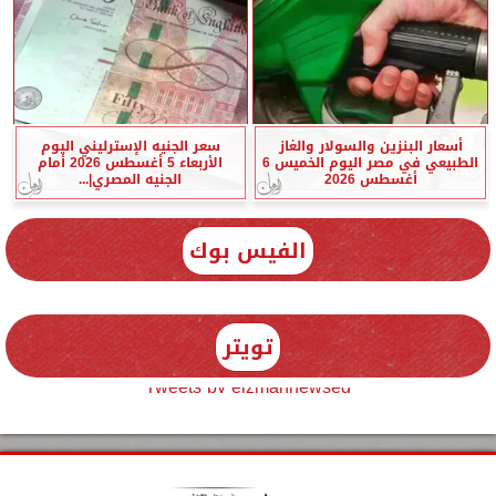
أسعار البنزين والسولار والغاز
سعر الجنيه الإسترليني اليوم
الطبيعي في مصر اليوم الخميس 6
الأربعاء 5 أغسطس 2026 أمام
أغسطس 2026
الجنيه المصري|...
الفيس بوك
تويتر
Tweets by elzmannewseg