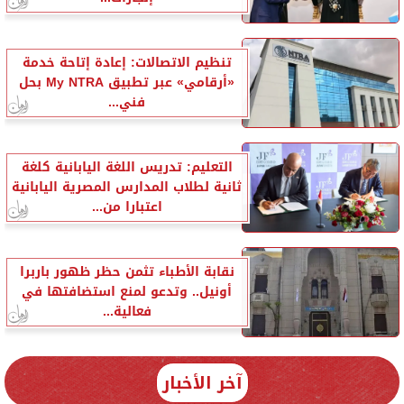
تنظيم الاتصالات: إعادة إتاحة خدمة
«أرقامي» عبر تطبيق My NTRA بحل
فني...
التعليم: تدريس اللغة اليابانية كلغة
ثانية لطلاب المدارس المصرية اليابانية
اعتبارا من...
نقابة الأطباء تثمن حظر ظهور باربرا
أونيل.. وتدعو لمنع استضافتها في
فعالية...
آخر الأخبار