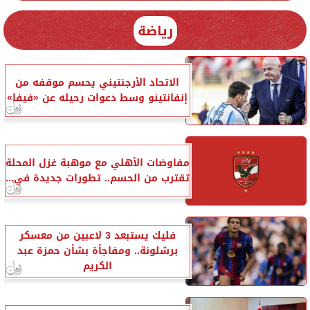
رياضة
الاتحاد الأرجنتيني يحسم موقفه من
إنفانتينو وسط دعوات رحيله عن «فيفا»
مفاوضات الأهلي مع موهبة غزل المحلة
تقترب من الحسم.. تطورات جديدة في...
فليك يستبعد 3 لاعبين من معسكر
برشلونة.. ومفاجأة بشأن حمزة عبد
الكريم