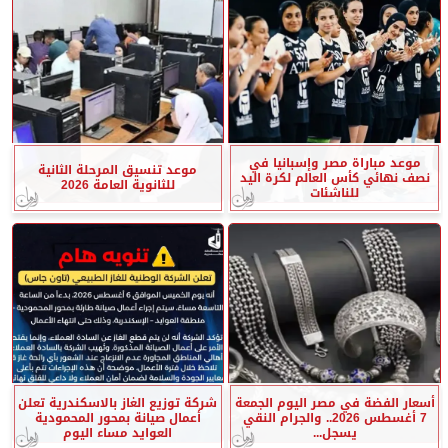
موعد مباراة مصر وإسبانيا في
موعد تنسيق المرحلة الثانية
نصف نهائي كأس العالم لكرة اليد
للثانوية العامة 2026
للناشئات
أسعار الفضة في مصر اليوم الجمعة
شركة توزيع الغاز بالاسكندرية تعلن
7 أغسطس 2026.. والجرام النقي
أعمال صيانة بمحور المحمودية
يسجل...
العوايد مساء اليوم