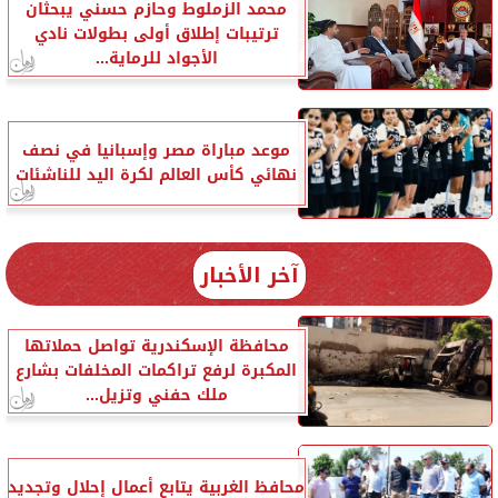
محمد الزملوط وحازم حسني يبحثان
ترتيبات إطلاق أولى بطولات نادي
الأجواد للرماية...
موعد مباراة مصر وإسبانيا في نصف
نهائي كأس العالم لكرة اليد للناشئات
آخر الأخبار
محافظة الإسكندرية تواصل حملاتها
المكبرة لرفع تراكمات المخلفات بشارع
ملك حفني وتزيل...
محافظ الغربية يتابع أعمال إحلال وتجديد