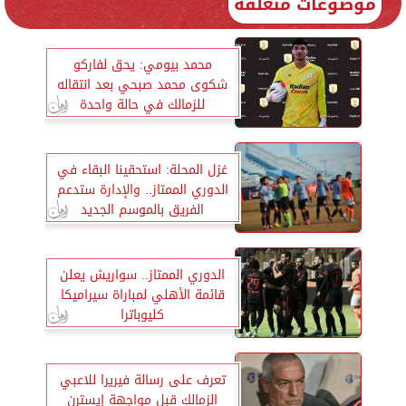
موضوعات متعلقة
محمد بيومي: يحق لفاركو
شكوى محمد صبحي بعد انتقاله
للزمالك في حالة واحدة
غزل المحلة: استحقينا البقاء في
الدوري الممتاز.. والإدارة ستدعم
الفريق بالموسم الجديد
الدوري الممتاز.. سواريش يعلن
قائمة الأهلي لمباراة سيراميكا
كليوباترا
تعرف على رسالة فيريرا للاعبي
الزمالك قبل مواجهة إيسترن