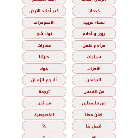
خدمات
خير أجناد الأرض
سماء عربية
الانفوجراف
رؤى و أحلام
توك شو
مرأة و طفل
عقارات
سيارات
حارتنا
الأحزاب
بنوك
البرلمان
ألبــوم الزمــان
من القدس
ترجمة
من فلسطين
من نحن
اعلن معنا
الخصوصية
اتصل بنا


