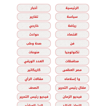
الرئيسية
أخبار
سياسة
تقارير
رياضة
خارجي
اقتصاد
حوادث
فن
صحة وطب
تكنولوجيا
منوعات
محافظات
العدد الورقي
مصر العظمى
كاريكاتير
وا إسلاماه
مقالات الرأي
مقال رئيس التحرير
الصحف
فيديو الزمان
فيديو رئيس التحرير
الزمان الخالد
البث المباشر