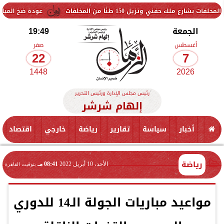
150 طنًا من المخلفات
عودة ضخ المياه تدريجيًا لمناطق 
الجمعة
19:49
أغسطس
صفر
22
7
1448
2026
رئيس مجلس الإدارة ورئيس التحرير
إلهام شرشر
أخبار
سياسة
تقارير
رياضة
خارجي
اقتصاد
رياضة
الأحد، 10 أبريل 2022
08:41 مـ
بتوقيت القاهرة
مواعيد مباريات الجولة الـ14 للدوري