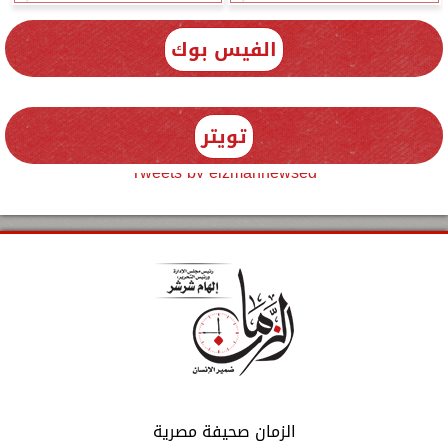
الفيس بوك
تويتر
Tweets by elzmannewseg
الزمان صحيفة مصرية