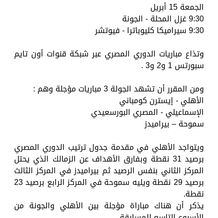
الجمعة 15 أبريل
9:30 غزل المحلة - الجونة
9:30 سيراميكا كليوباترا - فيوتشر
وتذاع مباريات الدوري المصري عبر شبكة قنوات أون تايم
سبورتس 1 و2 و3 .
ومن المقرر أن تشهد الجولة 3 مباريات مؤجلة وهم :
الأهلي - إيسترن كومباني
الإسماعيلي - المصري البورسعيدي
سموحة – بيراميدز
ويتواجد الأهلي في مقدمة جدول ترتيب الدوري المصري
برصيد 31 نقطة وبفارق الأهداف عن الزمالك الذي يحتل
المركز الثاني بنفس الرصيد ثم بيراميدز في المركز الثالث
برصيد 29 نقطة ويليه سموحة في المركز الرابع برصيد 23
نقطة.
يذكر أن هناك مباراة مؤجلة بين الأهلي والجونة من
الأسبوع التاسع للمسابقة .