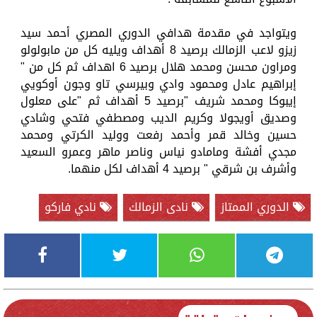
ويتواجد في مقدمة هدافي الدوري المصري أحمد سيد
زيزو لاعب الزمالك برصيد 8 أهداف ويليه كل من مابولولو
ومراون محسن ومحمد هلال برصيد 6 اهداف ثم كل من "
إبراهيم عادل ومحمود وادي وبيرسي تاو وجون أوكويي
إيبوكا ومحمد شريف "برصيد 5 أهداف ثم "على معلول
وصديق أويجولا وكريم الديب ومصطفي فتحي وشادي
حسين وخالد قمر وأحمد رفعت ووليد الكرتي ومحمد
مجدي أفشة ومامادو نياس وناصر ماهر وعمرو السعيد
وأشرف بن شرقي " برصيد 4 أهداف لكل منهما.
الدوري الممتاز
نادى الزمالك
نادي فاركو