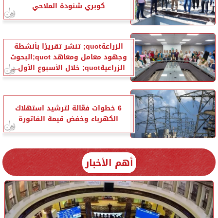
كوبري شنودة الملاحي
الزراعةquot; تنشر تقريرًا بأنشطة
وجهود معامل ومعاهد quot;البحوث
الزراعيةquot; خلال الأسبوع الأول...
6 خطوات فعّالة لترشيد استهلاك
الكهرباء وخفض قيمة الفاتورة
أهم الأخبار