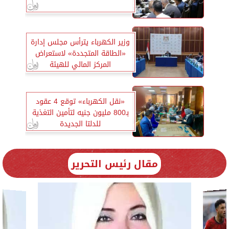
وزير الكهرباء يترأس مجلس إدارة
«الطاقة المتجددة» لاستعراض
المركز المالي للهيئة
«نقل الكهرباء» توقع 4 عقود
بـ800 مليون جنيه لتأمين التغذية
للدلتا الجديدة
مقال رئيس التحرير