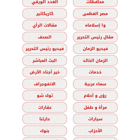
محافظات
العدد الورقي
مصر العظمى
كاريكاتير
وا إسلاماه
مقالات الرأي
مقال رئيس التحرير
الصحف
فيديو الزمان
فيديو رئيس التحرير
الزمان الخالد
البث المباشر
خدمات
خير أجناد الأرض
سماء عربية
الانفوجراف
رؤى و أحلام
توك شو
مرأة و طفل
عقارات
سيارات
حارتنا
الأحزاب
بنوك