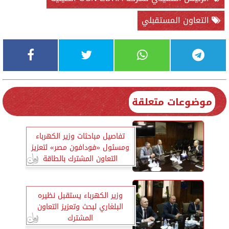
التعاون المستقبلي
موضوعات متعلقة
تفاصيل مباحثات وزير الكهرباء
ومسئول «فودافون مصر» لتعزيز
التعاون المشترك بالطاقة
المتجددة
وزير الكهرباء يستقبل نظيره
البلغاري لبحث وتعزيز التعاون
المشترك