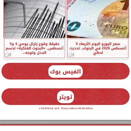
سعر اليورو اليوم الأربعاء 5
حقيقة وقوع زلزال يومي 4 و5
أغسطس 2026 في البنوك.. تحديث
أغسطس.. «البحوث الفلكية» تحسم
لحظي
الجدل وتوجه...
الفيس بوك
تويتر
Tweets by elzmannewseg